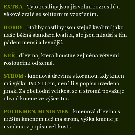
EXTRA
- Tyto rostliny jsou již velmi rozrostlé a
věkově zralé se solitérním vzezřením.
HOBBY
- Hobby rostliny jsou stejně kvalitní jako
naše běžná standard kvalita, ale jsou mladší a tím
pádem menší a levnější.
KEŘ
- dřevina, která houstne zejména větvemi
rostoucími od země.
STROM
- kmenová dřevina s korunou, kdy kmen
má výšku 190-210 cm, není-li v popisu uvedeno
jinak. Za obchodní velikost se u stromů považuje
obvod kmene ve výšce 1m.
POLOKMEN, MINIKMEN
- kmenová dřevina s
nižším kmenem než má strom, výška kmene je
uvedena v popisu velikosti.