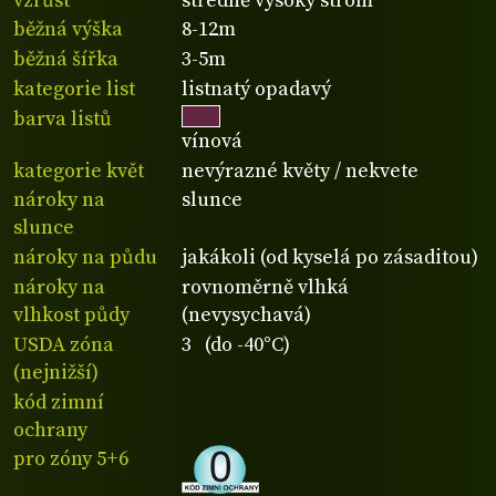
vzrůst
středně vysoký strom
běžná výška
8-12m
běžná šířka
3-5m
kategorie list
listnatý opadavý
barva listů
vínová
kategorie květ
nevýrazné květy / nekvete
nároky na
slunce
slunce
nároky na půdu
jakákoli (od kyselá po zásaditou)
nároky na
rovnoměrně vlhká
vlhkost půdy
(nevysychavá)
USDA zóna
3 (do -40°C)
(nejnižší)
kód zimní
ochrany
pro zóny 5+6