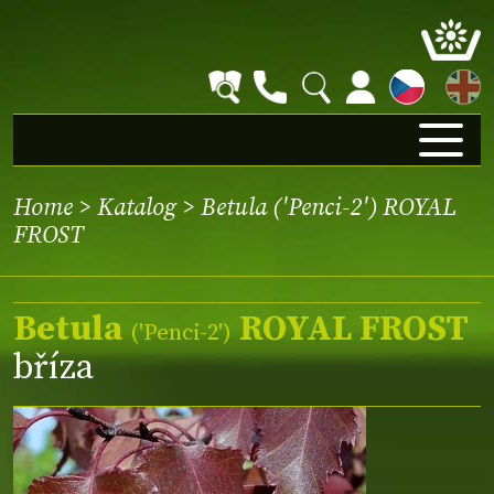
EN
Home
>
Katalog
> Betula ('Penci-2') ROYAL
FROST
Betula
ROYAL FROST
(
'Penci-2'
)
bříza