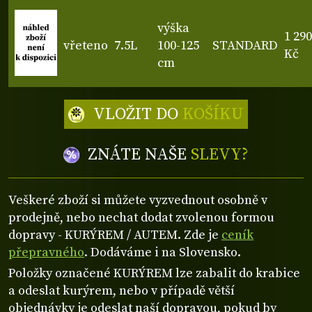
výška
1 290
vřeteno
7.5L
100-125
STANDARD
Kč
cm
VLOŽIT DO
KOŠÍKU
ZNÁTE NAŠE
SLEVY?
Veškeré zboží si můžete vyzvednout osobně v
prodejně, nebo nechat dodat zvolenou formou
dopravy - KURÝREM / AUTEM. Zde je
ceník
přepravného
. Dodáváme i na Slovensko.
Položky označené KURÝREM lze zabalit do krabice
a odeslat kurýrem, nebo v případě větší
objednávky je odeslat naší dopravou, pokud by