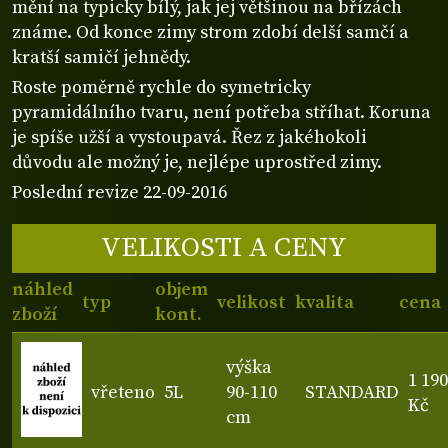
mění na typicky bílý, jak jej většinou na břízách
známe. Od konce zimy strom zdobí delší samčí a
kratší samičí jehnědy.
Roste poměrně rychle do symetricky
pyramidálního tvaru, není potřeba stříhat. Koruna
je spíše užší a vystoupavá. Řez z jakéhokoli
důvodu ale možný je, nejlépe uprostřed zimy.
Poslední revize 22-09-2016
VELIKOSTI A CENY
náhled
objem
typ
velikost
kvalita
cena
zboží
kont.
výška
1 190
vřeteno
5L
90-110
STANDARD
Kč
cm