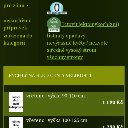
pro zónu 7
mykorhizní
Ectovit (ektomykorhizní)
přípravek
zařazena do
listnatý opadavý
kategorií
nevýrazné květy / nekvete
středně vysoký strom
všechny stromy
RYCHLÝ NÁHLED CEN A VELIKOSTÍ
vřeteno
výška 90-110 cm
1 190 Kč
vřeteno
výška 100-125 cm
1 290 Kč