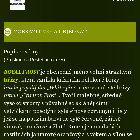
ZOBRAZIT
VŠE
A OBJEDNAT
Popis rostliny
(Přeskoč na Pěstební nároky)
ROYAL FROST
je obchodní jméno velmi atraktivní
břízy
, která vznikla křížením bělokoré břízy
betula populifolia „Whitespire“
a červenolisté břízy
betula „Crimson Frost“
. Tvoří malebné, středně
vysoké stromy s půvabně se sklánějícími
větvičkami posetými sytě vínově červenými listy,
jež se na podzim barví do sytě červené, zářivě
vínové, oranžové a žluté. Kmen je na mladých
rostlinách jantarově oranžový a s věkem a sílou se