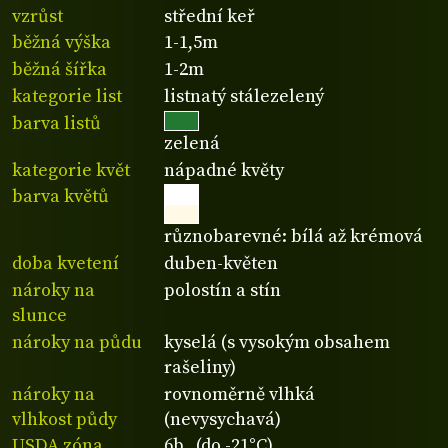
vzrůst
střední keř
běžná výška
1-1,5m
běžná šířka
1-2m
kategorie list
listnatý stálezelený
barva listů
zelená
kategorie květ
nápadné květy
barva květů
různobarevné: bílá až krémová
doba kvetení
duben-květen
nároky na
polostín a stín
slunce
nároky na půdu
kyselá (s vysokým obsahem
rašeliny)
nároky na
rovnoměrně vlhká
vlhkost půdy
(nevysychavá)
USDA zóna
6b (do -21°C)