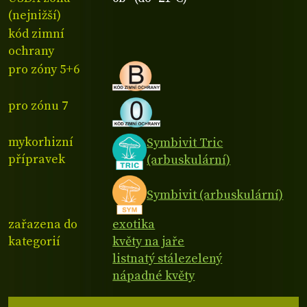
(nejnižší)
kód zimní
ochrany
pro zóny 5+6
pro zónu 7
mykorhizní
Symbivit Tric
přípravek
(arbuskulární)
Symbivit (arbuskulární)
zařazena do
exotika
kategorií
květy na jaře
listnatý stálezelený
nápadné květy