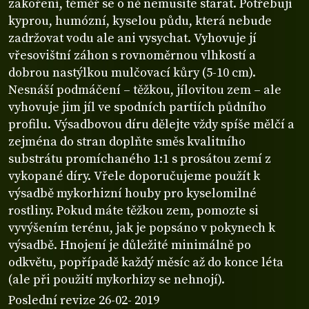
zakoření, téměř se o ně nemusíte starat. Potřebují
kyprou, humózní, kyselou půdu, která nebude
zadržovat vodu ale ani vysychat. Vyhovuje jí
vřesovištní záhon s rovnoměrnou vlhkostí a
dobrou nastýlkou mulčovací kůry (5-10 cm).
Nesnáší podmáčení – těžkou, jílovitou zem – ale
vyhovuje jim jíl ve spodních partiích půdního
profilu. Výsadbovou díru dělejte vždy spíše mělčí a
zejména do stran doplňte směs kvalitního
substrátu promíchaného 1:1 s prosátou zemí z
vykopané díry. Vřele doporučujeme použít k
výsadbě mykorhizní houby pro kyselomilné
rostliny. Pokud máte těžkou zem, pomozte si
vyvýšením terénu, jak je popsáno v pokynech k
výsadbě. Hnojení je důležité minimálně po
odkvětu, popřípadě každý měsíc až do konce léta
(ale při použití mykorhizy se nehnojí).
Poslední revize 26-02- 2019