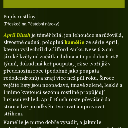
Popis rostliny
(Přeskoč na Pěstební nároky)
April Blush
je téměř bílá, jen lehoučce narůžovělá,
skvostně cudná, poloplná
kamélie
ze série April,
kterou vyšlechtil dr.Clifford Parks. Nese 6-8 cm
široké květy od začátku dubna a to po dobu 6 až 8
týdnů, dokud má keř poupata, jež se tvoří již v
předchozím roce (podobně jako poupata
rododendronů) a zrají více než půl roku. Široce
vejčité listy jsou neopadavé, tmavě zelené, lesklé a
i mimo kvetoucí sezónu rostlině propůjčují
luxusní vzhled. April Blush roste převážně do
stran a lze po odkvětu tvarovat a upravovat
střihem.
Kamélie je nutno dobře vysadit, a jakmile