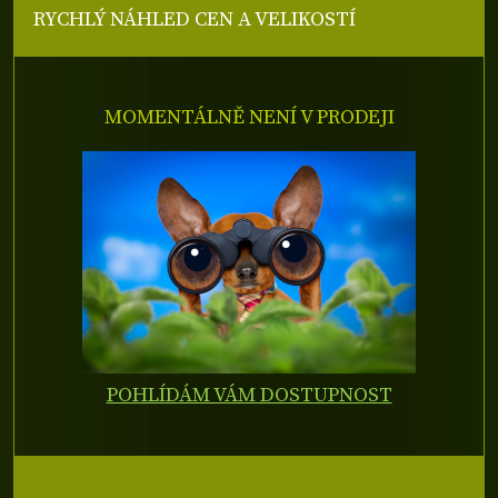
RYCHLÝ NÁHLED CEN A VELIKOSTÍ
MOMENTÁLNĚ NENÍ V PRODEJI
POHLÍDÁM VÁM DOSTUPNOST