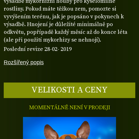
výsadbě mykorhizní houby pro kyselomilné
rostliny. Pokud máte těžkou zem, pomozte si
vyvýšením terénu, jak je popsáno v pokynech k
výsadbě. Hnojení je důležité minimálně po
odkvětu, popřípadě každý měsíc až do konce léta
(ale při použití mykorhizy se nehnojí).
Poslední revize 28-02- 2019
Rozšířený popis
VELIKOSTI A CENY
MOMENTÁLNĚ NENÍ V PRODEJI