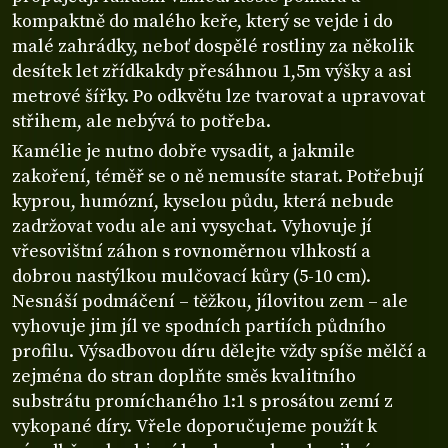
kompaktně do malého keře, který se vejde i do
malé zahrádky, neboť dospělé rostliny za několik
desítek let zřídkakdy přesáhnou 1,5m výšky a asi
metrové šířky. Po odkvětu lze tvarovat a upravovat
střihem, ale nebývá to potřeba.
Kamélie je nutno dobře vysadit, a jakmile
zakoření, téměř se o ně nemusíte starat. Potřebují
kyprou, humózní, kyselou půdu, která nebude
zadržovat vodu ale ani vysychat. Vyhovuje jí
vřesovištní záhon s rovnoměrnou vlhkostí a
dobrou nastýlkou mulčovací kůry (5-10 cm).
Nesnáší podmáčení – těžkou, jílovitou zem – ale
vyhovuje jim jíl ve spodních partiích půdního
profilu. Výsadbovou díru dělejte vždy spíše mělčí a
zejména do stran doplňte směs kvalitního
substrátu promíchaného 1:1 s prosátou zemí z
vykopané díry. Vřele doporučujeme použít k