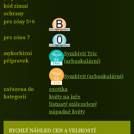
kód zimní
ochrany
pro zóny 5+6
pro zónu 7
mykorhizní
Symbivit Tric
přípravek
(arbuskulární)
Symbivit (arbuskulární)
zařazena do
exotika
kategorií
květy na jaře
listnatý stálezelený
nápadné květy
RYCHLÝ NÁHLED CEN A VELIKOSTÍ