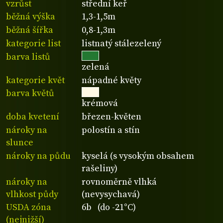
vzrůst
střední keř
běžná výška
1,3-1,5m
běžná šířka
0,8-1,3m
kategorie list
listnatý stálezelený
barva listů
zelená
kategorie květ
nápadné květy
barva květů
krémová
doba kvetení
březen-květen
nároky na
polostín a stín
slunce
nároky na půdu
kyselá (s vysokým obsahem
rašeliny)
nároky na
rovnoměrně vlhká
vlhkost půdy
(nevysychavá)
USDA zóna
6b (do -21°C)
(nejnižší)