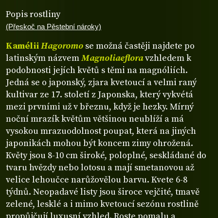
Popis rostliny
(Přeskoč na Pěstební nároky)
Kamélii
Hagoromo
se možná častěji najdete po
latinským názvem
Magnoliaeflora
vzhledem k
podobnosti jejích květů s těmi na magnóliích.
Jedná se o japonský, zjara kvetoucí a velmi raný
kultivar ze 17. století z Japonska, který vykvétá
mezi prvními už v březnu, když je hezky. Mírný
noční mrazík květům většinou neublíží a má
vysokou mrazuodolnost poupat, která na jiných
japonikách mohou být koncem zimy ohrožená.
Květy jsou 8-10 cm široké, poloplné, seskládané do
tvaru hvězdy nebo lotosu a mají smetanovou až
velice lehoučce narůžovělou barvu. Kvete 6-8
týdnů. Neopadavé listy jsou široce vejčité, tmavě
zelené, lesklé a i mimo kvetoucí sezónu rostlině
propůjčují luxusní vzhled. Roste pomalu a