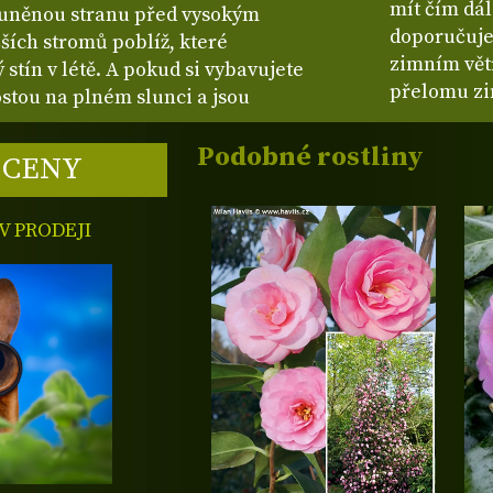
mít čím dál
luněnou stranu před vysokým
doporučuje
ších stromů poblíž, které
zimním vět
stín v létě. A pokud si vybavujete
přelomu zi
rostou na plném slunci a jsou
Podobné rostliny
 CENY
 PRODEJI