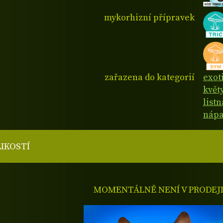
mykorhizní přípravek
zařazena do kategorií
exot
květ
listn
nápa
LIKOSTÍ
MOMENTÁLNĚ NENÍ V PRODEJ