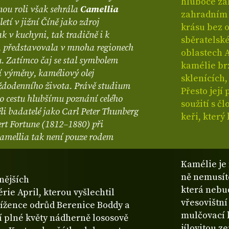
hluboce za
ou roli však sehrála
Camellia
zahradním 
tí v jižní Číně jako zdroj
krásu bez o
k v kuchyni, tak tradičně i k
sběratelsk
), představovala v mnoha regionech
oblastech A
. Zatímco čaj se stal symbolem
kamélie br
í výměny, kaméliový olej
sklenících, 
aždodenního života. Právě studium
Přesto její
lo cestu hlubšímu poznání celého
soužití s č
i badatelé jako Carl Peter Thunberg
keři, kter
rt Fortune (1812–1880) při
amellia tak není pouze rodem
Kamélie je 
ně nemusít
nějších
která nebud
érie April, kterou vyšlechtil
vřesovištn
křížence odrůd Berenice Boddy a
mulčovací 
í plné květy nádherně lososově
jílovitou z