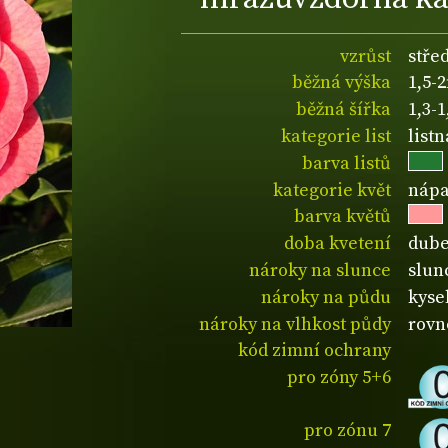
vzrůst
stře
běžná výška
1,5-
běžná šířka
1,3-
kategorie list
listn
barva listů
kategorie květ
nápa
barva květů
doba kvetení
dube
nároky na slunce
slun
nároky na půdu
kyse
nároky na vlhkost půdy
rovn
kód zimní ochrany
pro zóny 5+6
pro zónu 7