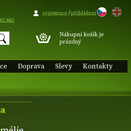
EN
registrace
/
přihlášení
82 882
Nákupní košík je
prázdný
ace
Doprava
Slevy
Kontakty
ca
mélie