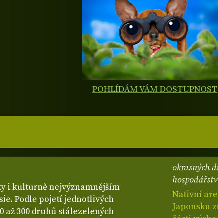
POHLÍDÁM VÁM DOSTUPNOST
okrasných dř
hospodářství
ky i kulturně nejvýznamnějším
Nativní ar
e. Podle pojetí jednotlivých
Japonsku 
0 až 300 druhů stálezelených