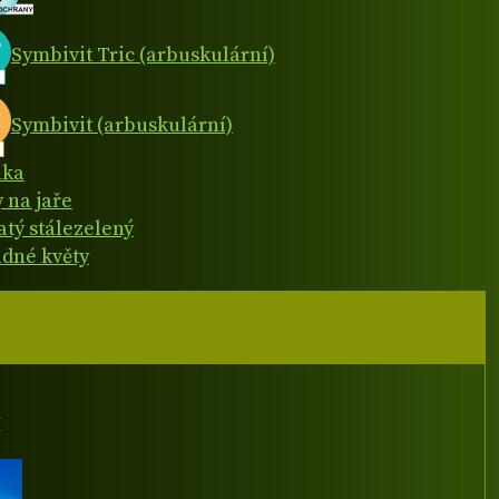
Symbivit Tric (arbuskulární)
Symbivit (arbuskulární)
ika
y na jaře
atý stálezelený
dné květy
I