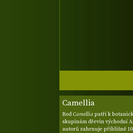
Camellia
Rod
Camellia
patří k botanic
skupinám dřevin východní Asi
autorů zahrnuje přibližně 10