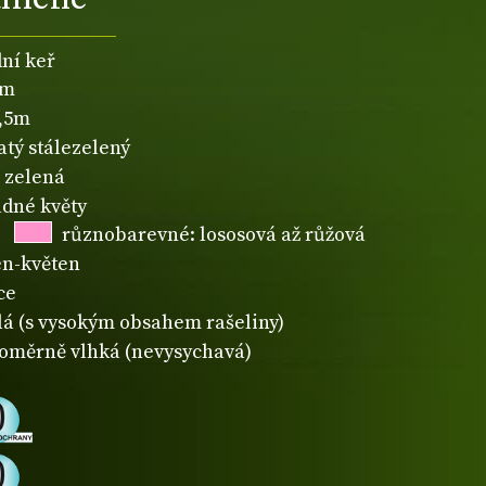
dní keř
2m
1,5m
atý stálezelený
zelená
dné květy
různobarevné: lososová až růžová
n-květen
ce
lá (s vysokým obsahem rašeliny)
oměrně vlhká (nevysychavá)