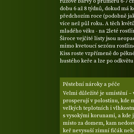
růžové barvy o průměru 6-7 cm
dobu 6 až 8 týdnů, dokud má keř
předchozím roce (podobně jak
více než půl roku. A těch květ
mladého věku - na 2leté rostli
Široce vejčité listy jsou neopa
mimo kvetoucí sezónu rostlině
Kiss roste vzpřímeně do pěk
hustého keře a lze po odkvětu
Pěstební nároky a péče
Velmi důležité je umístění –
prosperují v polostínu, kde 
velkých teplotních i vlhkost
s vysokými korunami, a kde je
místo za domem, kam nedosvít
keř nevysuší zimní fičák ne