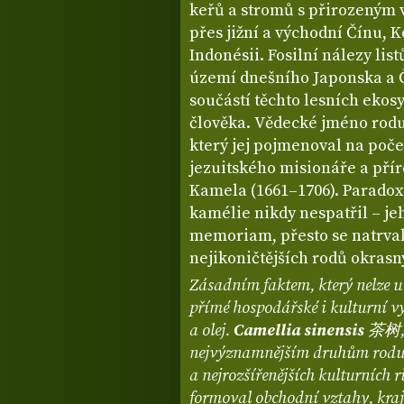
keřů a stromů s přirozeným
přes jižní a východní Čínu, 
Indonésii. Fosilní nálezy lis
území dnešního Japonska a Č
součástí těchto lesních eko
člověka. Vědecké jméno rodu 
který jej pojmenoval na poč
jezuitského misionáře a pří
Kamela (1661–1706). Parado
kamélie nikdy nespatřil – je
memoriam, přesto se natrvalo
nejikoničtějších rodů okrasný
Zásadním faktem, který nelze u
přímé hospodářské i kulturní vy
a olej.
Camellia sinensis
茶树, p
nejvýznamnějším druhům rodu a 
a nejrozšířenějších kulturních ri
formoval obchodní vztahy, kraj