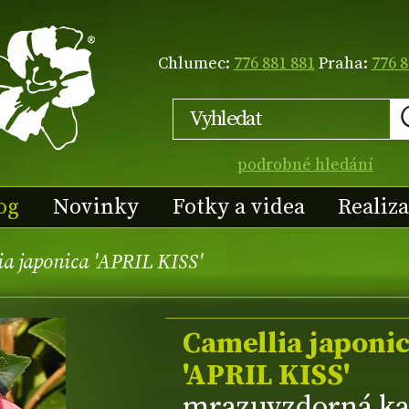
Chlumec:
776 881 881
Praha:
776 8
podrobné hledání
og
Novinky
Fotky a videa
Realiz
a japonica 'APRIL KISS'
Camellia japoni
'APRIL KISS'
mrazuvzdorná ka