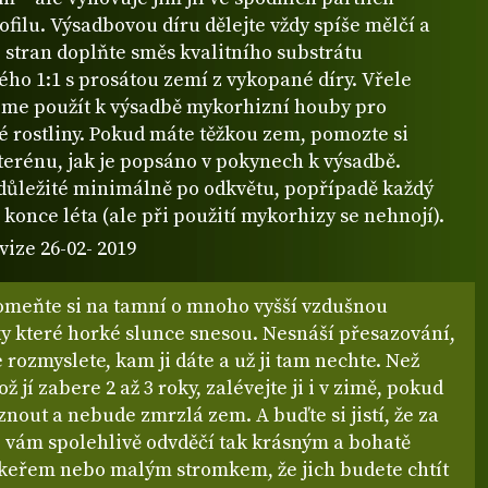
filu. Výsadbovou díru dělejte vždy spíše mělčí a
 stran doplňte směs kvalitního substrátu
ho 1:1 s prosátou zemí z vykopané díry. Vřele
me použít k výsadbě mykorhizní houby pro
é rostliny. Pokud máte těžkou zem, pomozte si
terénu, jak je popsáno v pokynech k výsadbě.
 důležité minimálně po odkvětu, popřípadě každý
 konce léta (ale při použití mykorhizy se nehnojí).
vize 26-02- 2019
omeňte si na tamní o mnoho vyšší vzdušnou
ky které horké slunce snesou. Nesnáší přesazování,
e rozmyslete, kam ji dáte a už ji tam nechte. Než
ž jí zabere 2 až 3 roky, zalévejte ji i v zimě, pokud
out a nebude zmrzlá zem. A buďte si jistí, že za
e vám spolehlivě odvděčí tak krásným a bohatě
keřem nebo malým stromkem, že jich budete chtít