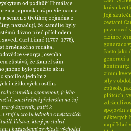
části výcho
 výskytem od podhůří Himálaje
krásu květů
Koreu a Japonsko až po Vietnam a
Její skuteč
tů a semen z třetihor, zejména z
cestami Car
íny, naznačují, že kamélie byly
pozoroval 
systémů dávno před příchodem
cizince té
zavedl Carl Linné (1707–1778),
generace vy
est brněnského rodáka,
často jako 
rodovědce Georga Josepha
generací a
xem zůstává, že Kamel sám
kontinuity.
ho jméno bylo použito až in
zimní kvete
 spojilo s jedním z
síly v obdo
ch i užitkových rostlin.
způsob, jak
 rodu Camellia opomenout, je jeho
plátcích, v
užití, soustředěné především na čaj
zdrženlivos
ravý čajovník, patří k
spojován s 
stojí u zrodu jednoho z nejstarších
některých 
tuálů lidstva, který po staletí
například v
inu i každodenní zvyklosti východní