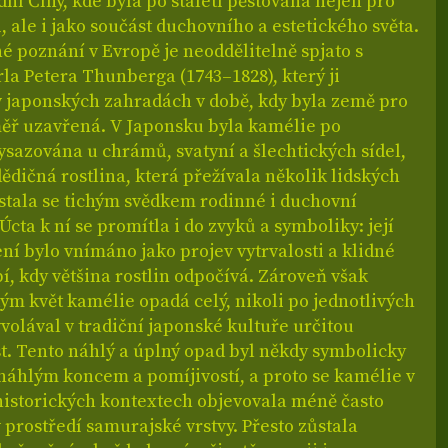
dní Číny, kde byla po staletí pěstována nejen pro
, ale i jako součást duchovního a estetického světa.
né poznání v Evropě je neoddělitelně spjato s
la Petera Thunberga (1743–1828), který ji
v japonských zahradách v době, kdy byla země pro
měř uzavřená. V Japonsku byla kamélie po
sazována u chrámů, svatyní a šlechtických sídel,
dědičná rostlina, která přežívala několik lidských
 stala se tichým svědkem rodinné i duchovní
 Úcta k ní se promítla i do zvyků a symboliky: její
ní bylo vnímáno jako projev vytrvalosti a klidné
bí, kdy většina rostlin odpočívá. Zároveň však
ým květ kamélie opadá celý, nikoli po jednotlivých
yvolával v tradiční japonské kultuře určitou
t. Tento náhlý a úplný opad byl někdy symbolicky
náhlým koncem a pomíjivostí, a proto se kamélie v
historických kontextech objevovala méně často
 prostředí samurajské vrstvy. Přesto zůstala