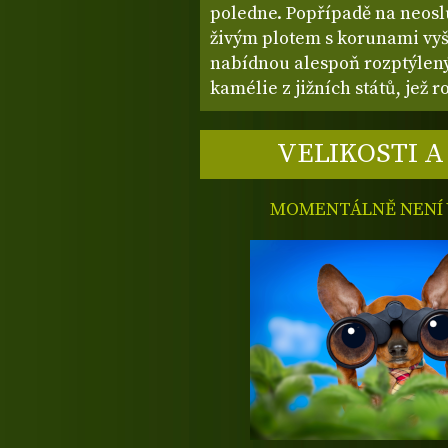
poledne. Popřípadě na neos
živým plotem s korunami vyš
nabídnou alespoň rozptýlený 
kamélie z jižních států, jež 
VELIKOSTI A
MOMENTÁLNĚ NENÍ V