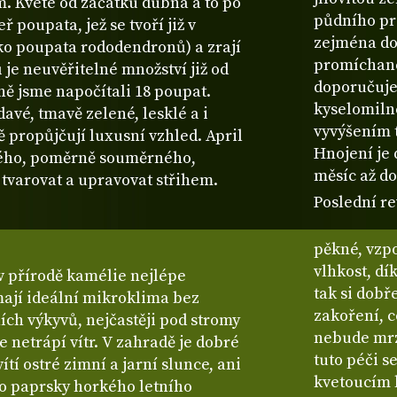
. Kvete od začátku dubna a to po
půdního pro
 poupata, jež se tvoří již v
zejména do
o poupata rododendronů) a zrají
promíchané
ů je neuvěřitelné množství již od
doporučuje
ně jsme napočítali 18 poupat.
kyselomiln
davé, tmavě zelené, lesklé a i
vyvýšením 
 propůjčují luxusní vzhled. April
Hnojení je
ného, poměrně souměrného,
měsíc až do
 tvarovat a upravovat střihem.
Poslední re
pěkné, vzp
vlhkost, dí
 v přírodě kamélie nejlépe
tak si dobř
mají ideální mikroklima bez
zakoření, co
ních výkyvů, nejčastěji pod stromy
nebude mrzn
 netrápí vítr. V zahradě je dobré
tuto péči s
í ostré zimní a jarní slunce, ani
kvetoucím 
bo paprsky horkého letního