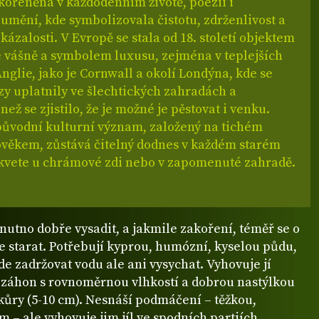
kořeněná v každodenním životě, poezii i
umění, kde symbolizovala čistotu, zdrženlivost a
kázalosti. V Evropě se stala od 18. století objektem
é vášně a symbolem luxusu, zejména v teplejších
nglie, jako je Cornwall a okolí Londýna, kde se
zy uplatnily ve šlechtických zahradách a
než se zjistilo, že je možné je pěstovat i venku.
 původní kulturní význam, založený na tichém
lověkem, zůstává čitelný dodnes v každém starém
ý kvete u chrámové zdi nebo v zapomenuté zahradě.
nutno dobře vysadit, a jakmile zakoření, téměř se o
e starat. Potřebují kyprou, humózní, kyselou půdu,
e zadržovat vodu ale ani vysychat. Vyhovuje jí
í záhon s rovnoměrnou vlhkostí a dobrou nastýlkou
kůry (5-10 cm). Nesnáší podmáčení – těžkou,
em – ale vyhovuje jim jíl ve spodních partiích