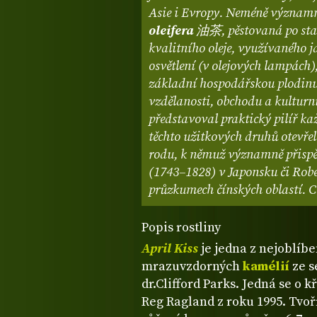
Asie i Evropy. Neméně významn
oleifera
油茶, pěstovaná po stale
kvalitního oleje, využívaného ja
osvětlení (v olejových lampách
základní hospodářskou plodinu
vzdělanosti, obchodu a kulturn
představoval praktický pilíř k
těchto užitkových druhů otevře
rodu, k němuž významně přispěl
(1743–1828) v Japonsku či Robe
průzkumech čínských oblastí. C
Popis rostliny
April Kiss
je jedna z nejoblíbe
mrazuvzdorných
kamélií
ze s
dr.Clifford Parks. Jedná se o 
Reg Ragland z roku 1995. Tvoř