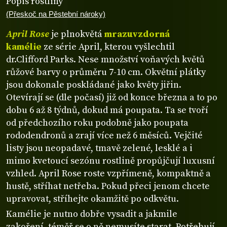
Popis rostliny
(Přeskoč na Pěstební nároky)
April Rose
je plnokvětá
mrazuvzdorná
kamélie
ze série April, kterou vyšlechtil
dr.Clifford Parks. Nese množství voňavých květů
růžové barvy o průměru 7-10 cm. Okvětní plátky
jsou dokonale poskládané jako květy jiřin.
Otevírají se (dle počasí) již od konce března a to po
dobu 6 až 8 týdnů, dokud má poupata. Ta se tvoří
od předchozího roku podobně jako poupata
rododendronů a zrají více než 6 měsíců. Vejčité
listy jsou neopadavé, tmavě zelené, lesklé a i
mimo kvetoucí sezónu rostlině propůjčují luxusní
vzhled. April Rose roste vzpřímeně, kompaktně a
hustě, stříhat netřeba. Pokud přeci jenom chcete
upravovat, stříhejte okamžitě po odkvětu.
Kamélie je nutno dobře vysadit a jakmile
zakoření, téměř se o ně nemusíte starat. Potřebují