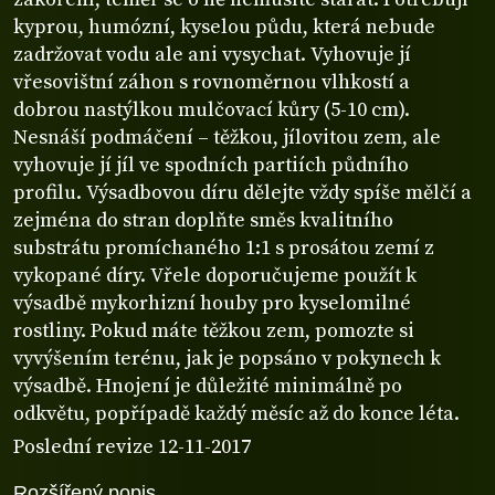
kyprou, humózní, kyselou půdu, která nebude
zadržovat vodu ale ani vysychat. Vyhovuje jí
vřesovištní záhon s rovnoměrnou vlhkostí a
dobrou nastýlkou mulčovací kůry (5-10 cm).
Nesnáší podmáčení – těžkou, jílovitou zem, ale
vyhovuje jí jíl ve spodních partiích půdního
profilu. Výsadbovou díru dělejte vždy spíše mělčí a
zejména do stran doplňte směs kvalitního
substrátu promíchaného 1:1 s prosátou zemí z
vykopané díry. Vřele doporučujeme použít k
výsadbě mykorhizní houby pro kyselomilné
rostliny. Pokud máte těžkou zem, pomozte si
vyvýšením terénu, jak je popsáno v pokynech k
výsadbě. Hnojení je důležité minimálně po
odkvětu, popřípadě každý měsíc až do konce léta.
Poslední revize 12-11-2017
Rozšířený popis