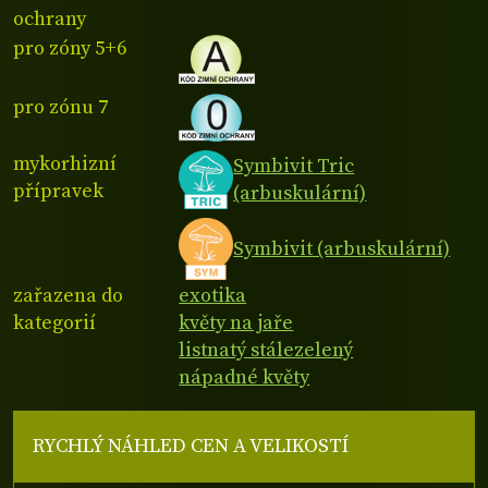
ochrany
pro zóny 5+6
pro zónu 7
mykorhizní
Symbivit Tric
přípravek
(arbuskulární)
Symbivit (arbuskulární)
zařazena do
exotika
kategorií
květy na jaře
listnatý stálezelený
nápadné květy
RYCHLÝ NÁHLED CEN A VELIKOSTÍ