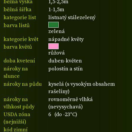
běžná výška
1,5-2,5m
běžná šířka
1-1,5m
kategorie list
listnatý stálezelený
barva listů
zelená
kategorie květ
nápadné květy
barva květů
růžová
doba kvetení
duben-květen
nároky na
polostín a stín
slunce
nároky na půdu
kyselá (s vysokým obsahem
rašeliny)
nároky na
rovnoměrně vlhká
vlhkost půdy
(nevysychavá)
USDA zóna
6 (do -23°C)
(nejnižší)
kód zimní