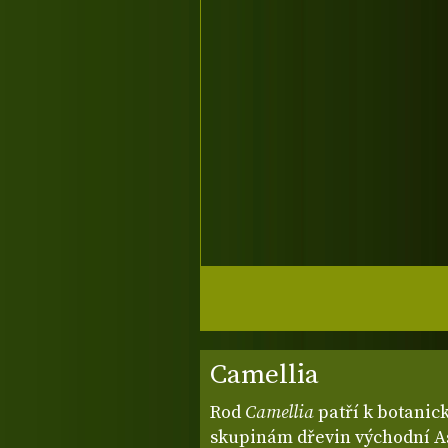
Camellia
Rod
Camellia
patří k botanic
skupinám dřevin východní Asi