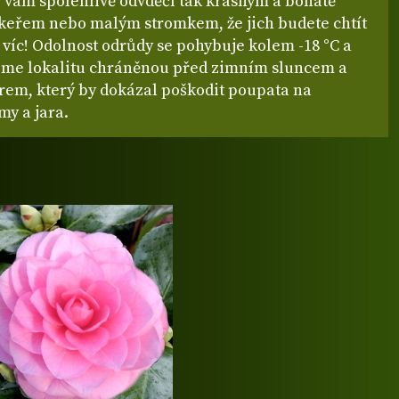
e vám spolehlivě odvděčí tak krásným a bohatě
keřem nebo malým stromkem, že jich budete chtít
 víc! Odolnost odrůdy se pohybuje kolem -18 °C a
me lokalitu chráněnou před zimním sluncem a
rem, který by dokázal poškodit poupata na
my a jara.