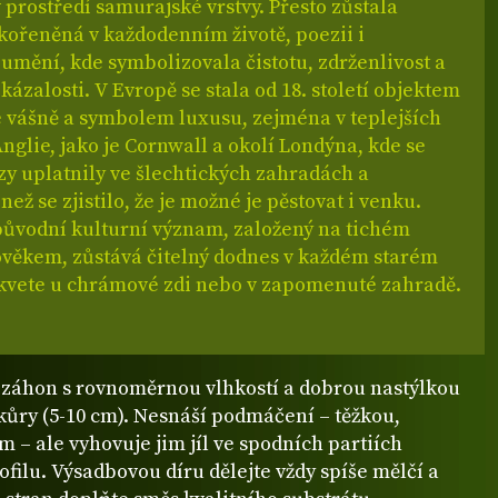
 prostředí samurajské vrstvy. Přesto zůstala
kořeněná v každodenním životě, poezii i
umění, kde symbolizovala čistotu, zdrženlivost a
kázalosti. V Evropě se stala od 18. století objektem
é vášně a symbolem luxusu, zejména v teplejších
nglie, jako je Cornwall a okolí Londýna, kde se
zy uplatnily ve šlechtických zahradách a
než se zjistilo, že je možné je pěstovat i venku.
 původní kulturní význam, založený na tichém
lověkem, zůstává čitelný dodnes v každém starém
ý kvete u chrámové zdi nebo v zapomenuté zahradě.
í záhon s rovnoměrnou vlhkostí a dobrou nastýlkou
kůry (5-10 cm). Nesnáší podmáčení – těžkou,
em – ale vyhovuje jim jíl ve spodních partiích
filu. Výsadbovou díru dělejte vždy spíše mělčí a