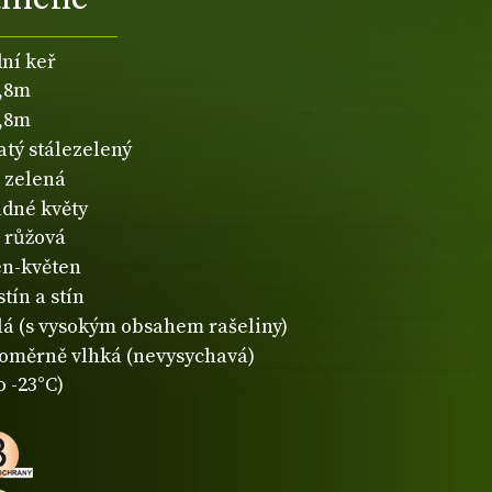
dní keř
1,8m
1,8m
atý stálezelený
zelená
dné květy
růžová
n-květen
tín a stín
lá (s vysokým obsahem rašeliny)
oměrně vlhká (nevysychavá)
o -23°C)