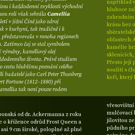
například v
inu i každodenní zvyklosti východní
hluboce za
ou roli však sehrála
Camellia
zahradním 
tí v jižní Číně jako zdroj
krásu bez o
k v kuchyni, tak tradičně i k
sběratelsk
), představovala v mnoha regionech
oblastech A
. Zatímco čaj se stal symbolem
kamélie br
í výměny, kaméliový olej
sklenících, 
aždodenního života. Právě studium
Přesto její
lo cestu hlubšímu poznání celého
soužití s č
i badatelé jako Carl Peter Thunberg
keři, kter
rt Fortune (1812–1880) při
amellia tak není pouze rodem
vřesovištn
mulčovací 
ponská od dr. Ackermanna z roku
jílovitou z
se o křížence odrůd Frost Queen a
půdního pro
 asi 9 cm široké, poloplné až plné