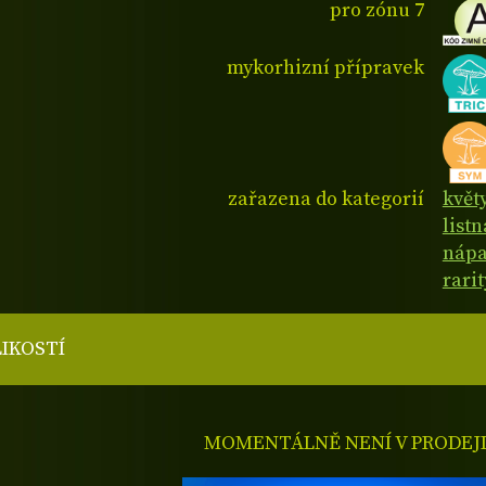
pro zónu 7
mykorhizní přípravek
zařazena do kategorií
květ
listn
nápa
rarit
LIKOSTÍ
MOMENTÁLNĚ NENÍ V PRODEJ