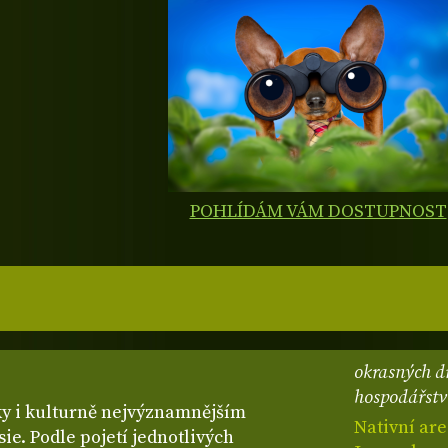
POHLÍDÁM VÁM DOSTUPNOST
okrasných dř
hospodářství
ky i kulturně nejvýznamnějším
Nativní ar
e. Podle pojetí jednotlivých