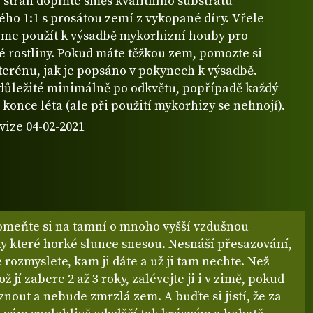
 stran doplňte směs kvalitního substrátu
ho 1:1 s prosátou zemí z vykopané díry. Vřele
me použít k výsadbě mykorhizní houby pro
é rostliny. Pokud máte těžkou zem, pomozte si
terénu, jak je popsáno v pokynech k výsadbě.
 důležité minimálně po odkvětu, popřípadě každý
 konce léta (ale při použití mykorhizy se nehnojí).
vize 04-02-2021
omeňte si na tamní o mnoho vyšší vzdušnou
ky které horké slunce snesou. Nesnáší přesazování,
e rozmyslete, kam ji dáte a už ji tam nechte. Než
ž jí zabere 2 až 3 roky, zalévejte ji i v zimě, pokud
out a nebude zmrzlá zem. A buďte si jistí, že za