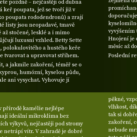
zejména do
vete pozdně – nejčastěji od dubna
promíchané
keř poupata, jež se tvoří již v
doporučuje
o poupata rododendronů) a zrají
kyselomiln
ité listy jsou neopadavé, tmavě
vyvýšením 
 až stočené, lesklé a i mimo
Hnojení je
jčují luxusní vzhled. Betty Sette
měsíc až do
 polokulovitého a hustého keře
e tvarovat a upravovat střihem.
Poslední re
t, a jakmile zakoření, téměř se o
 kyprou, humózní, kyselou půdu,
le ani vysychat. Vyhovuje jí
pěkné, vzp
vlhkost, dí
 v přírodě kamélie nejlépe
tak si dobř
mají ideální mikroklima bez
zakoření, co
ních výkyvů, nejčastěji pod stromy
nebude mrzn
 netrápí vítr. V zahradě je dobré