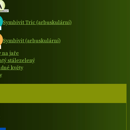
Symbivit Tric (arbuskulární)
Symbivit (arbuskulární)
y na jaře
atý stálezelený
dné květy
y
I