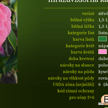
vzrůst
stře
běžná výška
1,3-
běžná šířka
1,3-
kategorie list
listn
barva listů
kategorie květ
nápa
barva květů
doba kvetení
dube
nároky na slunce
polos
nároky na půdu
kyse
nároky na vlhkost půdy
rovn
USDA zóna (nejnižší)
6 (d
kód zimní ochrany
pro zóny 5+6