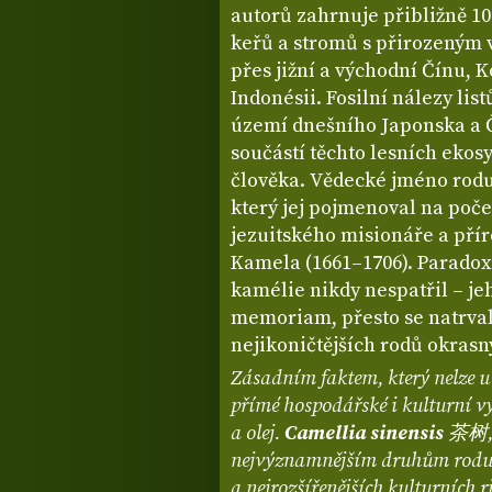
autorů zahrnuje přibližně 10
keřů a stromů s přirozeným
přes jižní a východní Čínu, 
Indonésii. Fosilní nálezy lis
území dnešního Japonska a Č
součástí těchto lesních eko
člověka. Vědecké jméno rodu 
který jej pojmenoval na poč
jezuitského misionáře a pří
Kamela (1661–1706). Parado
kamélie nikdy nespatřil – je
memoriam, přesto se natrvalo
nejikoničtějších rodů okrasný
Zásadním faktem, který nelze u
přímé hospodářské i kulturní vy
a olej.
Camellia sinensis
茶树, p
nejvýznamnějším druhům rodu a 
a nejrozšířenějších kulturních ri