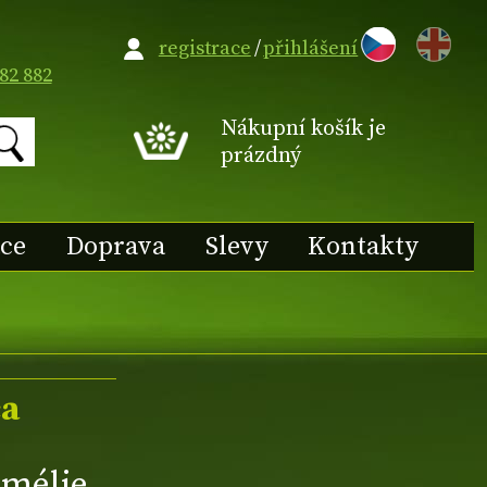
EN
registrace
/
přihlášení
82 882
Nákupní košík je
prázdný
ace
Doprava
Slevy
Kontakty
ca
mélie