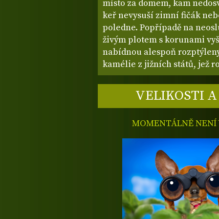
místo za domem, kam nedosvít
keř nevysuší zimní fičák ne
poledne. Popřípadě na neos
živým plotem s korunami vyš
nabídnou alespoň rozptýlený 
kamélie z jižních států, jež 
VELIKOSTI A
MOMENTÁLNĚ NENÍ V