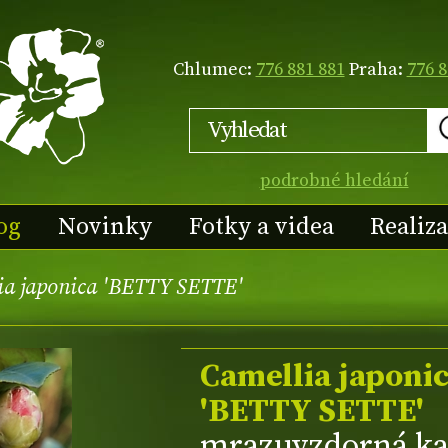
Chlumec:
776 881 881
Praha:
776 8
podrobné hledání
og
Novinky
Fotky a videa
Realiz
ia japonica 'BETTY SETTE'
Camellia japoni
'BETTY SETTE'
mrazuvzdorná ka