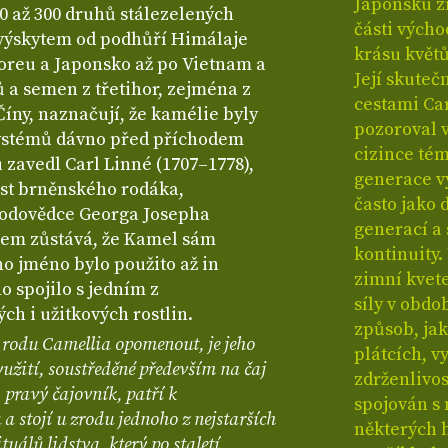
Japonsku 
0 až 300 druhů stálezelených
části výcho
 výskytem od podhůří Himálaje
krásu květů
Koreu a Japonsko až po Vietnam a
Její skuteč
tů a semen z třetihor, zejména z
cestami Car
íny, naznačují, že kamélie byly
pozoroval 
systémů dávno před příchodem
cizince té
zavedl Carl Linné (1707–1778),
generace vy
est brněnského rodáka,
často jako 
rodovědce Georga Josepha
generací a
xem zůstává, že Kamel sám
kontinuity.
ho jméno bylo použito až in
zimní kvete
 spojilo s jedním z
síly v obdo
ch i užitkových rostlin.
způsob, jak
 rodu Camellia opomenout, je jeho
plátcích, v
užití, soustředěné především na čaj
zdrženlivos
ravý čajovník, patří k
spojován s 
stojí u zrodu jednoho z nejstarších
některých 
tuálů lidstva, který po staletí