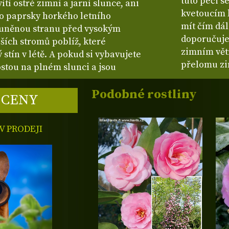
tuto péči s
í ostré zimní a jarní slunce, ani
kvetoucím 
bo paprsky horkého letního
mít čím dál
luněnou stranu před vysokým
doporučuje
ších stromů poblíž, které
zimním vět
stín v létě. A pokud si vybavujete
přelomu zi
rostou na plném slunci a jsou
Podobné rostliny
 CENY
 PRODEJI