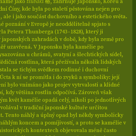
známé jako
tsubaki
椿, zahrnuje Japonsko, Koreu a
dní Číny, kde byla po staletí pěstována nejen pro
, ale i jako součást duchovního a estetického světa.
né poznání v Evropě je neoddělitelně spjato s
la Petera Thunberga (1743–1828), který ji
v japonských zahradách v době, kdy byla země pro
měř uzavřená. V Japonsku byla kamélie po
sazována u chrámů, svatyní a šlechtických sídel,
dědičná rostlina, která přežívala několik lidských
 stala se tichým svědkem rodinné i duchovní
 Úcta k ní se promítla i do zvyků a symboliky: její
ní bylo vnímáno jako projev vytrvalosti a klidné
bí, kdy většina rostlin odpočívá. Zároveň však
ým květ kamélie opadá celý, nikoli po jednotlivých
yvolával v tradiční japonské kultuře určitou
t. Tento náhlý a úplný opad byl někdy symbolicky
náhlým koncem a pomíjivostí, a proto se kamélie v
historických kontextech objevovala méně často