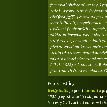
formoval obchodní vztahy, kraj
Asie i Evropy. Neméně významn
oleifera
油茶, pěstovaná po stale
kvalitního oleje, využívaného ja
osvětlení (v olejových lampách
základní hospodářskou plodinu
vzdělanosti, obchodu a kulturn
představoval praktický pilíř k
těchto užitkových druhů otevře
rodu, k němuž významně přispěl
(1743–1828) v Japonsku či Robe
průzkumech čínských oblastí. C
Popis rostliny
Betty Sette
je jarní
kamélie
ja
1985 (registrace 1992). Jedná 
Variety Z. Tvoří středně velké,