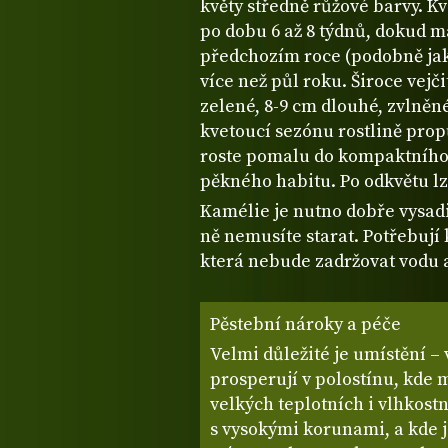
květy středně růžové barvy. K
po dobu 6 až 8 týdnů, dokud má 
předchozím roce (podobně jak
více než půl roku. Široce vejč
zelené, 8-9 cm dlouhé, zvlněné
kvetoucí sezónu rostlině propů
roste pomalu do kompaktního,
pěkného habitu. Po odkvětu lz
Kamélie je nutno dobře vysadi
ně nemusíte starat. Potřebují
která nebude zadržovat vodu a
Pěstební nároky a péče
Velmi důležité je umístění –
prosperují v polostínu, kde 
velkých teplotních i vlhkost
s vysokými korunami, a kde je