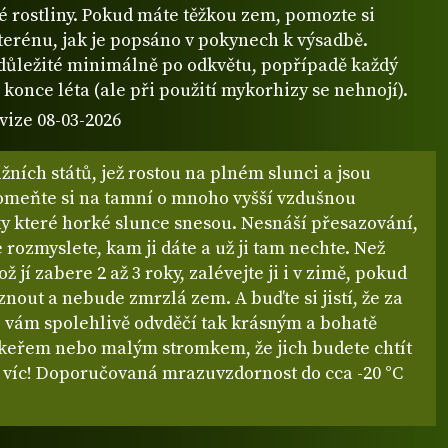
é rostliny. Pokud máte těžkou zem, pomozte si
terénu, jak je popsáno v pokynech k výsadbě.
 důležité minimálně po odkvětu, popřípadě každý
 konce léta (ale při použití mykorhizy se nehnojí).
vize 08-03-2026
ižních států, jež rostou na plném slunci a jsou
omeňte si na tamní o mnoho vyšší vzdušnou
ky které horké slunce snesou. Nesnáší přesazování,
e rozmyslete, kam ji dáte a už ji tam nechte. Než
ž jí zabere 2 až 3 roky, zalévejte ji i v zimě, pokud
out a nebude zmrzlá zem. A buďte si jistí, že za
e vám spolehlivě odvděčí tak krásným a bohatě
keřem nebo malým stromkem, že jich budete chtít
l víc! Doporučovaná mrazuvzdornost do cca -20 °C