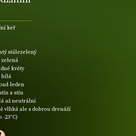
dní keř
atý stálezelený
zelená
dné květy
bílá
opad-leden
tín a stín
lá až neutrální
ě vlhká ale s dobrou drenáží
o -23°C)