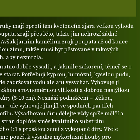
ruhy mají oproti těm kvetoucím zjara velkou výhodu
oupata zrají přes léto, takže jim nehrozí žádné
 Avšak jarním kaméliím zrají poupata až od konce
elou zimu, takže musí být pěstované v takových
, aby nezmrzla.
nutno dobře vysadit, a jakmile zakoření, téměř se o
e starat. Potřebují kyprou, humózní, kyselou půdu,
e zadržovat vodu ale ani vysychat. Vyhovuje jí
í záhon s rovnoměrnou vlhkostí a dobrou nastýlkou
kůry (5-10 cm). Nesnáší podmáčení – těžkou,
em – ale vyhovuje jim jíl ve spodních partiích
filu. Výsadbovou díru dělejte vždy spíše mělčí a
 stran doplňte směs kvalitního substrátu
ho 1:1 s prosátou zemí z vykopané díry. Vřele
me použít k výsadbě mykorhizní houby pro