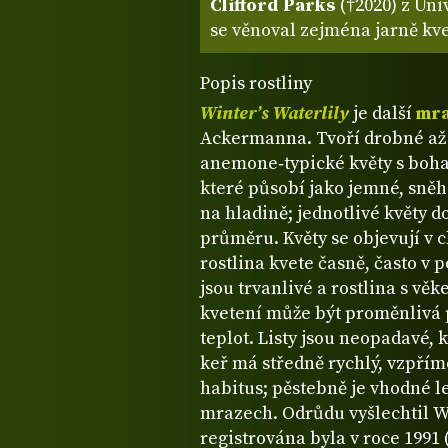
Clifford Parks
(†2020) z Uni
se věnoval zejména jarně kv
Popis rostliny
Winter’s Waterlily
je další
mra
Ackermanna. Tvoří drobné až 
anemone‑typické květy s bohat
které působí jako jemné, sněh
na hladině; jednotlivé květy d
průměru. Květy se objevují v 
rostlina kvete časně, často v
jsou trvanlivé a rostlina s vě
kvetení může být proměnlivá p
teplot. Listy jsou neopadavé, 
keř má středně rychlý, vzpříme
habitus; pěstebně je vhodné 
mrazech. Odrůdu vyšlechtil W
registrována byla v roce 1991 