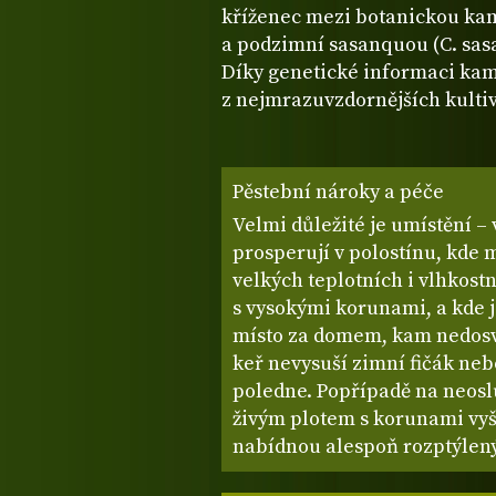
kříženec mezi botanickou kamé
a podzimní sasanquou (C. sasa
Díky genetické informaci kamé
z nejmrazuvzdornějších kulti
Pěstební nároky a péče
Velmi důležité je umístění –
prosperují v polostínu, kde 
velkých teplotních i vlhkost
s vysokými korunami, a kde je
místo za domem, kam nedosvít
keř nevysuší zimní fičák ne
poledne. Popřípadě na neos
živým plotem s korunami vyš
nabídnou alespoň rozptýlený 