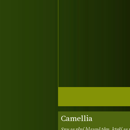
Camellia
Sny se plní hlavně těm, kteří s