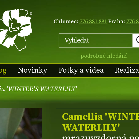
Chlumec:
776 881 881
Praha:
776 8
podrobné hledání
og
Novinky
Fotky a videa
Realiz
ia 'WINTER'S WATERLILY'
Camellia 'WINT
WATERLILY'
mrazuvzdorná p