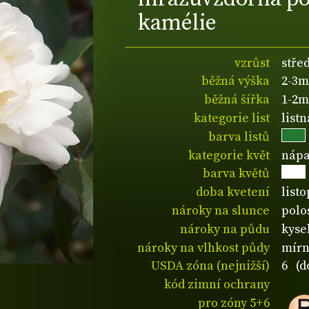
kamélie
vzrůst
stře
běžná výška
2-3m
běžná šířka
1-2m
kategorie list
listn
barva listů
kategorie květ
nápa
barva květů
doba kvetení
list
nároky na slunce
polos
nároky na půdu
kyse
nároky na vlhkost půdy
mírn
USDA zóna (nejnižší)
6 (d
kód zimní ochrany
pro zóny 5+6