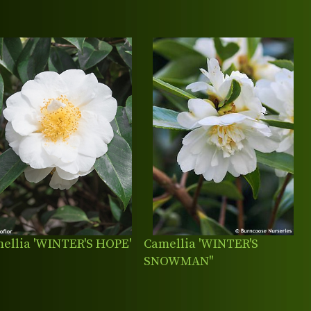
ellia 'WINTER'S HOPE'
Camellia 'WINTER'S
SNOWMAN''