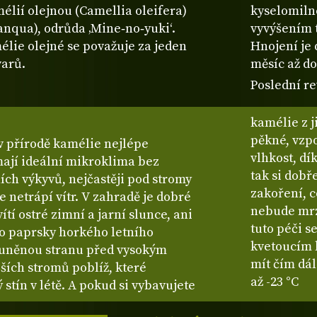
lií olejnou (Camellia oleifera)
kyselomiln
nqua), odrůda ‚Mine‑no‑yuki‘.
vyvýšením 
lie olejné se považuje za jeden
Hnojení je
varů.
měsíc až do
Poslední re
kamélie z j
pěkné, vzp
 v přírodě kamélie nejlépe
vlhkost, dí
mají ideální mikroklima bez
tak si dobř
ních výkyvů, nejčastěji pod stromy
zakoření, co
 netrápí vítr. V zahradě je dobré
nebude mrzn
í ostré zimní a jarní slunce, ani
tuto péči s
bo paprsky horkého letního
kvetoucím 
luněnou stranu před vysokým
mít čím dá
ších stromů poblíž, které
až -23 °C
stín v létě. A pokud si vybavujete