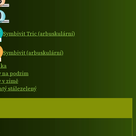
Symbivit Tric (arbuskulární)
Symbivit (arbuskulární)
ika
y na podzim
y v zimě
atý stálezelený
I