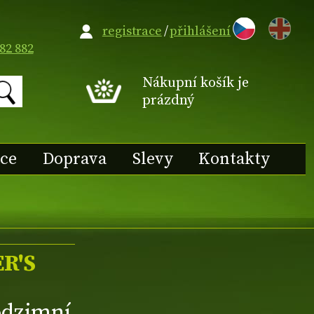
EN
registrace
/
přihlášení
82 882
Nákupní košík je
prázdný
ace
Doprava
Slevy
Kontakty
ER'S
odzimní