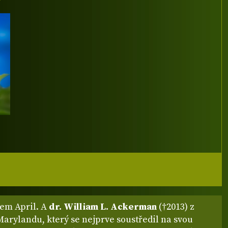
vem April. A
dr. William L. Ackerman
(†2013) z
arylandu, který se nejprve soustředil na svou