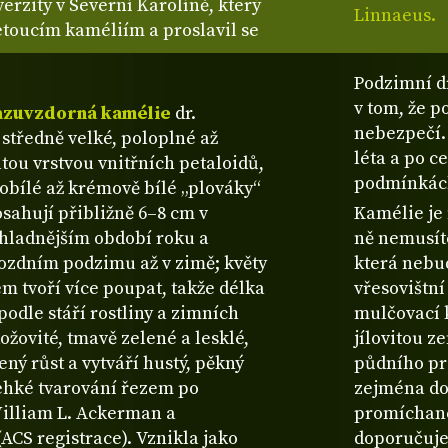
verzity v Severní Karolíně, který
Linnaeus.
etoucím kaméliím a proslavil se
Podzimní d
v tom, že p
zuvzdorná kamélie
dr.
nebezpečí.
středně velké, poloplné až
léta a po c
ou vrstvou vnitřních petaloidů,
podmínkách
obílé až krémově bílé „plováky“
osahují přibližně 6–8 cm v
Kamélie je 
chladnějším období roku a
ně nemusít
 pozdním podzimu až v zimě; květy
která nebud
kem tvoří více poupat, takže délka
vřesovištn
odle stáří rostliny a zimních
mulčovací 
kožovité, tmavě zelené a lesklé,
jílovitou z
ný růst a vytváří hustý, pěkný
půdního pro
lehké tvarování řezem po
zejména do
illiam L. Ackerman a
promíchané
(ACS registrace). Vznikla jako
doporučuje