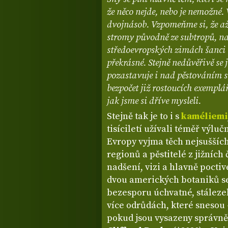
že něco nejde, nebo je nemožné.
dvojnásob. Vzpomeňme si, že až 
stromy původně ze subtropů, na
středoevropských zimách šanci na
překrásné. Stejně nedůvěřivě se
pozastavuje i nad pěstováním st
bezpočet již rostoucích exemplář
jak jsme si dříve mysleli.
Stejně tak je to i s
kaméliemi
tisíciletí užívali téměř výluč
Evropy vyjma těch nejsuššíc
regionů a pěstitelé z jižních 
nadšení, vizi a hlavně pocti
dvou amerických botaniků se 
bezesporu úchvatné, stálezel
více odrůdách, které snesou -
pokud jsou vysazeny správně