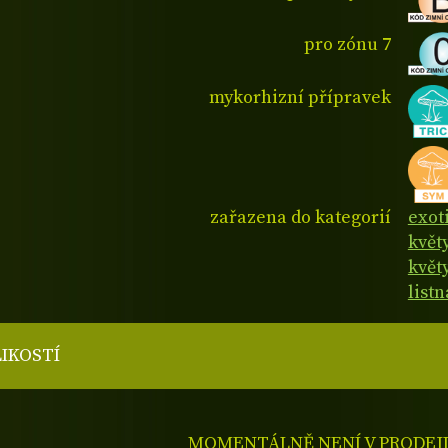
pro zónu 7
mykorhizní přípravek
zařazena do kategorií
exot
květ
květ
listn
LIKOSTÍ
MOMENTÁLNĚ NENÍ V PRODEJ