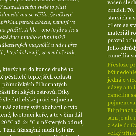
vášeň šlech
 V zahradnickém světě to platí
zimách 70. 
donedávna se věřilo, že některé
starších a 
příklad perská akácie, nemají ve
cílem se st
 přežití. A hle – ono to jde a jsou
materiál ro
 ještě dnes mnoho zahradníků
právní och
álezelených magnólií u nás i přes
Jeho odrůd
ů, které dokazují, že není vše tak,
camellia sa
Přestože př
, kterých si do konce druhého
být nedohl
ně pěstitelé teplejších oblastí
jedná o ví
h přímořských či hornatých
názvy a to 
částí Britských ostrovů. Díky
camellia s
vé šlechtitelské práci zejména
pojmenovan
náš zelený svět obohatil o tyto
Filipínách
ené, kvetoucí keře, a to v čím dál
sám je ale 
20 °C až -24 °C u některých odrůd,
z Asie do E
. Těmi úžasnými muži byli
dr.
velký příno