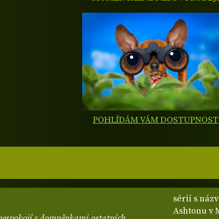
POHLÍDÁM VÁM DOSTUPNOST
sérií s náz
Ashtonu v M
e nespokojí s domněnkami ostatních,