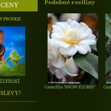
Podobné rostliny
 CENY
 PRODEJI
STUPNOST
Camellia 'SNOW FLURRY'
Cam
E
SLEVY?