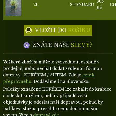
305
2L
STANDARD
C
Kč
VLOŽIT DO
KOŠÍKU
ZNÁTE NAŠE
SLEVY?
Veškeré zboží si můžete vyzvednout osobně v
prodejně, nebo nechat dodat zvolenou formou
dopravy - KURÝREM / AUTEM. Zde je
ceník
přepravného
. Dodáváme i na Slovensko.
Položky označené KURÝREM lze zabalit do krabice
a odeslat kurýrem, nebo v případě větší
objednávky je odeslat naší dopravou, pokud by
balíková služba přesáhla cenu dodání naším
vozem. Více o
dopravě zde
.