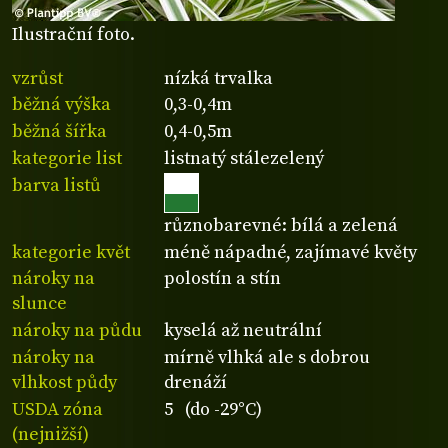
Ilustrační foto.
vzrůst
nízká trvalka
běžná výška
0,3-0,4m
běžná šířka
0,4-0,5m
kategorie list
listnatý stálezelený
barva listů
různobarevné: bílá a zelená
kategorie květ
méně nápadné, zajímavé květy
nároky na
polostín a stín
slunce
nároky na půdu
kyselá až neutrální
nároky na
mírně vlhká ale s dobrou
vlhkost půdy
drenáží
USDA zóna
5 (do -29°C)
(nejnižší)