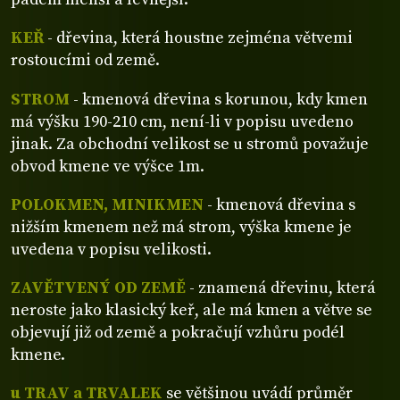
KEŘ
- dřevina, která houstne zejména větvemi
rostoucími od země.
STROM
- kmenová dřevina s korunou, kdy kmen
má výšku 190-210 cm, není-li v popisu uvedeno
jinak. Za obchodní velikost se u stromů považuje
obvod kmene ve výšce 1m.
POLOKMEN, MINIKMEN
- kmenová dřevina s
nižším kmenem než má strom, výška kmene je
uvedena v popisu velikosti.
ZAVĚTVENÝ OD ZEMĚ
- znamená dřevinu, která
neroste jako klasický keř, ale má kmen a větve se
objevují již od země a pokračují vzhůru podél
kmene.
u TRAV a TRVALEK
se většinou uvádí průměr