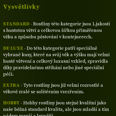
Vysvětlivky
STANDARD
- Rostliny této kategorie jsou 1.jakosti
s hustotou větví a celkovou šířkou přiměřenou
věku a způsobu pěstování v kontejnerech.
DE LUXE
- Do této kategorie patří speciálně
vybrané kusy, které na svůj věk a výšku mají velmi
husté větvení a celkový luxusní vzhled, zpravidla
díky pravidelnému stříhání nebo jiné speciální
péči.
EXTRA
- Tyto rostliny jsou již velmi rozrostlé a
věkově zralé se solitérním vzezřením.
HOBBY
- Hobby rostliny jsou stejně kvalitní jako
naše běžná standard kvalita, ale jsou mladší a tím
pádem menší a levnější.