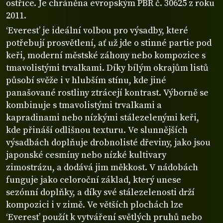
ostřice. Je chráněna evropským PBR č. 30625 z roku
2011.
‘Everest’ je ideální volbou pro výsadby, které
potřebují prosvětlení, ať už jde o stinné partie pod
keři, moderní městské záhony nebo kompozice s
tmavolistými trvalkami. Díky bílým okrajům listů
působí svěže i v hlubším stínu, kde jiné
panašované rostliny ztrácejí kontrast. Výborně se
kombinuje s tmavolistými trvalkami a
kapradinami nebo nízkými stálezelenými keři,
kde přináší odlišnou texturu. Ve slunnějších
výsadbách doplňuje drobnolisté dřeviny, jako jsou
japonské cesmíny nebo nízké kultivary
zimostrázu, a dodává jim měkkost. V nádobách
funguje jako celoroční základ, který unese
sezónní doplňky, a díky své stálezelenosti drží
kompozici i v zimě. Ve větších plochách lze
‘Everest’ použít k vytváření světlých pruhů nebo