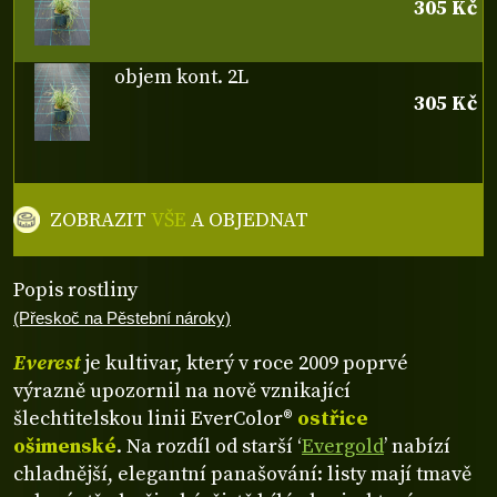
305 Kč
objem kont. 2L
305 Kč
ZOBRAZIT
VŠE
A OBJEDNAT
Popis rostliny
(Přeskoč na Pěstební nároky)
Everest
je kultivar, který v roce 2009 poprvé
výrazně upozornil na nově vznikající
šlechtitelskou linii EverColor®
ostřice
ošimenské
. Na rozdíl od starší ‘
Evergold
’ nabízí
chladnější, elegantní panašování: listy mají tmavě