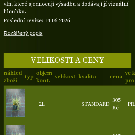
vln, které sjednocují výsadbu a dodávají jí vizuální
hloubku.
Poslední revize: 14-06-2026
Rozšířený popis
VELIKOSTI A CENY
náhled
objem
ve 
typ
velikost
kvalita
cena
zboží
kont.
pro
305
2L
STANDARD
PR
Kč