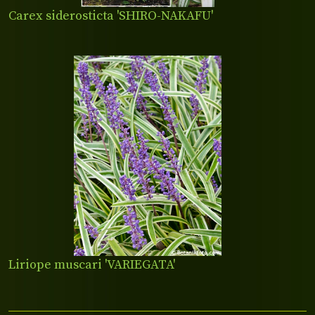
Carex siderosticta 'SHIRO-NAKAFU'
Liriope muscari 'VARIEGATA'