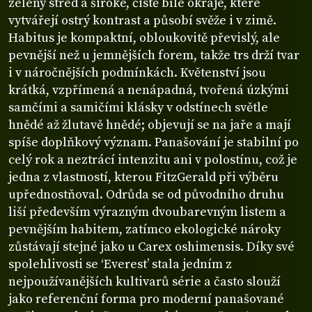
zelený střed a široké, čistě bílé okraje, které
vytvářejí ostrý kontrast a působí svěže i v zimě.
Habitus je kompaktní, obloukovitě převislý, ale
pevnější než u jemnějších forem, takže trs drží tvar
i v náročnějších podmínkách. Květenství jsou
krátká, vzpřímená a nenápadná, tvořená úzkými
samčími a samičími klásky v odstínech světle
hnědé až žlutavě hnědé; objevují se na jaře a mají
spíše doplňkový význam. Panašování je stabilní po
celý rok a neztrácí intenzitu ani v polostínu, což je
jedna z vlastností, kterou FitzGerald při výběru
upřednostňoval. Odrůda se od původního druhu
liší především výrazným dvoubarevným listem a
pevnějším habitem, zatímco ekologické nároky
zůstávají stejné jako u Carex oshimensis. Díky své
spolehlivosti se ‘Everest’ stala jedním z
nejpoužívanějších kultivarů série a často slouží
jako referenční forma pro moderní panašované