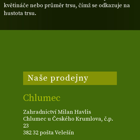
květináče nebo průměr trsu, čímž se odkazuje na
hustota trsu.
Naše prodejny
Chlumec
Zahradnictví Milan Havlis
Chlumec u Českého Krumlova, č.p.
23
382 32 pošta Velešín