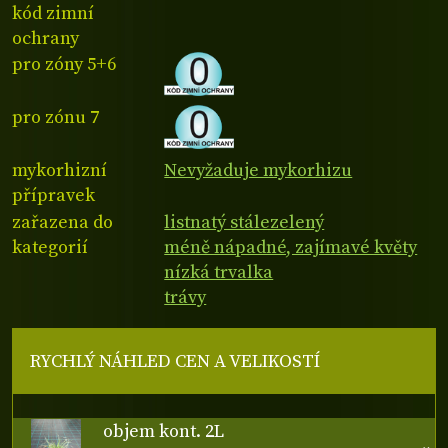
kód zimní
ochrany
pro zóny 5+6
pro zónu 7
mykorhizní
Nevyžaduje mykorhizu
přípravek
zařazena do
listnatý stálezelený
kategorií
méně nápadné, zajímavé květy
nízká trvalka
trávy
RYCHLÝ NÁHLED CEN A VELIKOSTÍ
objem kont. 2L