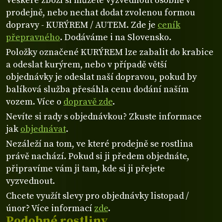
Veškeré zboží si můžete vyzvednout osobně v
prodejně, nebo nechat dodat zvolenou formou
dopravy - KURÝREM / AUTEM. Zde je
ceník
přepravného
. Dodáváme i na Slovensko.
Položky označené KURÝREM lze zabalit do krabice
a odeslat kurýrem, nebo v případě větší
objednávky je odeslat naší dopravou, pokud by
balíková služba přesáhla cenu dodání naším
vozem. Více o
dopravě zde
.
Nevíte si rady s objednávkou? Zkuste informace
jak
objednávat
.
Nezáleží na tom, ve které prodejně se rostlina
právě nachází. Pokud si ji předem objednáte,
připravíme vám ji tam, kde si ji přejete
vyzvednout.
Chcete využít slevy pro objednávky listopad /
únor? Více informací
zde
.
Podobné rostliny