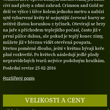
civí nad ploty a zdmi zahrad. Crimson and Gold se
drží ve výšce i šířce kolem jednoho metru a nabízí
sytě vybarvené květy té nejsytější červené barvy se
svítivě žlutou korunkou z tyčinek. Otevírají se brzy
na jaře s příchodem teplejšího počasí, často již v
první půlce dubna, ale pokud je teplý konec zimy,
můžete již v březnu vidět otevřená poupata.
Kvetou poměrně dlouho, ještě v květnu bývají keře
plně rozkvetlé. Po květech následují jedlé plody
nepravidelných tvarů nejvíce podobným hruškám.
Poslední revize 25-02-2016
Rozšířený popis
VELIKOSTI A CENY