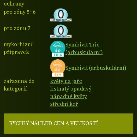
ochrany
pro zóny 5+6
pro zónu 7
mykorhizní
Symbivit Tric
přípravek
(arbuskulární)
Symbivit (arbuskulární)
zařazena do
květy na jaře
kategorií
listnatý opadavý
nápadné květy
střední keř
RYCHLÝ NÁHLED CEN A VELIKOSTÍ