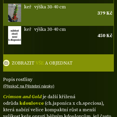
keř
výška 30-40 cm
379 Kč
keř
výška 30-40 cm
450 Kč
ZOBRAZIT
VŠE
A OBJEDNAT
Popis rostliny
(Přeskoč na Pěstební nároky)
Crimson and Gold
je další křížená
odrůda
kdoulovce
(ch.japonica x ch.speciosa),
která nabízí velice kompaktní růst a menší
velikost keře oproti běžným kdoulovcům, jež často