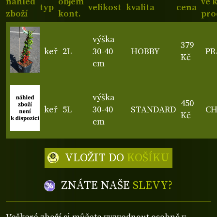
náhled
objem
ve 
typ
velikost
kvalita
cena
zboží
kont.
pro
výška
379
keř
2L
30-40
HOBBY
PR
Kč
cm
výška
450
keř
5L
30-40
STANDARD
C
Kč
cm
VLOŽIT DO
KOŠÍKU
ZNÁTE NAŠE
SLEVY?