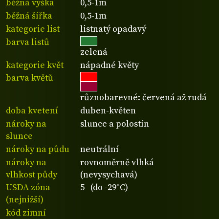
běžná výška
0,5-1m
běžná šířka
0,5-1m
kategorie list
listnatý opadavý
barva listů
zelená
kategorie květ
nápadné květy
barva květů
různobarevné: červená až rudá
doba kvetení
duben-květen
nároky na
slunce a polostín
slunce
nároky na půdu
neutrální
nároky na
rovnoměrně vlhká
vlhkost půdy
(nevysychavá)
USDA zóna
5 (do -29°C)
(nejnižší)
kód zimní