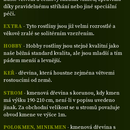
díky pravidelnému stříhání nebo jiné speciální
péči.
EXTRA
- Tyto rostliny jsou již velmi rozrostlé a
věkově zralé se solitérním vzezřením.
HOBBY
- Hobby rostliny jsou stejně kvalitní jako
naše běžná standard kvalita, ale jsou mladší a tím
pádem menší a levnější.
KEŘ
- dřevina, která houstne zejména větvemi
rostoucími od země.
STROM
- kmenová dřevina s korunou, kdy kmen
má výšku 190-210 cm, není-li v popisu uvedeno
jinak. Za obchodní velikost se u stromů považuje
obvod kmene ve výšce 1m.
POLOKMEN, MINIKMEN
- kmenová dřevina s