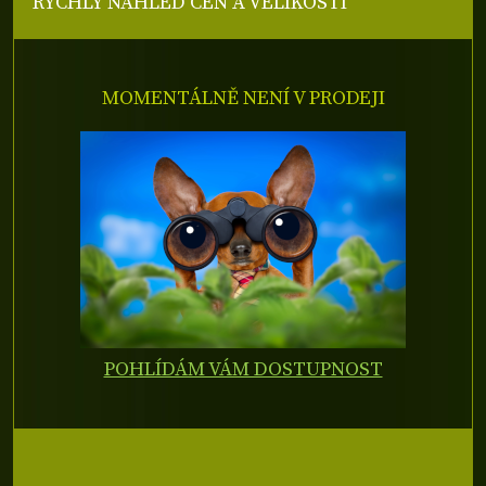
RYCHLÝ NÁHLED CEN A VELIKOSTÍ
MOMENTÁLNĚ NENÍ V PRODEJI
POHLÍDÁM VÁM DOSTUPNOST