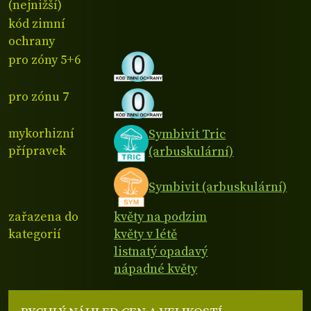
(nejnižší)
kód zimní
ochrany
pro zóny 5+6
pro zónu 7
mykorhizní
Symbivit Tric
přípravek
(arbuskulární)
Symbivit (arbuskulární)
zařazena do
květy na podzim
kategorií
květy v létě
listnatý opadavý
nápadné květy