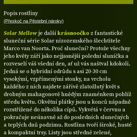
Popis rostliny
(Přeskoč na Pěstební nároky)
Solar Mellow
je další
krásnoočko
z fantastické
sluneční série Solar nizozemského šlechtitele
Marco van Noorta. Proč sluneční? Protože všechny
jeho květy září jako nejjasnější polední sluníčka a
rozveselí váš všední den, ať už vás naštval kdokoli.
Jedná se o hybridní odrůdu s asi 20-30 cm
vysokými, vzpřímenými stonky, na vrcholu
každého z nich najdete zářivě zlatožlutý květ s
drobným mahagonově hnědým znaménkem poblíž
středu květu. Okvětní plátky jsou u konců nápadně
rozstřižené do několika cípů. Vykvétá v červnu a
pokračuje neúnavně až do posledních slunečných
a teplých dnů podzimu. Rostlina tvoří široké, husté
a kompaktní trsy. Listy jsou středně zelené,