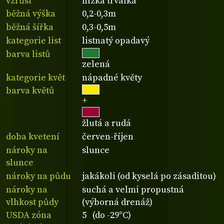
vzrůst
nízká trvalka
běžná výška
0,2-0,3m
běžná šířka
0,3-0,5m
kategorie list
listnatý opadavý
barva listů
zelená
kategorie květ
nápadné květy
barva květů
+
žlutá a rudá
doba kvetení
červen-říjen
nároky na
slunce
slunce
nároky na půdu
jakákoli (od kyselá po zásaditou)
nároky na
suchá a velmi propustná
vlhkost půdy
(výborná drenáž)
USDA zóna
5 (do -29°C)