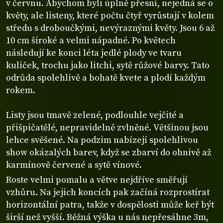
v červnu. Abychom byli úplně přesní, nejedná se o
květy, ale listeny, které počtu čtyř vyrůstají v kolem
středu s droboučkými, nevýraznými květy. Jsou 6 až
10 cm široké a velmi nápadné. Po květech
následují ke konci léta jedlé plody ve tvaru
kuliček, trochu jako litchi, sytě růžové barvy. Tato
odrůda spolehlivě a bohatě kvete a plodí každým
rokem.
Listy jsou tmavě zelené, podlouhle vejčité a
přišpičatělé, nepravidelně zvlněné. Většinou jsou
lehce svěšené. Na podzim nabízejí spolehlivou
show okázalých barev, když se zbarví do ohnivě až
karmínově červené a sytě vínové.
Roste velmi pomalu a větve nejdříve směřují
vzhůru. Na jejich koncích pak začíná rozprostírat
horizontální patra, takže v dospělosti může keř být
širší než vyšší. Běžná výška u nás nepřesáhne 3m,