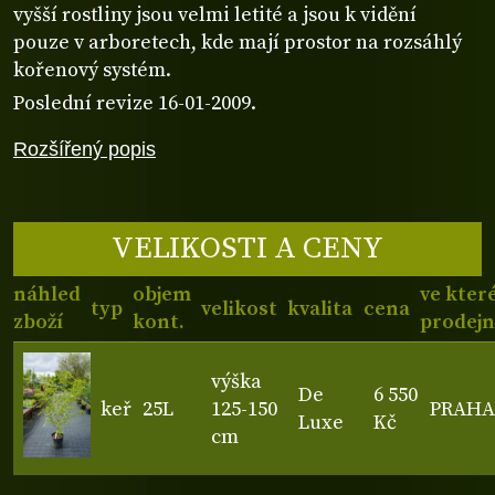
vyšší rostliny jsou velmi letité a jsou k vidění
pouze v arboretech, kde mají prostor na rozsáhlý
kořenový systém.
Poslední revize 16-01-2009.
Rozšířený popis
VELIKOSTI A CENY
náhled
objem
ve kter
typ
velikost
kvalita
cena
zboží
kont.
prodejn
výška
De
6 550
keř
25L
125-150
PRAHA
Luxe
Kč
cm