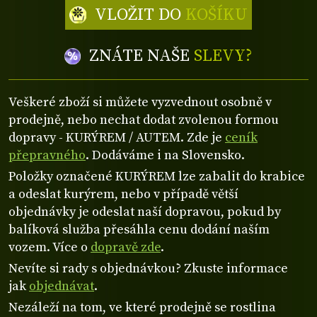
VLOŽIT DO
KOŠÍKU
ZNÁTE NAŠE
SLEVY?
Veškeré zboží si můžete vyzvednout osobně v
prodejně, nebo nechat dodat zvolenou formou
dopravy - KURÝREM / AUTEM. Zde je
ceník
přepravného
. Dodáváme i na Slovensko.
Položky označené KURÝREM lze zabalit do krabice
a odeslat kurýrem, nebo v případě větší
objednávky je odeslat naší dopravou, pokud by
balíková služba přesáhla cenu dodání naším
vozem. Více o
dopravě zde
.
Nevíte si rady s objednávkou? Zkuste informace
jak
objednávat
.
Nezáleží na tom, ve které prodejně se rostlina