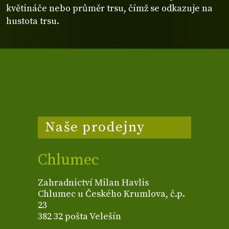
květináče nebo průměr trsu, čímž se odkazuje na
hustota trsu.
Naše prodejny
Chlumec
Zahradnictví Milan Havlis
Chlumec u Českého Krumlova, č.p.
23
382 32 pošta Velešín