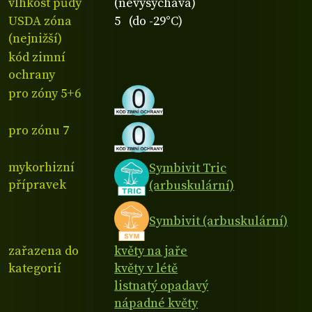
vlhkost půdy
(nevysychavá)
USDA zóna
5 (do -29°C)
(nejnižší)
kód zimní
ochrany
pro zóny 5+6
pro zónu 7
mykorhizní
Symbivit Tric
přípravek
(arbuskulární)
Symbivit (arbuskulární)
zařazena do
květy na jaře
kategorií
květy v létě
listnatý opadavý
nápadné květy