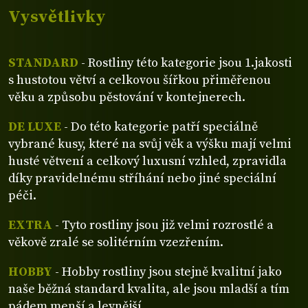
Vysvětlivky
STANDARD
- Rostliny této kategorie jsou 1.jakosti
s hustotou větví a celkovou šířkou přiměřenou
věku a způsobu pěstování v kontejnerech.
DE LUXE
- Do této kategorie patří speciálně
vybrané kusy, které na svůj věk a výšku mají velmi
husté větvení a celkový luxusní vzhled, zpravidla
díky pravidelnému stříhání nebo jiné speciální
péči.
EXTRA
- Tyto rostliny jsou již velmi rozrostlé a
věkově zralé se solitérním vzezřením.
HOBBY
- Hobby rostliny jsou stejně kvalitní jako
naše běžná standard kvalita, ale jsou mladší a tím
pádem menší a levnější.