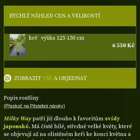
RYCHLÝ NÁHLED CEN A VELIKOSTÍ
keř
výška 125-150 cm
6 550 Kč
ZOBRAZIT
VŠE
A OBJEDNAT
Popis rostliny
(Přeskoč na Pěstební nároky)
Milky Way
patří již dlouho k favoritům
svídy
japonské
. Má čistě bílé, středně velké květy, které
se objevují až na olistěném keři ke konci května a