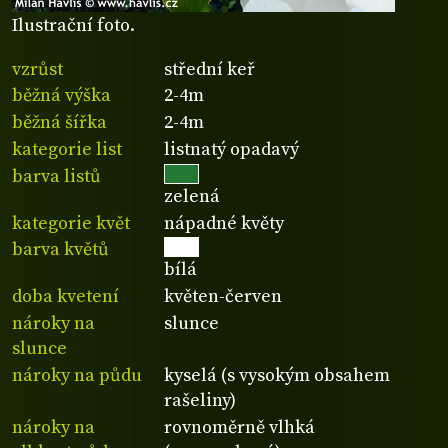
Ilustrační foto.
vzrůst
střední keř
běžná výška
2-4m
běžná šířka
2-4m
kategorie list
listnatý opadavý
barva listů
zelená
kategorie květ
nápadné květy
barva květů
bílá
doba kvetení
květen-červen
nároky na
slunce
slunce
nároky na půdu
kyselá (s vysokým obsahem
rašeliny)
nároky na
rovnoměrně vlhká