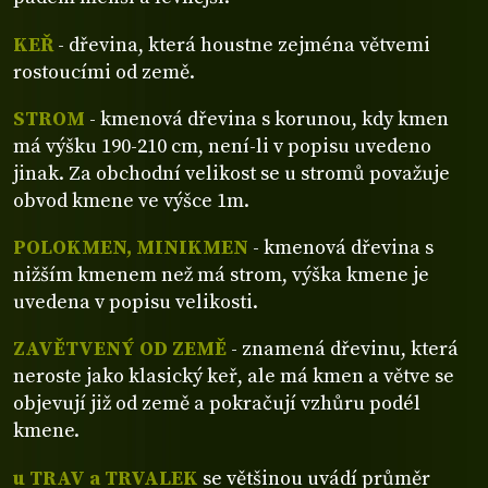
KEŘ
- dřevina, která houstne zejména větvemi
rostoucími od země.
STROM
- kmenová dřevina s korunou, kdy kmen
má výšku 190-210 cm, není-li v popisu uvedeno
jinak. Za obchodní velikost se u stromů považuje
obvod kmene ve výšce 1m.
POLOKMEN, MINIKMEN
- kmenová dřevina s
nižším kmenem než má strom, výška kmene je
uvedena v popisu velikosti.
ZAVĚTVENÝ OD ZEMĚ
- znamená dřevinu, která
neroste jako klasický keř, ale má kmen a větve se
objevují již od země a pokračují vzhůru podél
kmene.
u TRAV a TRVALEK
se většinou uvádí průměr