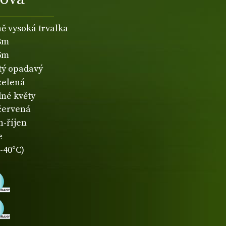
ně vysoká trvalka
,8m
,5m
atý opadavý
zelená
né květy
červená
n-říjen
e
-40°C)