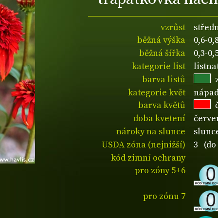
vzrůst
střed
běžná výška
0,6-0
běžná šířka
0,3-0
kategorie list
listn
barva listů
kategorie květ
nápad
barva květů
doba kvetení
červe
nároky na slunce
slunc
USDA zóna (nejnižší)
3 (do 
kód zimní ochrany
pro zóny 5+6
pro zónu 7