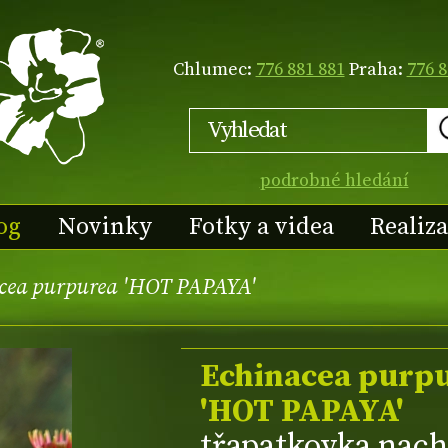
Chlumec:
776 881 881
Praha:
776 8
podrobné hledání
og
Novinky
Fotky a videa
Realiz
cea purpurea 'HOT PAPAYA'
Echinacea purp
'HOT PAPAYA'
třapatkovka nac