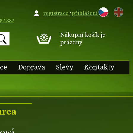
EN
registrace
/
přihlášení
82 882
Nákupní košík je
prázdný
ace
Doprava
Slevy
Kontakty
urea
hová