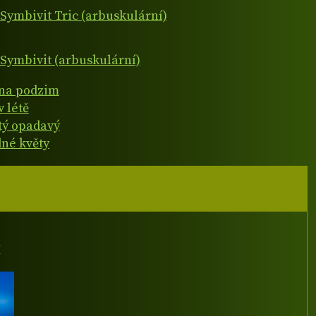
Symbivit Tric (arbuskulární)
Symbivit (arbuskulární)
 na podzim
v létě
atý opadavý
né květy
I