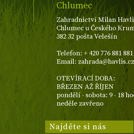
Chlumec
Zahradnictví Milan Havli
Chlumec u Českého Kruml
382 32 pošta Velešín
Telefon: + 420 776 881 881
Email: zahrada@havlis.c
OTEVÍRACÍ DOBA:
BŘEZEN AŽ ŘÍJEN
pondělí - sobota: 9 - 18 h
neděle zavřeno
Najděte si nás