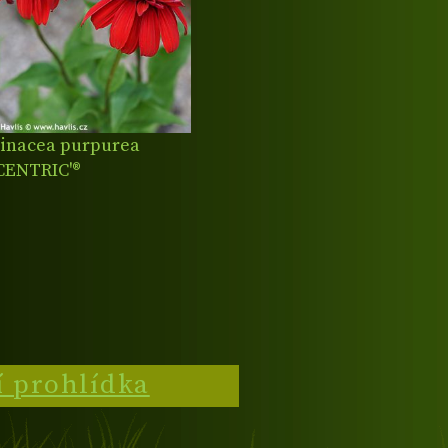
inacea purpurea
CENTRIC'®
í prohlídka