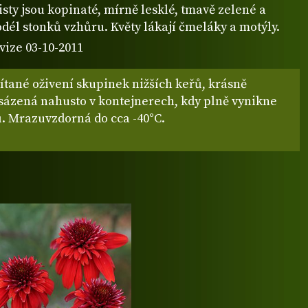
sty jsou kopinaté, mírně lesklé, tmavě zelené a
odél stonků vzhůru. Květy lákají čmeláky a motýly.
vize 03-10-2011
ítané oživení skupinek nižších keřů, krásně
ysázená nahusto v kontejnerech, kdy plně vynikne
barva květů. Mrazuvzdorná do cca -40°C.