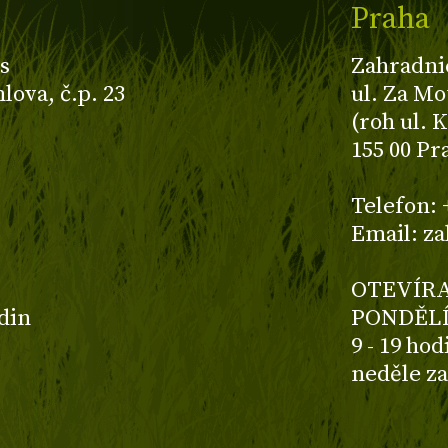
Praha
s
Zahradni
ova, č.p. 23
ul. Za Mo
(roh ul. 
155 00 Pr
z
Telefon: 
Email: z
OTEVÍRA
odin
PONDĚLÍ
9 - 19 ho
neděle z