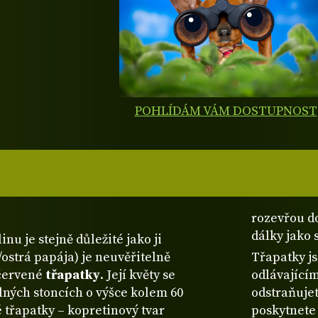
POHLÍDÁM VÁM DOSTUPNOST
rozevřou do
dálky jako 
nu je stejně důležité jako ji
ostrá papája) je neuvěřitelně
Třapatky js
 červené
třapatky
. Její květy se
odlávající
ilných stoncích o výšce kolem 60
odstraňujet
é třapatky – kopretinový tvar
poskytnete