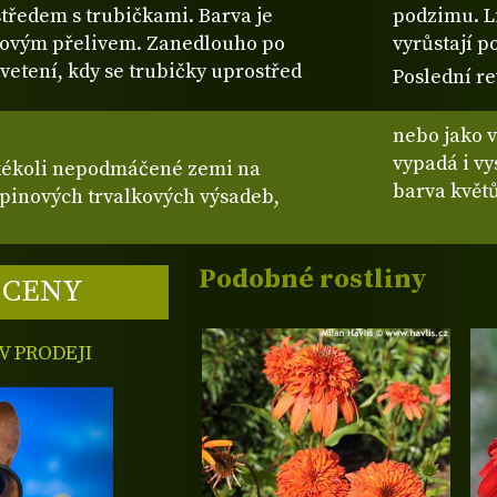
středem s trubičkami. Barva je
podzimu. Li
nžovým přelivem. Zanedlouho po
vyrůstají p
vetení, kdy se trubičky uprostřed
Poslední re
nebo jako v
vypadá i v
akékoli nepodmáčené zemi na
upinových trvalkových výsadeb,
Podobné rostliny
 CENY
 PRODEJI