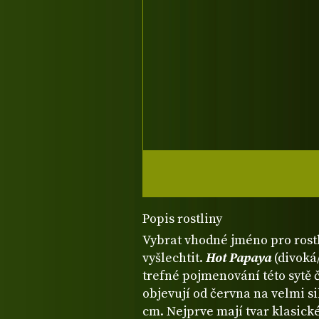
Popis rostliny
Vybrat vhodné jméno pro rostli
vyšlechtit.
Hot Papaya
(divoká/
trefné pojmenování této sytě
objevují od června na velmi s
cm. Nejprve mají tvar klasick