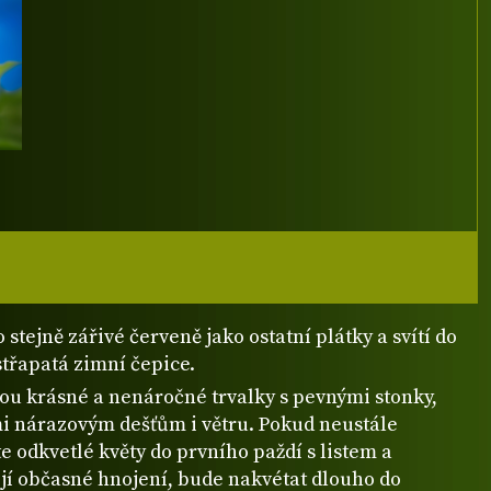
 stejně zářivé červeně jako ostatní plátky a svítí do
střapatá zimní čepice.
ou krásné a nenáročné trvalky s pevnými stonky,
mi nárazovým dešťům i větru. Pokud neustále
e odkvetlé květy do prvního paždí s listem a
 jí občasné hnojení, bude nakvétat dlouho do