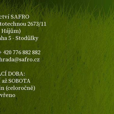
ctví SAFRO
totechnou 2673/11
K Hájům)
aha 5 - Stodůlky
+ 420 776 882 882
ahrada@safro.cz
CÍ DOBA:
 až SOBOTA
din (celoročně)
avřeno