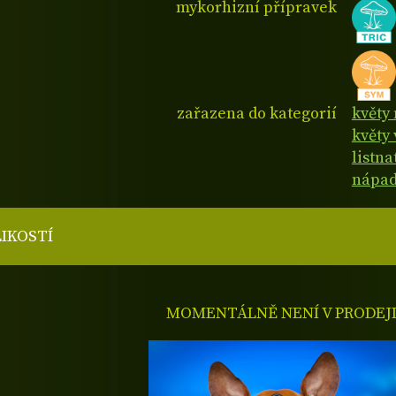
mykorhizní přípravek
zařazena do kategorií
květy
květy 
listn
nápad
LIKOSTÍ
MOMENTÁLNĚ NENÍ V PRODEJ