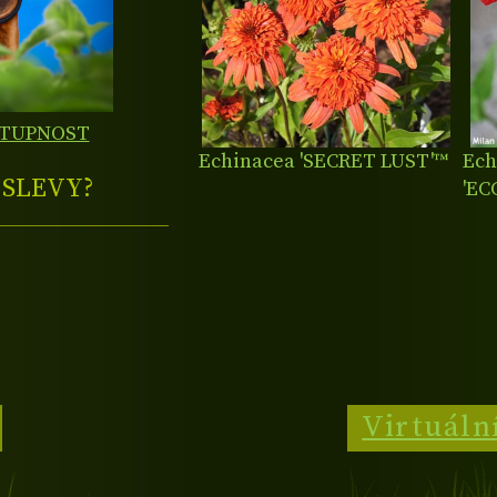
STUPNOST
Echinacea 'SECRET LUST'™
Ech
E
SLEVY?
'EC
Virtuáln