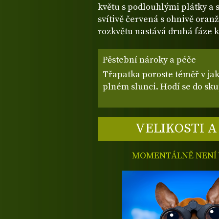
květu s podlouhlými plátky a 
svítivě červená s ohnivě ora
rozkvětu nastává druhá fáze k
Pěstební nároky a péče
Třapatka poroste téměř v j
plném slunci. Hodí se do sk
VELIKOSTI A
MOMENTÁLNĚ NENÍ V