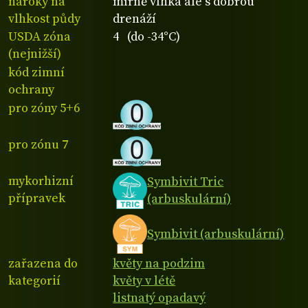
nároky na
mírně vlhká ale s dobrou
vlhkost půdy
drenáží
USDA zóna
4 (do -34°C)
(nejnižší)
kód zimní
ochrany
pro zóny 5+6
pro zónu 7
mykorhizní
Symbivit Tric
přípravek
(arbuskulární)
Symbivit (arbuskulární)
zařazena do
květy na podzim
kategorií
květy v létě
listnatý opadavý