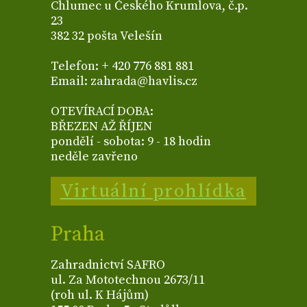
Chlumec u Českého Krumlova, č.p.
23
382 32 pošta Velešín
Telefon: + 420 776 881 881
Email: zahrada@havlis.cz
OTEVÍRACÍ DOBA:
BŘEZEN AŽ ŘÍJEN
pondělí - sobota: 9 - 18 hodin
neděle zavřeno
Virtuální prohlídka
Praha
Zahradnictví SAFRO
ul. Za Mototechnou 2673/11
(roh ul. K Hájům)