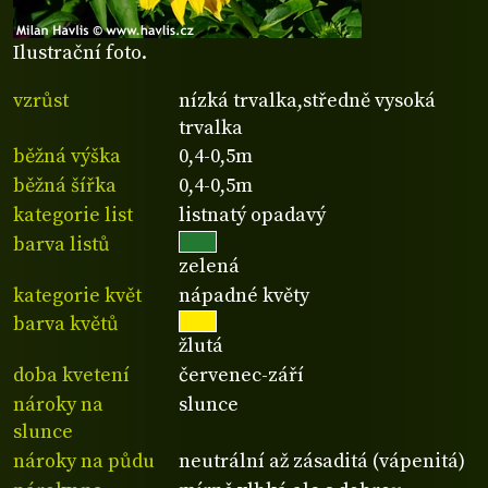
Ilustrační foto.
vzrůst
nízká trvalka,středně vysoká
trvalka
běžná výška
0,4-0,5m
běžná šířka
0,4-0,5m
kategorie list
listnatý opadavý
barva listů
zelená
kategorie květ
nápadné květy
barva květů
žlutá
doba kvetení
červenec-září
nároky na
slunce
slunce
nároky na půdu
neutrální až zásaditá (vápenitá)