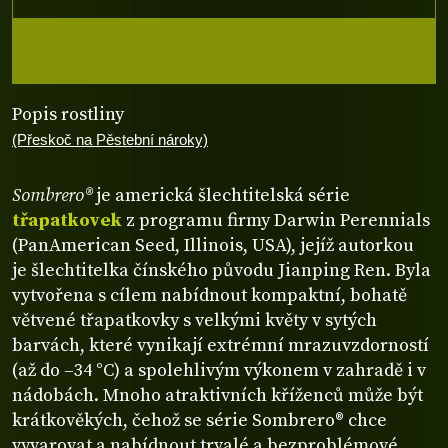
Popis rostliny
(Přeskoč na Pěstební nároky)
Sombrero®
je americká šlechtitelská série
třapatkovek
z programu firmy Darwin Perennials
(PanAmerican Seed, Illinois, USA), jejíž autorkou
je šlechtitelka čínského původu Jianping Ren. Byla
vytvořena s cílem nabídnout kompaktní, bohatě
větvené třapatkovky s velkými květy v sytých
barvách, které vynikají extrémní mrazuvzdorností
(až do –34 °C) a spolehlivým výkonem v zahradě i v
nádobách. Mnoho atraktivních kříženců může být
krátkověkých, čehož se série Sombrero® chce
vyvarovat a nabídnout trvalé a bezproblémové