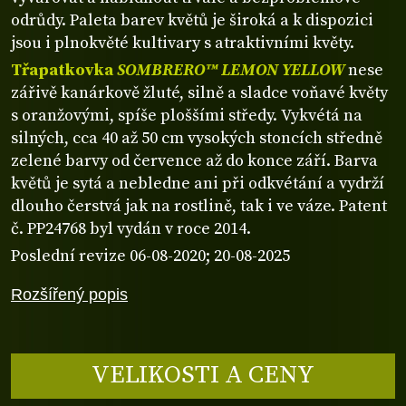
odrůdy. Paleta barev květů je široká a k dispozici
jsou i plnokvěté kultivary s atraktivními květy.
Třapatkovka
SOMBRERO™ LEMON YELLOW
nese
zářivě kanárkově žluté, silně a sladce voňavé květy
s oranžovými, spíše ploššími středy. Vykvétá na
silných, cca 40 až 50 cm vysokých stoncích středně
zelené barvy od července až do konce září. Barva
květů je sytá a nebledne ani při odkvétání a vydrží
dlouho čerstvá jak na rostlině, tak i ve váze. Patent
č. PP24768 byl vydán v roce 2014.
Poslední revize 06-08-2020; 20-08-2025
Rozšířený popis
VELIKOSTI A CENY