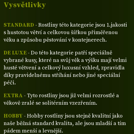
Vysvětlivky
STANDARD
- Rostliny této kategorie jsou 1.jakosti
s hustotou větví a celkovou šířkou přiměřenou
věku a způsobu pěstování v kontejnerech.
DE LUXE
- Do této kategorie patří speciálně
vybrané kusy, které na svůj věk a výšku mají velmi
husté větvení a celkový luxusní vzhled, zpravidla
díky pravidelnému stříhání nebo jiné speciální
péči.
EXTRA
- Tyto rostliny jsou již velmi rozrostlé a
věkově zralé se solitérním vzezřením.
HOBBY
- Hobby rostliny jsou stejně kvalitní jako
naše běžná standard kvalita, ale jsou mladší a tím
pádem menší a levnější.