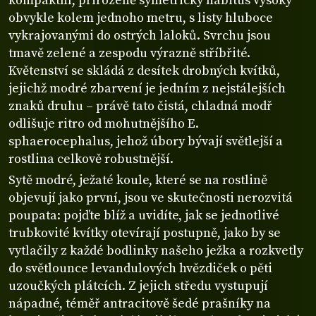
kompaktní, přirozeně symetrický habitus vysoký
obvykle kolem jednoho metru, s listy hluboce
vykrajovanými do ostrých laloků. Svrchu jsou
tmavě zelené a zespodu výrazně stříbřité.
Květenství se skládá z desítek drobných kvítků,
jejichž modré zbarvení je jedním z nejstálejších
znaků druhu – právě tato čistá, chladná modř
odlišuje ritro od mohutnějšího E.
sphaerocephalus, jehož úbory bývají světlejší a
rostlina celkově robustnější.
Sytě modré, ježaté koule, které se na rostlině
objevují jako první, jsou ve skutečnosti nerozvitá
poupata: pojďte blíž a uvidíte, jak se jednotlivé
trubkovité kvítky otevírají postupně, jako by se
vytlačily z každé bodlinky našeho ježka a rozkvetly
do světlounce levandulových hvězdiček o pěti
uzoučkých plátcích. Z jejich středu vystupují
nápadné, téměř antracitově šedé prašníky na