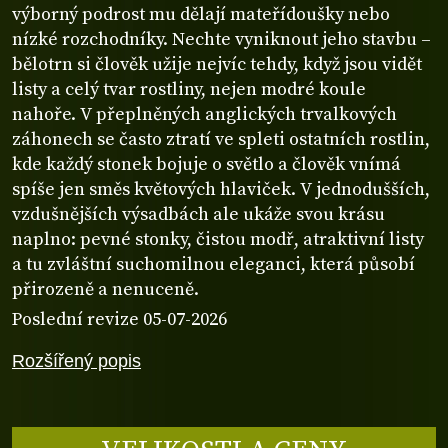
výborný podrost mu dělají mateřídoušky nebo
nízké rozchodníky. Nechte vyniknout jeho stavbu –
bělotrn si člověk užije nejvíc tehdy, když jsou vidět
listy a celý tvar rostliny, nejen modré koule
nahoře. V přeplněných anglických trvalkových
záhonech se často ztratí ve spleti ostatních rostlin,
kde každý stonek bojuje o světlo a člověk vnímá
spíše jen směs květových hlaviček. V jednodušších,
vzdušnějších výsadbách ale ukáže svou krásu
naplno: pevné stonky, čistou modř, atraktivní listy
a tu zvláštní suchomilnou eleganci, která působí
přirozeně a nenuceně.
Poslední revize 05-07-2026
Rozšířený popis