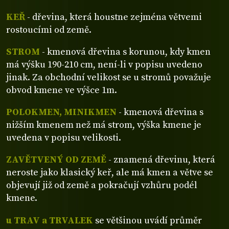
KEŘ
- dřevina, která houstne zejména větvemi
rostoucími od země.
STROM
- kmenová dřevina s korunou, kdy kmen
má výšku 190-210 cm, není-li v popisu uvedeno
jinak. Za obchodní velikost se u stromů považuje
obvod kmene ve výšce 1m.
POLOKMEN, MINIKMEN
- kmenová dřevina s
nižším kmenem než má strom, výška kmene je
uvedena v popisu velikosti.
ZAVĚTVENÝ OD ZEMĚ
- znamená dřevinu, která
neroste jako klasický keř, ale má kmen a větve se
objevují již od země a pokračují vzhůru podél
kmene.
u TRAV a TRVALEK
se většinou uvádí průměr