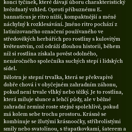
konci tyčinek, které dávají úboru charakteristický
hvězdnatý vzhled. Oproti příbuznému E.
bannaticus je ritro nižší, kompaktnější a méně
náchylný k rozklesávání. Jméno ritro pochází z
latinizovaného označení používaného ve
středověkých herbářích pro rostliny s kulovitým
květenstvím, což odráží dlouhou historii, během
níž si rostlina získala pověst odolného,
nenáročného společníka suchých stepí i lidských
sídel.
Bělotrn je stepní trvalka, která se překvapivě
dobře chová i v obyčejném zahradním záhonu,
pokud není trvale vlhký nebo těžký. Je to rostlina,
která miluje slunce a lehčí půdy, ale v běžné
zahradní zemině roste stejně spolehlivě, pokud
má kolem sebe trochu prostoru. Krásně se
kombinuje se žlutými krásnoočky, stříbrolistými
smily nebo svatolinou, s třapatkovkami, šaterem a