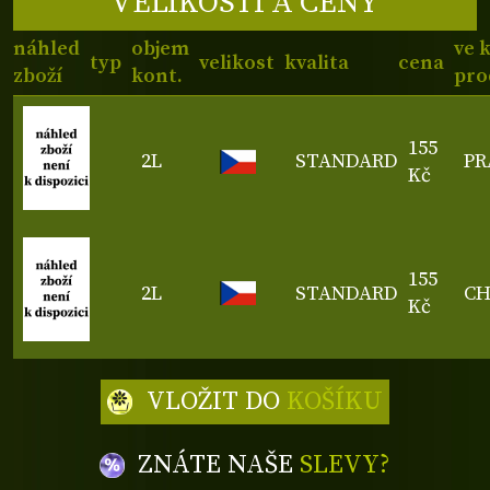
VELIKOSTI A CENY
náhled
objem
ve 
typ
velikost
kvalita
cena
zboží
kont.
pro
155
2L
STANDARD
PR
Kč
155
2L
STANDARD
C
Kč
VLOŽIT DO
KOŠÍKU
ZNÁTE NAŠE
SLEVY?