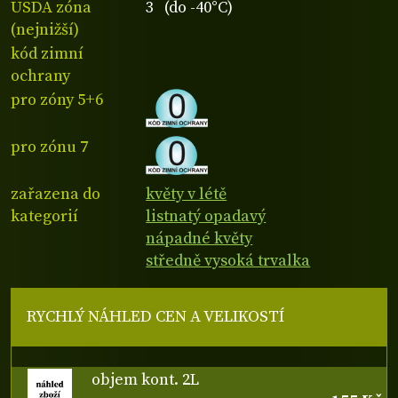
USDA zóna
3 (do -40°C)
(nejnižší)
kód zimní
ochrany
pro zóny 5+6
pro zónu 7
zařazena do
květy v létě
kategorií
listnatý opadavý
nápadné květy
středně vysoká trvalka
RYCHLÝ NÁHLED CEN A VELIKOSTÍ
objem kont. 2L