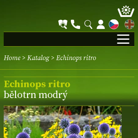
EN
Home
>
Katalog
> Echinops ritro
Echinops ritro
bělotrn modrý