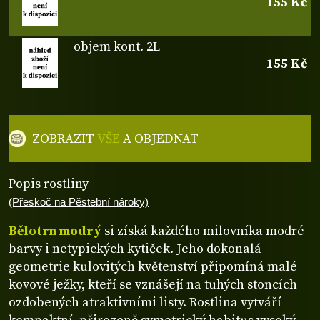
155 Kč
objem kont. 2L
155 Kč
ZOBRAZIT
VŠE
A OBJEDNAT
Popis rostliny
(Přeskoč na Pěstební nároky)
Bělotrn modrý
si získá každého milovníka modré
barvy i netypických kytiček. Jeho dokonalá
geometrie kulovitých květenství připomíná malé
kovové ježky, kteří se vznášejí na tuhých stoncích
ozdobených atraktivními listy. Rostlina vytváří