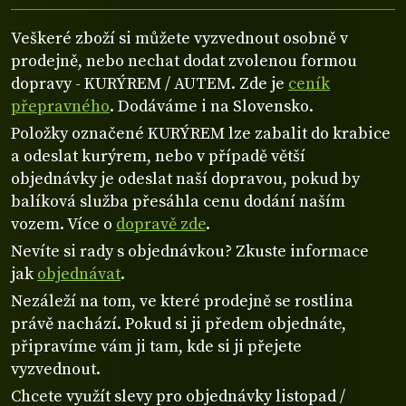
Veškeré zboží si můžete vyzvednout osobně v
prodejně, nebo nechat dodat zvolenou formou
dopravy - KURÝREM / AUTEM. Zde je
ceník
přepravného
. Dodáváme i na Slovensko.
Položky označené KURÝREM lze zabalit do krabice
a odeslat kurýrem, nebo v případě větší
objednávky je odeslat naší dopravou, pokud by
balíková služba přesáhla cenu dodání naším
vozem. Více o
dopravě zde
.
Nevíte si rady s objednávkou? Zkuste informace
jak
objednávat
.
Nezáleží na tom, ve které prodejně se rostlina
právě nachází. Pokud si ji předem objednáte,
připravíme vám ji tam, kde si ji přejete
vyzvednout.
Chcete využít slevy pro objednávky listopad /