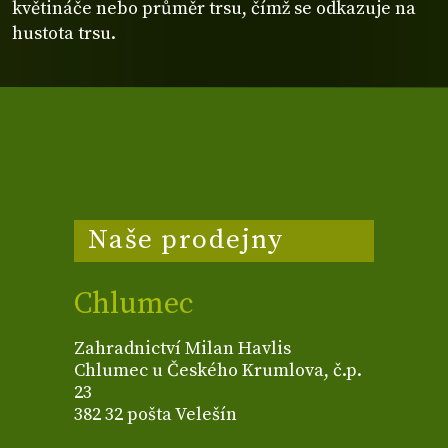
květináče nebo průměr trsu, čímž se odkazuje na
hustota trsu.
Naše prodejny
Chlumec
Zahradnictví Milan Havlis
Chlumec u Českého Krumlova, č.p.
23
382 32 pošta Velešín