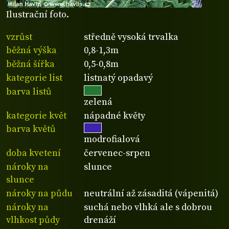
Ilustrační foto.
vzrůst
středně vysoká trvalka
běžná výška
0,8-1,3m
běžná šířka
0,5-0,8m
kategorie list
listnatý opadavý
barva listů
zelená
kategorie květ
nápadné květy
barva květů
modrofialová
doba kvetení
červenec-srpen
nároky na
slunce
slunce
nároky na půdu
neutrální až zásaditá (vápenitá)
nároky na
suchá nebo vlhká ale s dobrou
vlhkost půdy
drenáží