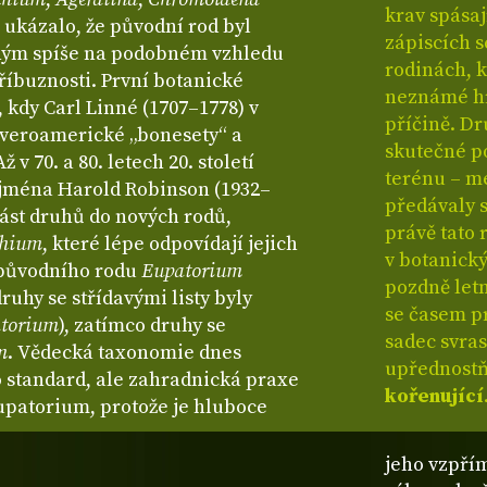
krav spásaj
e ukázalo, že původní rod byl
zápiscích 
ým spíše na podobném vzhledu
rodinách, k
říbuznosti. První botanické
neznámé hr
, kdy Carl Linné (1707–1778) v
příčině. Dr
severoamerické „bonesety“ a
skutečné po
 v 70. a 80. letech 20. století
terénu – me
zejména Harold Robinson (1932–
předávaly s
část druhů do nových rodů,
právě tato 
chium
, které lépe odpovídají jejich
v botanick
í původního rodu
Eupatorium
pozdně let
druhy se střídavými listy byly
se časem pr
torium
), zatímco druhy se
sadec svras
m
. Vědecká taxonomie dnes
upřednostň
o standard, ale zahradnická praxe
kořenující
Eupatorium, protože je hluboce
jeho vzpří