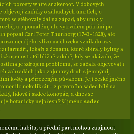
ících porosty white snakeroot. V dobových
se objevují zmínky o záhadných úmrtích, o
teré se stěhovaly dál na západ, aby unikly
ozbě, a o pomalém, ale vytrvalém pátrání po
uh popsal Carl Peter Thunberg (1743–1828), ale
rozumění jeho vlivu na člověka vznikalo až v
zi farmáři, lékaři a ženami, které sbíraly byliny a
i zkušenosti. Přibližně v době, kdy se ukázalo, že
rostlina je zdrojem problému, se začala objevovat i
ých zahradách jako zajímavý druh s jemnými,
ními květy a přirozeným půvabem. Její české jméno
oměnilo několikrát – z prvotního sadec bílý na
kalý, lidově i sadec konopáč, a dnes se
uje botanicky nejpřesnější jméno
sadec
.
menému habitu, a přední part mohou zaujmout