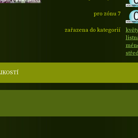
pro zónu 7
zařazena do kategorií
květ
list
méně
stře
LIKOSTÍ