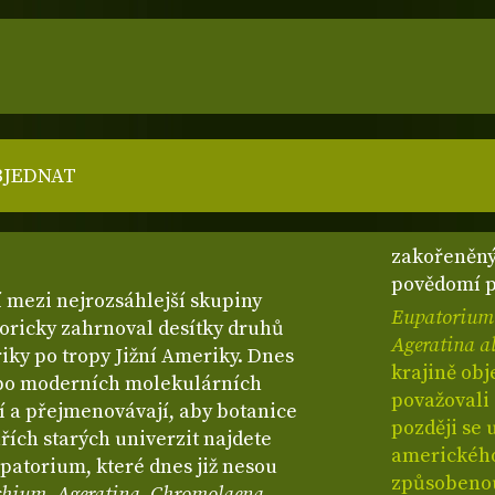
BJEDNAT
zakořeněný 
povědomí p
ří mezi nejrozsáhlejší skupiny
Eupatorium
toricky zahrnoval desítky druhů
Ageratina a
iky po tropy Jižní Ameriky. Dnes
krajině obj
e po moderních molekulárních
považovali
 a přejmenovávají, aby botanice
později se 
řích starých univerzit najdete
amerického
atorium, které dnes již nesou
způsobenou
chium
,
Ageratina
,
Chromolaena