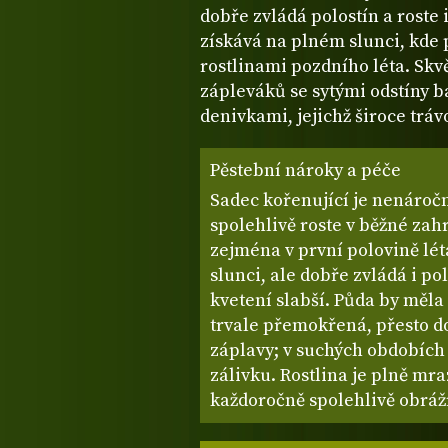
dobře zvládá polostín a roste i
získává na plném slunci, kde 
rostlinami pozdního léta. Skv
zápleváků se sytými odstíny b
denivkami, jejichž široce trávo
Pěstební nároky a péče
Sadec kořenující je nenároč
spolehlivě roste v běžné zah
zejména v první polovině lé
slunci, ale dobře zvládá i pol
kvetení slabší. Půda by měla
trvale přemokřená, přesto do
záplavy; v suchých obdobích
zálivku. Rostlina je plně mr
každoročně spolehlivě obráží