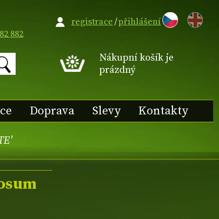
EN
registrace
/
přihlášení
82 882
Nákupní košík je
prázdný
ace
Doprava
Slevy
Kontakty
TE'
gosum