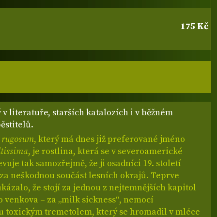
175 Kč
v literatuře, starších katalozích i v běžném
ěstitelů.
 rugosum
, který má dnes již preferované jméno
ltissima
, je rostlina, která se v severoamerické
evuje tak samozřejmě, že ji osadníci 19. století
 za neškodnou součást lesních okrajů. Teprve
ukázalo, že stojí za jednou z nejtemnějších kapitol
 venkova – za „milk sickness“, nemocí
 toxickým tremetolem, který se hromadil v mléce