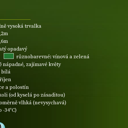
dně vysoká trvalka
1,2m
0,6m
natý opadavý
různobarevné: vínová a zelená
 nápadné, zajímavé květy
bílá
říjen
ce a polostín
koli (od kyselá po zásaditou)
oměrně vlhká (nevysychavá)
o -34°C)