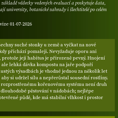
 základě vědecky vedených evaluací a poskytuje data,
ají univerzity, botanické zahrady i šlechtitelé po celém
vize 01-07-2026
šechny suché stonky u země a vyčkat na nové
ěkdy přichází pomaleji. Nevyžaduje oporu ani
 protože její habitus je přirozeně pevný. Hnojení
, ale lehká dávka kompostu na jaře podpoří
 hustých výsadbách je vhodné jednou za několik let
, aby si udržel sílu a nepřerůstal sousední rostliny.
e rozprostřenému kořenovému systému není druh
 dlouhodobé pěstování v nádobách; nejlépe
otevřené půdě, kde má stabilní vlhkost i prostor