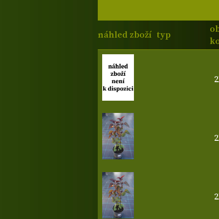
o
náhled zboží
typ
ko
2
2
2