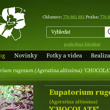
Chlumec:
776 881 881
Praha:
776 8
podrobné hledání
og
Novinky
Fotky a videa
Realiz
rium rugosum (Ageratina altissima) 'CHOCOLA
Eupatorium ru
(Ageratina altissima)
'CHOCOLATE'