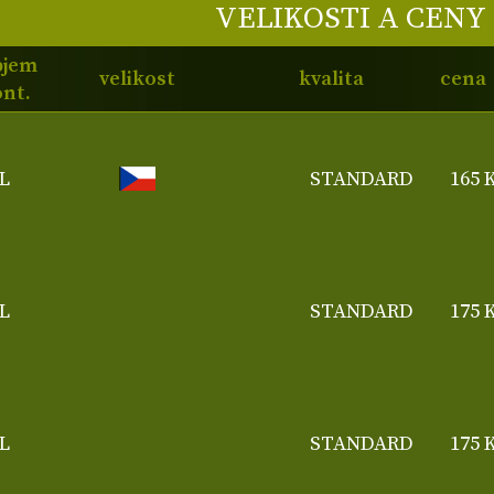
VELIKOSTI A CENY
bjem
velikost
kvalita
cena
nt.
L
STANDARD
165 
L
STANDARD
175 
L
STANDARD
175 