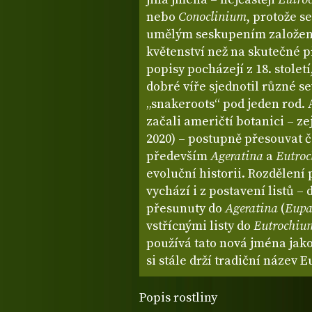
nebo
Conoclinium
, protože s
umělým seskupením založen
květenství než na skutečné p
popisy pocházejí z 18. století
dobré víře sjednotil různé 
„snakeroots“ pod jeden rod. Až
začali američtí botanici – 
2020) – postupně přesouvat 
především
Ageratina
a
Eutro
evoluční historii. Rozdělen
vychází i z postavení listů – 
přesunuty do
Ageratina
(
Eupa
vstřícnými listy do
Eutrochiu
používá tato nová jména jak
si stále drží tradiční název 
Popis rostliny