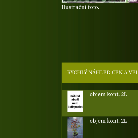
Ilustrační foto.
RYCHLÝ NÁHLED CEN A VE
objem kont. 2L
objem kont. 2L