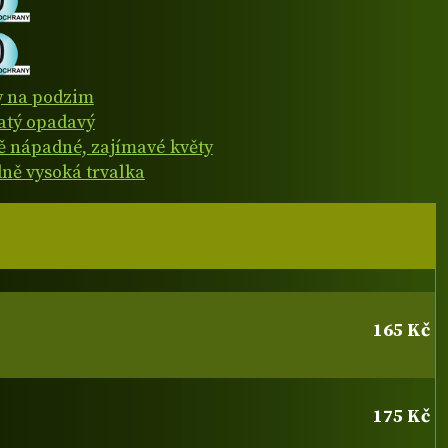
y na podzim
natý opadavý
 nápadné, zajímavé květy
dně vysoká trvalka
165 Kč
175 Kč