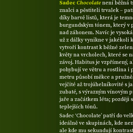
Sadec
Chocolate
není běžná t
znalci a pěstiteli trvalek – p
díky barvě listů, která je tem
burgundským tónem, který v p
nad záhonem. Navíc je vysoká
už z dálky vynikne v jakékoli 
vytvoří kontrast k běžné zele
květy na vrcholech, které se n
závoj. Habitus je vzpřímený, a
pohybují ve větru a rostlina 
metru působí měkce a pružně. 
vejčité až trojúhelníkovité s 
zubaté, s výrazným vínovým pi
jaře a začátkem léta; později 
teplejších tónů.
Sadec ‘Chocolate’ patří do ve
ideálně ve skupinách, kde ne
ale kde mu sekundují kontrast