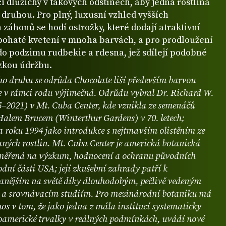
i dlužichy v takových odstínech, aby jedna rostlina
druhou. Pro plný, luxusní vzhled vyšších
 záhonů se hodí ostrožky, které dodají atraktivní
i bohaté kvetení v mnoha barvách, a pro prodloužení
do podzimu rudbekie a rdesna, jež sdílejí podobné
ízkou údržbu.
o druhu se odrůda Chocolate liší především barvou
 je v rámci rodu výjimečná. Odrůdu vybral Dr. Richard W.
5–2021) v Mt. Cuba Center, kde vznikla ze semenáčů
Halem Brucem (Winterthur Gardens) v 70. letech;
a roku 1994 jako introdukce s nejtmavším olistěním ze
aných rostlin. Mt. Cuba Center je americká botanická
aměřená na výzkum, hodnocení a ochranu původních
odní části USA; její zkušební zahrady patří k
vanějším na světě díky dlouhodobým, pečlivě vedeným
 a srovnávacím studiím. Pro mezinárodní botaniku má
os v tom, že jako jedna z mála institucí systematicky
eroamerické trvalky v reálných podmínkách, uvádí nové