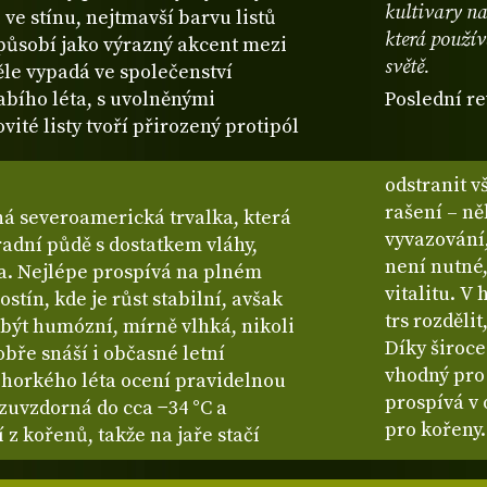
kultivary na
 ve stínu, nejtmavší barvu listů
která použív
působí jako výrazný akcent mezi
světě.
ěle vypadá ve společenství
abího léta, s uvolněnými
Poslední re
vité listy tvoří přirozený protipól
odstranit v
rašení – n
ná severoamerická trvalka, která
vyvazování,
radní půdě s dostatkem vláhy,
není nutné
ta. Nejlépe prospívá na plném
vitalitu. V
ostín, kde je růst stabilní, avšak
trs rozdělit
 být humózní, mírně vlhká, nikoli
Díky široc
bře snáší i občasné letní
vhodný pro
 horkého léta ocení pravidelnou
prospívá v 
azuvzdorná do cca −34 °C a
pro kořeny.
 z kořenů, takže na jaře stačí