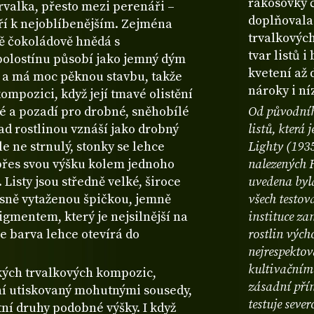
rákosovky č
rvalka, přesto mezi perenáři –
doplňovala 
atří k nejoblíbenějším. Zejména
trvalkových
ně čokoládově hnědá s
tvar listů 
olostínu působí jako jemný dým
kvetení až 
 a má moc pěknou stavbu, takže
nároky i n
kompozici, když její tmavé olistění
né a pozadí pro drobné, sněhobílé
Od původníh
ad rostlinou vznáší jako drobný
listů, která
le ne strnulý, stonky se lehce
Lighty (193
i přes svou výšku kolem jednoho
nalezených 
Listy jsou středně velké, široce
uvedena byl
jasně vytaženou špičkou, jemně
všech testov
gmentem, který je nejsilnější na
instituce z
se barva lehce otevírá do
rostlin vých
nejrespekto
kultivačním
lkých trvalkových kompozic,
zásadní přín
ní utiskovaný mohutnými sousedy,
testuje sev
ní druhy podobné výšky. I když