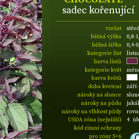
sadec kořenující
vzrůst
stře
běžná výška
0,8-
běžná šířka
0,4-
kategorie list
list
barva listů
kategorie květ
méně
barva květů
doba kvetení
září-
nároky na slunce
slun
nároky na půdu
jaká
nároky na vlhkost půdy
rovn
USDA zóna (nejnižší)
4 (d
kód zimní ochrany
pro zóny 5+6