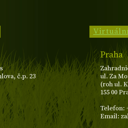
Virtuáln
Praha
s
Zahradni
ova, č.p. 23
ul. Za Mo
(roh ul. 
155 00 Pr
z
Telefon: 
Email: z