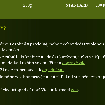
200g
STANDARD
130 
Y?
ednout osobně v prodejně, nebo nechat dodat zvolen
Slovensko.
 zabalit do krabice a odeslat kurýrem, nebo v případě
cenu dodání naším vozem. Více o
dopravě zde
.
? Zkuste informace jak
objednávat
.
ejně se rostlina právě nachází. Pokud si ji předem obje
návky listopad / únor? Více informací
zde
.