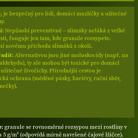
ě, je bezpečný pro lidi, domácí mazlíčky a užitečné
y.
í:
Nepůsobí preventivně – slimáky neláká z velké
sti, funguje jen tam, kde granule rozsypete.
í novému příchodu slimáků z okolí.
adit:
Alternativou jsou jiné moluskocidy (např. na
aldehydu), ty ale mohou být toxické pro domácí
 užitečné živočichy. Přírodnější cestou je
ká ochrana (měděné pásky, bariéry, ruční sběr,
mečky).
e:
granule se rovnoměrně rozsypou mezi rostliny v
a 5 g/m² (odpovídá mírně navršené čajové lžičce).