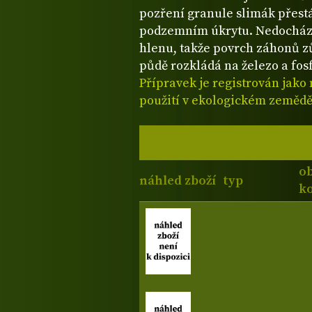
pozření granule slimák přestá
podzemním úkrytu. Nedocház
hlenu, takže povrch záhonů zůs
půdě rozkládá na železo a fosf
Přípravek je registrován jako
použití v ekologickém zeměděl
o
náhled zboží
typ
ko