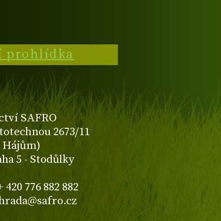
í prohlídka
ctví SAFRO
totechnou 2673/11
K Hájům)
aha 5 - Stodůlky
+ 420 776 882 882
ahrada@safro.cz