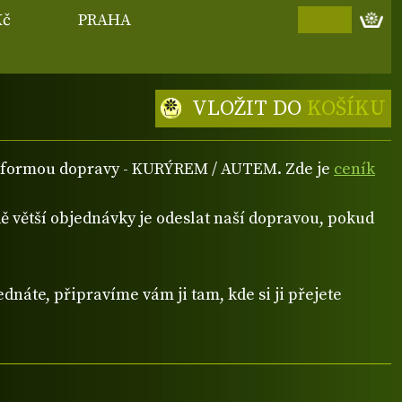
Kč
PRAHA
VLOŽIT DO
KOŠÍKU
ou formou dopravy - KURÝREM / AUTEM. Zde je
ceník
 větší objednávky je odeslat naší dopravou, pokud
dnáte, připravíme vám ji tam, kde si ji přejete