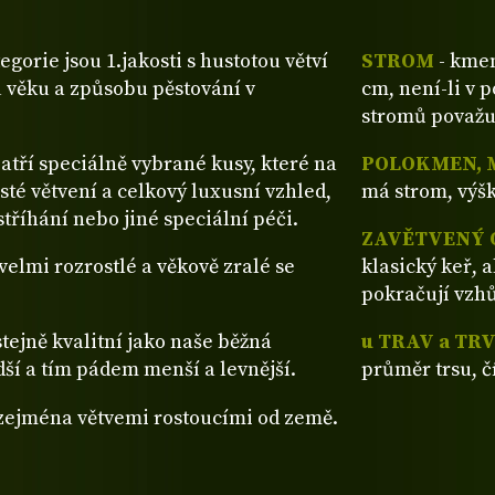
tegorie jsou 1.jakosti s hustotou větví
STROM
- kmen
 věku a způsobu pěstování v
cm, není-li v 
stromů považu
patří speciálně vybrané kusy, které na
POLOKMEN, 
sté větvení a celkový luxusní vzhled,
má strom, výšk
tříhání nebo jiné speciální péči.
ZAVĚTVENÝ 
ž velmi rozrostlé a věkově zralé se
klasický keř, 
pokračují vzh
stejně kvalitní jako naše běžná
u TRAV a TR
dší a tím pádem menší a levnější.
průměr trsu, č
 zejména větvemi rostoucími od země.