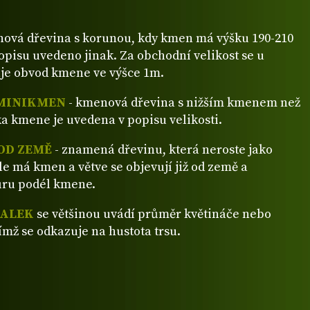
ová dřevina s korunou, kdy kmen má výšku 190-210
popisu uvedeno jinak. Za obchodní velikost se u
je obvod kmene ve výšce 1m.
MINIKMEN
- kmenová dřevina s nižším kmenem než
a kmene je uvedena v popisu velikosti.
OD ZEMĚ
- znamená dřevinu, která neroste jako
ale má kmen a větve se objevují již od země a
ůru podél kmene.
VALEK
se většinou uvádí průměr květináče nebo
ímž se odkazuje na hustota trsu.