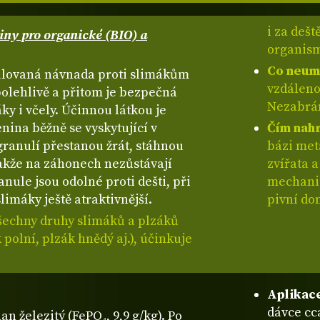
i za dešt
iny pro organické (BIO) a
organism
Co neum
ulovaná návnada proti slimákům
vzdáleno
polehlivě a přitom je bezpečná
Nezabrán
áky i včely. Účinnou látkou je
nina běžně se vyskytující v
Čím nahr
granulí přestanou žrát, stáhnou
bázi met
takže na záhonech nezůstávají
zvířata a
nule jsou odolné proti dešti, při
mechanic
limáky ještě atraktivnější.
pivní do
šechny druhy slimáků a plzáků
 polní, plzák hnědý aj.), účinkuje
Aplikac
dávce cc
 železitý (FePO₄, 9,9 g/kg). Po