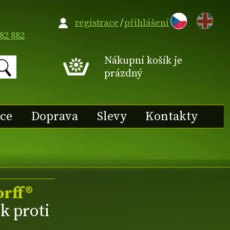
EN
registrace
/
přihlášení
82 882
Nákupní košík je
prázdný
ace
Doprava
Slevy
Kontakty
rff®
k proti