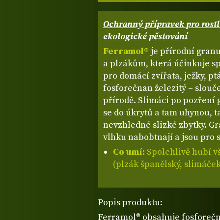
Ochranný přípravek pro rostl
ekologické pěstování
Ferramol®
je přírodní gran
a plzákům, která účinkuje s
pro domácí zvířata, ježky, pt
fosforečnan železitý – slouče
přírodě. Slimáci po pozření 
se do úkrytů a tam uhynou, 
nevzhledné slizké zbytky. Gra
vlhku nabobtnají a jsou pro s
Co umí:
Spolehlivě hubí v
(plzák španělský, slimáček
Popis produktu:
Ferramol® obsahuje fosforečnan