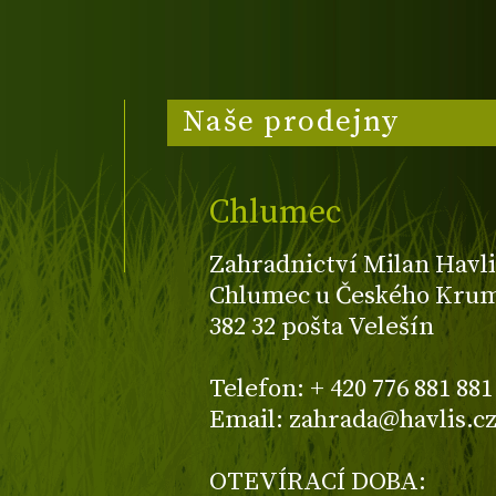
Naše prodejny
Chlumec
Zahradnictví Milan Havli
Chlumec u Českého Kruml
382 32 pošta Velešín
Telefon: + 420 776 881 881
Email: zahrada@havlis.c
OTEVÍRACÍ DOBA: