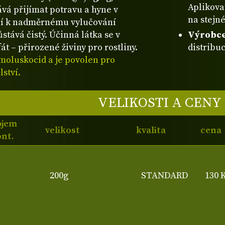
Aplikova
vá přijímat potravu a hyne v
na stejn
í k nadměrnému vylučování
tává čistý. Účinná látka se v
Výrobce 
át – přirozené živiny pro rostliny.
distribuc
 moluskocid a je povolen pro
ství.
VELIKOSTI A CENY
bjem
velikost
kvalita
cena
nt.
200g
STANDARD
130 