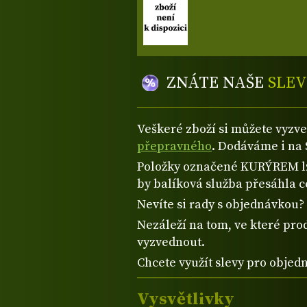
ZNÁTE NAŠE
SLEV
Veškeré zboží si můžete vyzv
přepravného
. Dodáváme i na 
Položky označené KURÝREM lze
by balíková služba přesáhla 
Nevíte si rady s objednávkou
Nezáleží na tom, ve které prod
vyzvednout.
Chcete využít slevy pro objed
Vysvětlivky