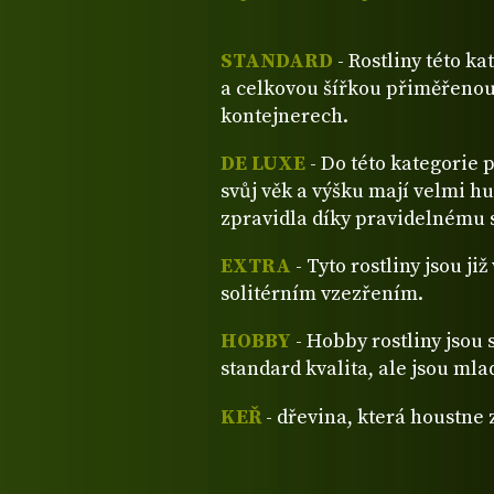
STANDARD
- Rostliny této ka
a celkovou šířkou přiměřenou
kontejnerech.
DE LUXE
- Do této kategorie 
svůj věk a výšku mají velmi hu
zpravidla díky pravidelnému s
EXTRA
- Tyto rostliny jsou ji
solitérním vzezřením.
HOBBY
- Hobby rostliny jsou 
standard kvalita, ale jsou mla
KEŘ
- dřevina, která houstne