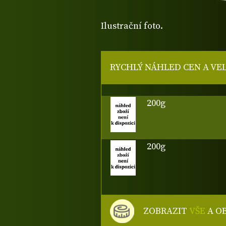
Ilustrační foto.
RYCHLÝ NÁHLED CEN A VE
200g
200g
ZOBRAZIT
VŠE
A O