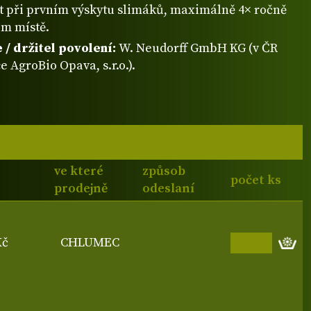
t při prvním výskytu slimáků, maximálně 4× ročně
ém místě.
/ držitel povolení:
W. Neudorff GmbH KG (v ČR
e AgroBio Opava, s.r.o.).
ve které
způsob
počet ks
prodejně
odeslaní
Kč
CHLUMEC