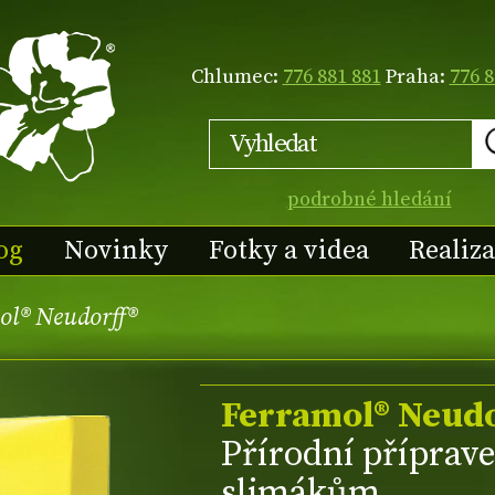
Chlumec:
776 881 881
Praha:
776 8
podrobné hledání
og
Novinky
Fotky a videa
Realiz
ol® Neudorff®
Ferramol® Neudo
Přírodní příprave
slimákům