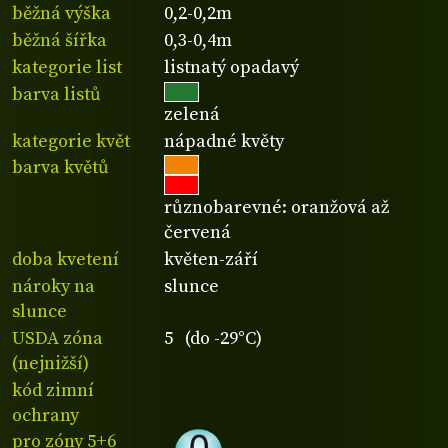
běžná výška
0,2-0,2m
běžná šířka
0,3-0,4m
kategorie list
listnatý opadavý
barva listů
zelená
kategorie květ
nápadné květy
barva květů
různobarevné: oranžová až
červená
doba kvetení
květen-září
nároky na
slunce
slunce
USDA zóna
5 (do -29°C)
(nejnižší)
kód zimní
ochrany
pro zóny 5+6