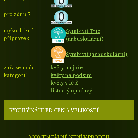
pro zónu 7
mykorhizní
Symbivit Tric
přípravek
(arbuskulární)
Symbivit (arbuskulární)
zařazena do
květy na jaře
kategorií
květy na podzim
květy v létě
listnatý opadavý
RYCHLÝ NÁHLED CEN A VELIKOSTÍ
MOMENTÁLNĚ NENÍ V PRODEJI