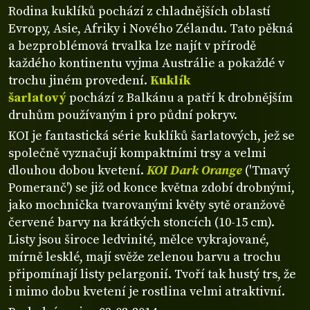
Rodina kuklíků pochází z chladnějších oblastí
Evropy, Asie, Afriky i Nového Zélandu. Tato pěkná
a bezproblémová trvalka lze najít v přírodě
každého kontinentu vyjma Austrálie a pokaždé v
trochu jiném provedení.
Kuklík
šarlatový
pochází z Balkánu a patří k drobnějším
druhům používaným i pro půdní pokryv.
KOI je fantastická série kuklíků šarlatových, jež se
společně vyznačují kompaktními trsy a velmi
dlouhou dobou kvetení.
KOI Dark Orange
('Tmavý
Pomeranč') se již od konce května zdobí drobnými,
jako mochnička tvarovanými květy sytě oranžově
červené barvy na krátkých stoncích (10-15 cm).
Listy jsou široce ledvinité, mělce vykrajované,
mírně lesklé, mají svěže zelenou barvu a trochu
připomínají listy pelargonií. Tvoří tak hustý trs, že
i mimo dobu kvetení je rostlina velmi atraktivní.