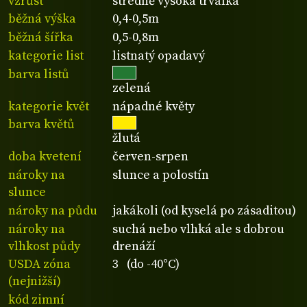
vzrůst
středně vysoká trvalka
běžná výška
0,4-0,5m
běžná šířka
0,5-0,8m
kategorie list
listnatý opadavý
barva listů
zelená
kategorie květ
nápadné květy
barva květů
žlutá
doba kvetení
červen-srpen
nároky na
slunce a polostín
slunce
nároky na půdu
jakákoli (od kyselá po zásaditou)
nároky na
suchá nebo vlhká ale s dobrou
vlhkost půdy
drenáží
USDA zóna
3 (do -40°C)
(nejnižší)
kód zimní