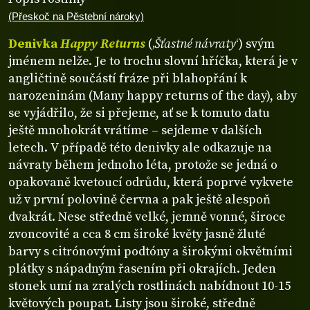
(Přeskoč na Pěstební nároky)
Denivka
Happy Returns
(‚
Šťastné návraty
‘) svým
jménem nelže. Je to trochu slovní hříčka, která je v
angličtině součástí fráze při blahopřání k
narozeninám (Many happy returns of the day), aby
se vyjádřilo, že si přejeme, ať se k tomuto datu
ještě mnohokrát vrátíme – sejdeme v dalších
letech. V případě této denivky ale odkazuje na
návraty během jednoho léta, protože se jedná o
opakovaně kvetoucí odrůdu, která poprvé vykvete
už v první polovině června a pak ještě alespoň
dvakrát. Nese středně velké, jemně vonné, široce
zvoncovité a cca 8 cm široké květy jasně žluté
barvy s citrónovými podtóny a širokými okvětními
plátky s nápadným řasením při okrajích. Jeden
stonek umí na zralých rostlinách nabídnout 10-15
květových poupat. Listy jsou široké, středně