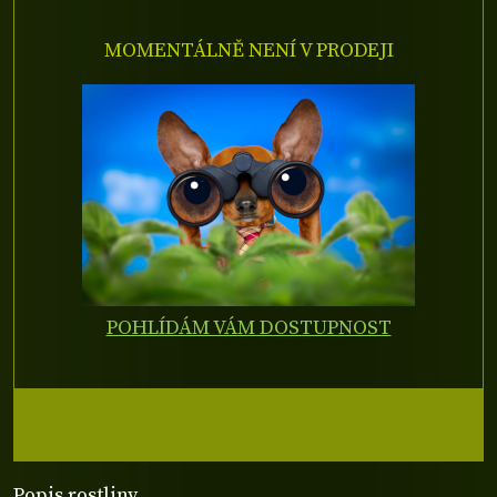
MOMENTÁLNĚ NENÍ V PRODEJI
POHLÍDÁM VÁM DOSTUPNOST
Popis rostliny