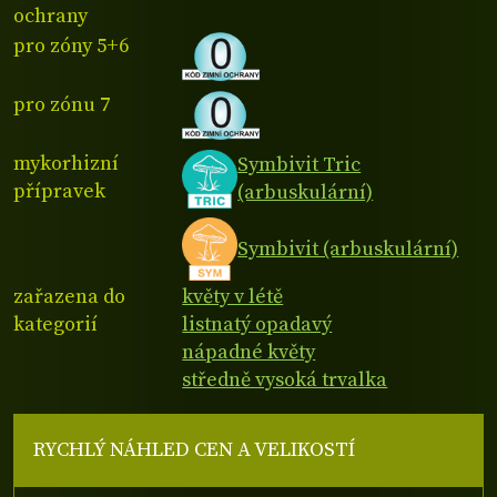
ochrany
pro zóny 5+6
pro zónu 7
mykorhizní
Symbivit Tric
přípravek
(arbuskulární)
Symbivit (arbuskulární)
zařazena do
květy v létě
kategorií
listnatý opadavý
nápadné květy
středně vysoká trvalka
RYCHLÝ NÁHLED CEN A VELIKOSTÍ