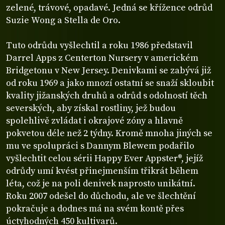
zelené, trávové, opadavé. Jedná se křížence odrůd
Suzie Wong a Stella de Oro.
Tuto odrůdu vyšlechtil a roku 1986 představil
Darrel Apps z Centerton Nursery v americkém
Bridgetonu v New Jersey. Denivkami se zabývá již
od roku 1969 a jako mnozí ostatní se snaží skloubit
kvality jižanských druhů a odrůd s odolností těch
severských, aby získal rostliny, jež budou
spolehlivě zvládat i okrajové zóny a hlavně
pokvetou déle než 2 týdny. Kromě mnoha jiných se
mu ve spolupráci s Dannym Blewem podařilo
vyšlechtit celou sérii Happy Ever Appster®, jejíž
odrůdy umí kvést přinejmenším třikrát během
léta, což je na poli denivek naprosto unikátní.
Roku 2007 odešel do důchodu, ale ve šlechtění
pokračuje a dodnes má na svém kontě přes
úctyhodných 450 kultivarů.