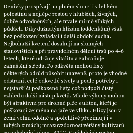
Denivky prospívají na plném slunci i v lehkém
polostínu a nejlépe rostou v hlubších, živných,
dobře odvodněných, ale trvale mírně vlhkých
půdách. Díky dužnatým hlízám (oddenkům) však
bez poškození zvládají i delší období sucha.
Nejbohatší kvetení dosahují na slunných
stanovištích a při pravidelném dělení trsů po 4–6
letech, které udržuje vitalitu a zabraňuje
zahuštění středu. Po odkvětu mohou listy
některých odrůd působit unaveně, proto je vhodné
odstranit celé odkvetlé stvoly a podle potřeby i
nejstarší či poškozené listy, což podpoří čistý
vzhled a další nástup květů. Mladé výhony mohou
být atraktivní pro drobné plže s ulitou, kteří je
poškozují zejména na jaře ve vlhku. Hlízy jsou v
zemi velmi odolné a spolehlivě přezimují i v
tuhých zimách; mrazuvzdornost většiny kultivarů
se pohybuje kolem –40 °C. V nádobách rostou