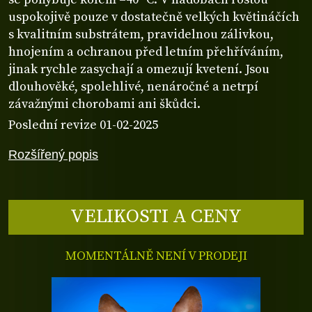
uspokojivě pouze v dostatečně velkých květináčích
s kvalitním substrátem, pravidelnou zálivkou,
hnojením a ochranou před letním přehříváním,
jinak rychle zasychají a omezují kvetení. Jsou
dlouhověké, spolehlivé, nenáročné a netrpí
závažnými chorobami ani škůdci.
Poslední revize 01-02-2025
Rozšířený popis
VELIKOSTI A CENY
MOMENTÁLNĚ NENÍ V PRODEJI