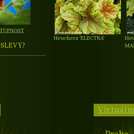
STUPNOST
Heuchera 'ELECTRA'
Heu
E
SLEVY?
MA
Virtuáln