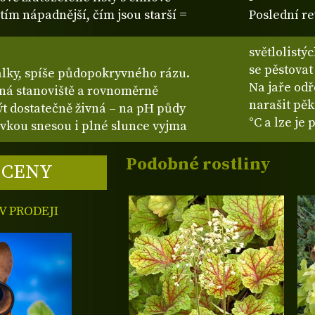
tím nápadnější, čím jsou starší =
Poslední re
světlolistý
se pěstovat
alky, spíše půdopokryvného rázu.
Na jaře odř
ěná stanoviště a rovnoměrně
narašit pěk
ýt dostatečně živná – na pH půdy
°C a lze je
ivkou snesou i plné slunce vyjma
Podobné rostliny
 CENY
 PRODEJI