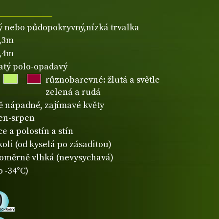
ý nebo půdopokryvný,nízká trvalka
0,3m
0,4m
natý polo-opadavý
různobarevné: žlutá a světle
zelená a rudá
 nápadné, zajímavé květy
en-srpen
e a polostín a stín
koli (od kyselá po zásaditou)
oměrně vlhká (nevysychavá)
o -34°C)