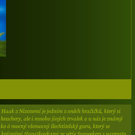
n Haak z Nizozemí je jedním z oněch hračičků, který si
n heuchery, ale i mnoho jiných trvalek a u nás je známý
ko ó mocný všemocný šlechtitelský guru, který se
 krásnými třapatkovkami ze série Sunseekers s naprosto