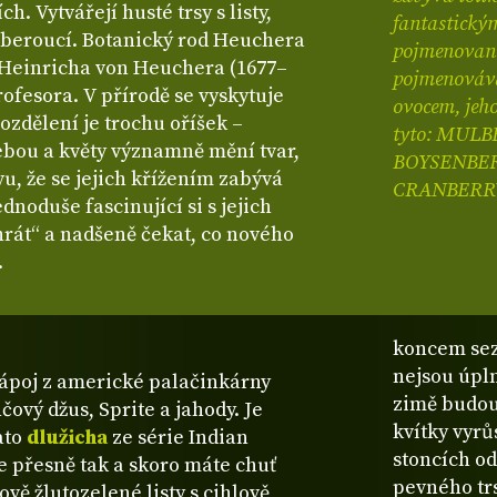
h. Vytvářejí husté trsy s listy,
fantastickými
chberoucí. Botanický rod Heuchera
pojmenované
 Heinricha von Heuchera (1677–
pojmenovává
ofesora. V přírodě se vyskytuje
ovocem, jeho
ozdělení je trochu oříšek –
tyto: MUL
sebou a květy významně mění tvar,
BOYSENBER
vu, že se jejich křížením zabývá
CRANBERRY
ednoduše fascinující si s jejich
át“ a nadšeně čekat, co nového
.
koncem sezó
nejsou úpln
 nápoj z americké palačinkárny
zimě budou
ový džus, Sprite a jahody. Je
kvítky vyrů
ato
dlužicha
ze série Indian
stoncích od
e přesně tak a skoro máte chuť
pevného tr
vě žlutozelené listy s cihlově