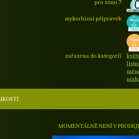
pro zónu 7
mykorhizní přípravek
zařazena do kategorií
květy
list
méně
nízk
LIKOSTÍ
MOMENTÁLNĚ NENÍ V PRODEJ