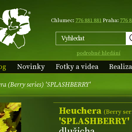
Chlumec:
776 881 881
Praha:
776 8
podrobné hledání
og
Novinky
Fotky a videa
Realiz
ra (Berry series) 'SPLASHBERRY'
Heuchera
(Berry ser
'SPLASHBERRY'
dlužicha