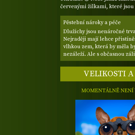
červenými žilkami, které jsou 
Pěstební nároky a péče
Dlužichy jsou nenáročné trv
Nejraději mají lehce přistín
vlhkou zem, která by měla b
nezáleží. Ale s občasnou zál
VELIKOSTI A
MOMENTÁLNĚ NENÍ V