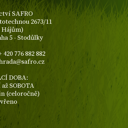
ctví SAFRO
totechnou 2673/11
K Hájům)
aha 5 - Stodůlky
+ 420 776 882 882
ahrada@safro.cz
CÍ DOBA:
 až SOBOTA
din (celoročně)
avřeno