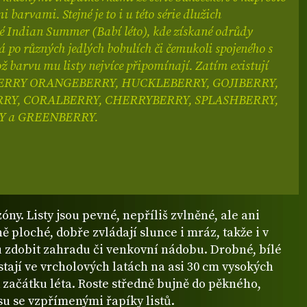
 barvami. Stejné je to i u této série dlužich
 Indian Summer (Babí léto), kde získané odrůdy
 po různých jedlých bobulích či čemukoli spojeného s
ž barvu mu listy nejvíce připomínají. Zatím existují
BERRY ORANGEBERRY, HUCKLEBERRY, GOJIBERRY,
RY, CORALBERRY, CHERRYBERRY, SPLASHBERRY,
 a GREENBERRY.
ny. Listy jsou pevné, nepříliš zvlněné, ale ani
ě ploché, dobře zvládají slunce i mráz, takže i v
 zdobit zahradu či venkovní nádobu. Drobné, bílé
stají ve vrcholových latách na asi 30 cm vysokých
 začátku léta. Roste středně bujně do pěkného,
su se vzpřímenými řapíky listů.