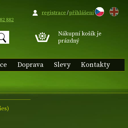
EN
registrace
/
přihlášení
82 882
Nákupní košík je
prázdný
ace
Doprava
Slevy
Kontakty
ies)