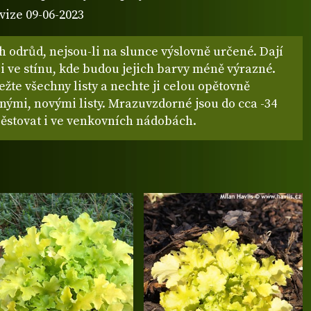
vize 09-06-2023
ch odrůd, nejsou-li na slunce výslovně určené. Dají
 i ve stínu, kde budou jejich barvy méně výrazné.
ežte všechny listy a nechte ji celou opětovně
nými, novými listy. Mrazuvzdorné jsou do cca -34
 pěstovat i ve venkovních nádobách.