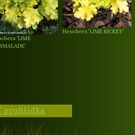
Heuchera 'LIME RICKEY'
chera 'LIME
RMALADE'
í prohlídka