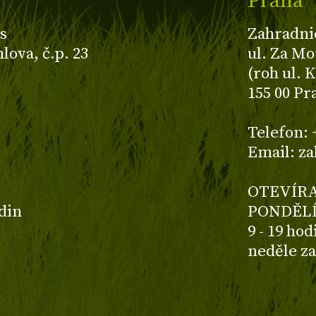
Praha
s
Zahradni
ova, č.p. 23
ul. Za Mo
(roh ul. 
155 00 Pr
z
Telefon: 
Email: z
OTEVÍRA
odin
PONDĚLÍ
9 - 19 ho
neděle z