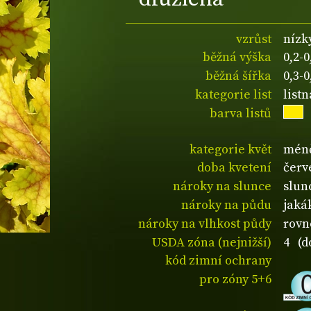
vzrůst
nízk
běžná výška
0,2-
běžná šířka
0,3-
kategorie list
list
barva listů
kategorie květ
méně
doba kvetení
červ
nároky na slunce
slunc
nároky na půdu
jaká
nároky na vlhkost půdy
rovn
USDA zóna (nejnižší)
4 (d
kód zimní ochrany
pro zóny 5+6