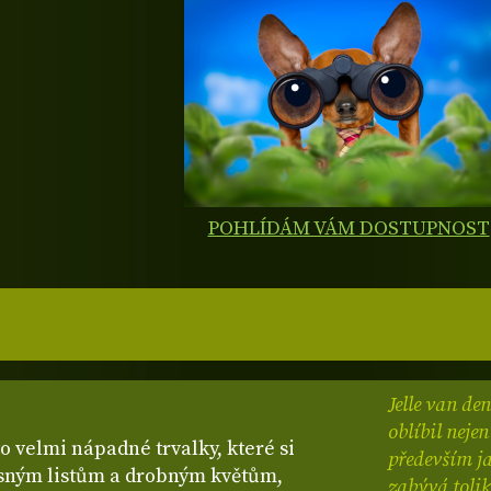
POHLÍDÁM VÁM DOSTUPNOST
Jelle van de
oblíbil neje
o velmi nápadné trvalky, které si
především ja
ásným listům a drobným květům,
zabývá tolik