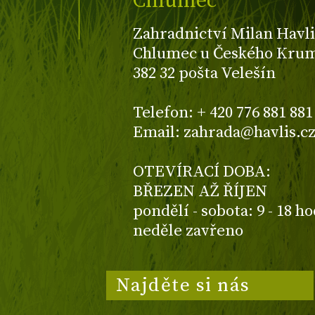
Chlumec
Zahradnictví Milan Havli
Chlumec u Českého Kruml
382 32 pošta Velešín
Telefon: + 420 776 881 881
Email: zahrada@havlis.c
OTEVÍRACÍ DOBA:
BŘEZEN AŽ ŘÍJEN
pondělí - sobota: 9 - 18 h
neděle zavřeno
Najděte si nás