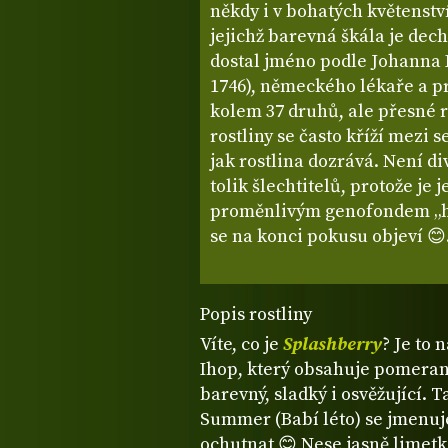
někdy i v bohatých květenstvíc
jejichž barevná škála je de
dostal jméno podle Johanna
1746), německého lékaře a pr
kolem 37 druhů, ale přesné r
rostliny se často kříží mezi 
jak rostlina dozrává. Není di
tolik šlechtitelů, protože je j
proměnlivým genofondem „hr
se na konci pokusu objeví 😊
Popis rostliny
Víte, co je
Splashberry
? Je to
Ihop, který obsahuje pomeranč
barevný, sladký i osvěžující. T
Summer (Babí léto) se jmenuj
ochutnat 😊 Nese jasně limetko