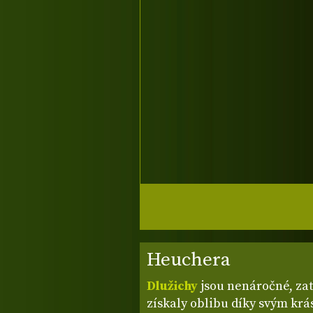
Heuchera
Dlužichy
jsou nenáročné, zat
získaly oblibu díky svým kr