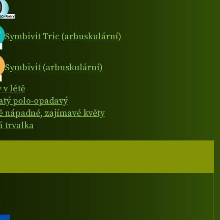
Symbivit Tric (arbuskulární)
Symbivit (arbuskulární)
 v létě
natý polo-opadavý
 nápadné, zajímavé květy
á trvalka
I