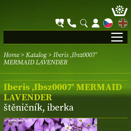
EN
Home
>
Katalog
> Iberis ‚Ibsz0007‘
MERMAID LAVENDER
Iberis ‚Ibsz0007‘ MERMAID
LAVENDER
štěničník, iberka