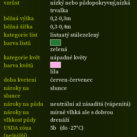
vzrůst
nízký nebo půdopokryvný,nízká
trvalka
běžná výška
0,2-0,3m
běžná šířka
0,3-0,4m
kategorie list
listnatý stálezelený
barva listů
zelená
kategorie květ
nápadné květy
barva květů
lila
doba kvetení
červen-červenec
nároky na
slunce
slunce
nároky na půdu
neutrální až zásaditá (vápenitá)
nároky na
mírně vlhká ale s dobrou
vlhkost půdy
drenáží
USDA zóna
5b (do -27°C)
(nejnižší)