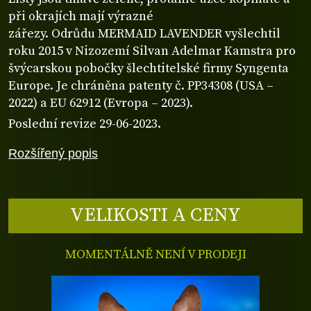
při okrajích mají výrazné
zářezy. Odrůdu MERMAID LAVENDER vyšlechtil
roku 2015 v Nizozemí Silvan Adelmar Kamstra pro
švýcarskou pobočky šlechtitelské firmy Syngenta
Europe. Je chráněna patenty č. PP34308 (USA –
2022) a EU 62912 (Evropa – 2023).
Poslední revize 29-06-2023.
Rozšířený popis
VELIKOSTI A CENY
MOMENTÁLNĚ NENÍ V PRODEJI