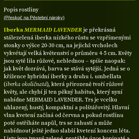
Popis rostliny
(Přeskoč na Pěstební nároky)
Iberka
MERMAID LAVENDER
je překrásná
stálezelená iberka nízkého růstu se vzpřímenými
stonky o výšce 20-30 cm, na jejichž vrcholech
vykvétají velká květenství o průměru 4-5 cm. Květy
jsou sytě lila růžové, neblednou – spíše naopak:
jak květ dozrává, barva se stává sytější. Jedná se o
křížence hybridní iberky a druhu i. umbellata
(
iberka okoličnatá
), která přirozeně tvoří růžové
květy, ale chybí jí ten pěkný habitus, který nyní
nabídne MERMAID LAVENDER. Trs je vcelku
uhlazený, hustý, kompaktní a polštářovitý. Hlavní
vlna kvetení začíná od června a pokud rostlinu
poté ostříháte napůl, trs se zahustí a může
nabídnout ještě jedno slabší kvetení koncem léta.
Listy jsou tmavě zelené, protáhle úzce kopinaté a