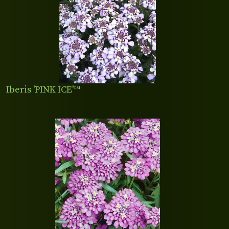
Iberis 'PINK ICE'™