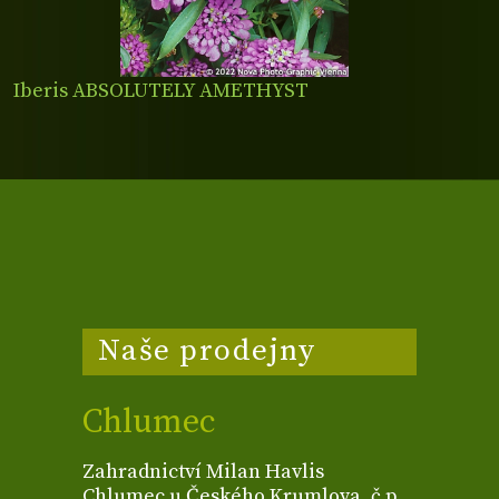
Iberis ABSOLUTELY AMETHYST
Naše prodejny
Chlumec
Zahradnictví Milan Havlis
Chlumec u Českého Krumlova, č.p.