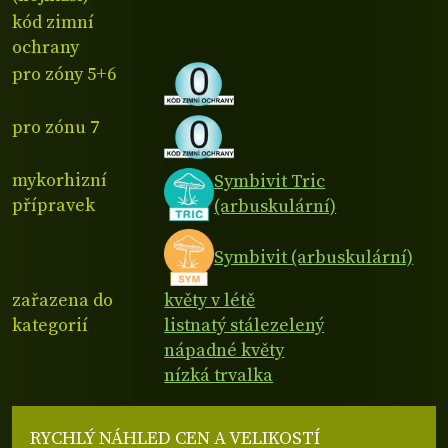
kód zimní
ochrany
pro zóny 5+6
pro zónu 7
mykorhizní
Symbivit Tric
přípravek
(arbuskulární)
Symbivit (arbuskulární)
zařazena do
květy v létě
kategorií
listnatý stálezelený
nápadné květy
nízká trvalka
RYCHLÝ NÁHLED CEN A VELIKOSTÍ