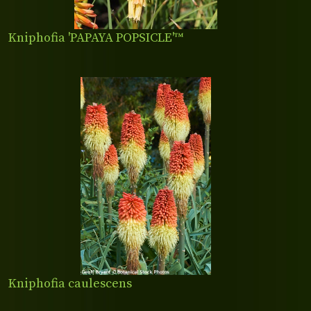
Kniphofia 'PAPAYA POPSICLE'™
Kniphofia caulescens