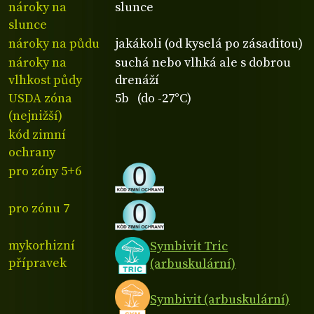
nároky na
slunce
slunce
nároky na půdu
jakákoli (od kyselá po zásaditou)
nároky na
suchá nebo vlhká ale s dobrou
vlhkost půdy
drenáží
USDA zóna
5b (do -27°C)
(nejnižší)
kód zimní
ochrany
pro zóny 5+6
pro zónu 7
mykorhizní
Symbivit Tric
přípravek
(arbuskulární)
Symbivit (arbuskulární)