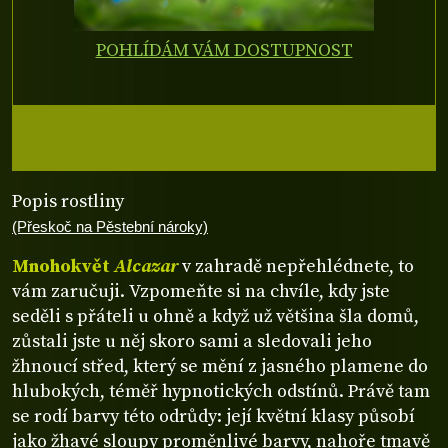
POHLÍDÁM VÁM DOSTUPNOST
Popis rostliny
(Přeskoč na Pěstební nároky)
Mnohokvět
Alcazar
v zahradě nepřehlédnete, to
vám zaručuji. Vzpomeňte si na chvíle, kdy jste
seděli s přáteli u ohně a když už většina šla domů,
zůstali jste u něj skoro sami a sledovali jeho
žhnoucí střed, který se mění z jasného plamene do
hlubokých, téměř hypnotických odstínů. Právě tam
se rodí barvy této odrůdy: její květní klasy působí
jako žhavé sloupy proměnlivé barvy, nahoře tmavě