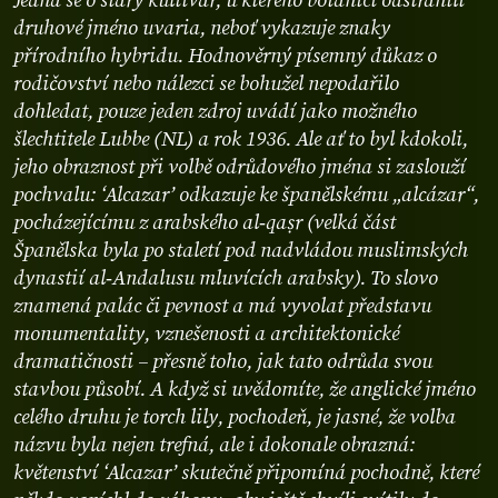
Jedná se o starý kultivar, u kterého botanici odstranili
druhové jméno uvaria, neboť vykazuje znaky
přírodního hybridu. Hodnověrný písemný důkaz o
rodičovství nebo nálezci se bohužel nepodařilo
dohledat, pouze jeden zdroj uvádí jako možného
šlechtitele Lubbe (NL) a rok 1936. Ale ať to byl kdokoli,
jeho obraznost při volbě odrůdového jména si zaslouží
pochvalu: ‘Alcazar’ odkazuje ke španělskému „alcázar“,
pocházejícímu z arabského al‑qaṣr (velká část
Španělska byla po staletí pod nadvládou muslimských
dynastií al‑Andalusu mluvících arabsky). To slovo
znamená palác či pevnost a má vyvolat představu
monumentality, vznešenosti a architektonické
dramatičnosti – přesně toho, jak tato odrůda svou
stavbou působí. A když si uvědomíte, že anglické jméno
celého druhu je torch lily, pochodeň, je jasné, že volba
názvu byla nejen trefná, ale i dokonale obrazná:
květenství ‘Alcazar’ skutečně připomíná pochodně, které