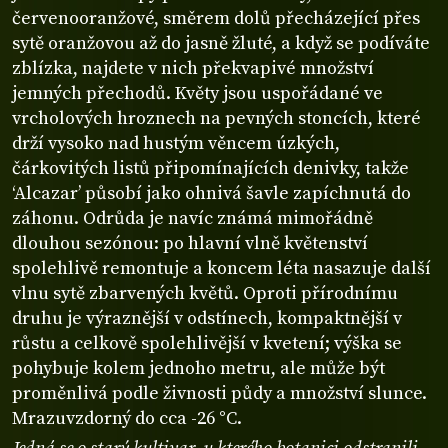
červenooranžové, směrem dolů přecházející přes
sytě oranžovou až do jasně žluté, a když se podíváte
zblízka, najdete v nich překvapivé množství
jemných přechodů. Květy jsou uspořádané ve
vrcholových hroznech na pevných stoncích, které
drží vysoko nad hustým věncem úzkých,
čárkovitých listů připomínajících denivky, takže
‘Alcazar’ působí jako ohnivá šavle zapíchnutá do
záhonu. Odrůda je navíc známá mimořádně
dlouhou sezónou: po hlavní vlně květenství
spolehlivě remontuje a koncem léta nasazuje další
vlnu sytě zbarvených květů. Oproti přírodnímu
druhu je výraznější v odstínech, kompaktnější v
růstu a celkově spolehlivější v kvetení; výška se
pohybuje kolem jednoho metru, ale může být
proměnlivá podle živnosti půdy a množství slunce.
Mrazuvzdorný do cca -26 °C.