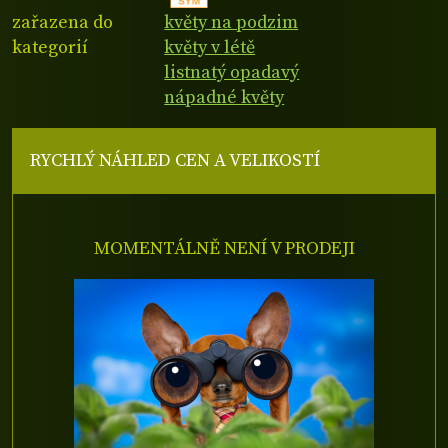
zařazena do
květy na podzim
kategorií
květy v létě
listnatý opadavý
nápadné květy
RYCHLÝ NÁHLED CEN A VELIKOSTÍ
MOMENTÁLNĚ NENÍ V PRODEJI