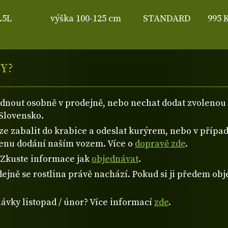
.5L
výška 100-125 cm
STANDARD
995 
Y?
ednout osobně v prodejně, nebo nechat dodat zvolen
Slovensko.
 zabalit do krabice a odeslat kurýrem, nebo v případě
cenu dodání naším vozem. Více o
dopravě zde
.
? Zkuste informace jak
objednávat
.
ejně se rostlina právě nachází. Pokud si ji předem obje
návky listopad / únor? Více informací
zde
.