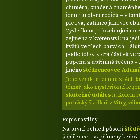
chiméra, značená znamén
identitu obou rodičů – v tomt
pletiva, zatímco janovec oba
Výsledkem je fascinující moz
zejména v květenství: na jedi
květů ve třech barvách – žlu
podle toho, která část větve
pupenu a upřímně řečeno – h
jméno
štědřencovec Adam
Jeho vznik je jednou z těch 
téměř jako mysteriózní lege
skutečné události
. Kolem r
pařížský školkař z Vitry, všim
Popis rostliny
Na první pohled působí
štěd
štědřenec – vzpřímený keř až