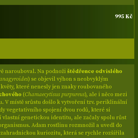
995 Kč
vě narouboval. Na podnoži
štědřence odvislého
anagyroides
) se objevil výhon s neobvyklým
 květy, které nenesly jen znaky roubovaného
achového
(
Chamaecytisus purpureus
), ale i něco mezi
. V místě srůstu došlo k vytvoření tzv. periklinální
dy vegetativního spojení dvou rodů, které si
 vlastní genetickou identitu, ale začaly spolu růst
 organismus. Adam rostlinu rozmnožil a uvedl do
zahradnickou kuriozitu, která se rychle rozšířila