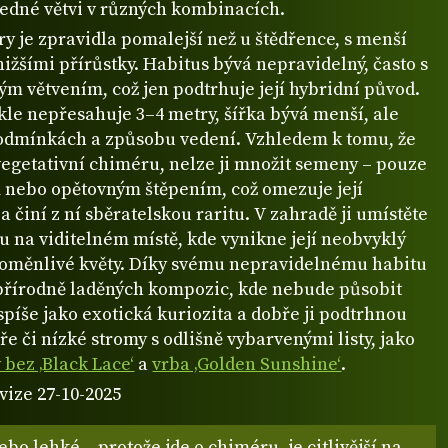
jedné větvi v různých kombinacích.
y je zpravidla pomalejší než u štědřence, s menší
 nižšími přírůstky. Habitus bývá nepravidelný, často s
m větvením, což jen podtrhuje její hybridní původ.
le nepřesahuje 3–4 metry, šířka bývá menší, ale
podmínkách a způsobu vedení. Vzhledem k tomu, že
vegetativní chiméru, nelze ji množit semeny – pouze
 nebo opětovným štěpením, což omezuje její
a činí z ní sběratelskou raritu. V zahradě ji umístěte
ru na viditelném místě, kde vynikne její neobvyklý
roměnlivé květy. Díky svému nepravidelnému habitu
 přírodně laděných kompozic, kde nebude působit
 spíše jako exotická kuriozita a dobře ji podtrhnou
e či nízké stromy s odlišně vybarvenými listy, jako
 bez ‚Black Lace‘
a
vrba ‚Golden Sunshine‘
.
vize 27-10-2025
bo lehké – protože jde o chiméru, je citlivější na