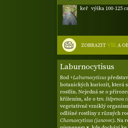
keř
výška 100-125 
ZOBRAZIT
VŠE
A O
Laburnocytisus
Rod
+Laburnocytisus
představ
botanických kuriozit, která 
rostlin. Nejedná se o přiroz
křížením, ale o tzv.
štěpenou 
vegetativně vzniklý organism
odlišné rostliny z různých r
Chamaecytisus (janovec)
. Na 
písmenem
x
, kde dochází ke