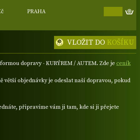
Kč
PRAHA
VLOŽIT DO
KOŠÍKU
ou formou dopravy - KURÝREM / AUTEM. Zde je
ceník
 větší objednávky je odeslat naší dopravou, pokud
dnáte, připravíme vám ji tam, kde si ji přejete