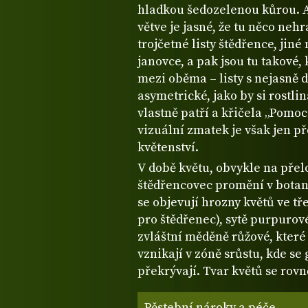
hladkou šedozelenou kůrou. A
větve je jasné, že tu něco neh
trojčetné listy štědřence, jiné
janovce, a pak jsou tu takové
mezi oběma – listy s nejasně
asymetrické, jako by si rostli
vlastně patří a křičela „Pomoc
vizuální zmatek je však jen p
květenství.
V době květu, obvykle na přel
štědřencovec promění v botani
se objevují hrozny květů ve tř
pro štědřenec), sytě purpurové
zvláštní měděně růžové, které
vznikají v zóně srůstu, kde se
překrývají. Tvar květů se rovně
Pěstební nároky a péče