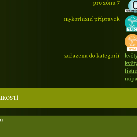
pro zónu 7
mykorhizní přípravek
zařazena do kategorií
květ
květy
list
nápa
LIKOSTÍ
cm