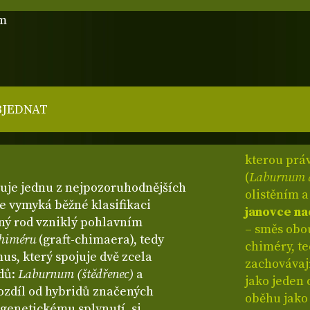
cm
BJEDNAT
kterou prá
(
Laburnum 
uje jednu z nejpozoruhodnějších
olistěním a
se vymyká běžné klasifikaci
janovce n
ený rod vzniklý pohlavním
– směs obou
chiméru
(graft-chimaera), tedy
chiméry, te
us, který spojuje dvě zcela
zachovávají
odů:
Laburnum (štědřenec)
a
jako jeden
rozdíl od hybridů značených
oběhu jako 
 genetickému splynutí, si