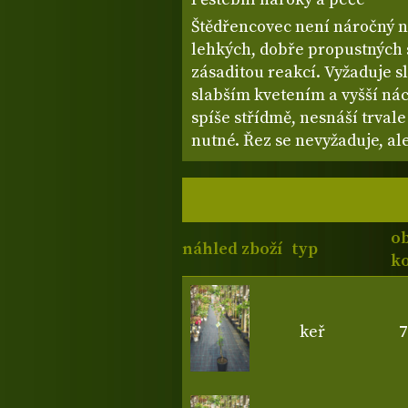
Štědřencovec není náročný n
lehkých, dobře propustných 
zásaditou reakcí. Vyžaduje sl
slabším kvetením a vyšší ná
spíše střídmě, nesnáší trva
nutné. Řez se nevyžaduje, al
o
náhled zboží
typ
ko
keř
7