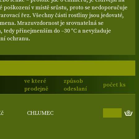
 poškození v místě srůstu, proto se nedoporučuje
varovací řez. Všechny části rostliny jsou jedovaté,
mena. Mrazuvzdornost je srovnatelná se
, tedy přinejmenším do –30 °C a nevyžaduje
ní ochranu.
ve které
způsob
počet ks
prodejně
odeslaní
Kč
CHLUMEC