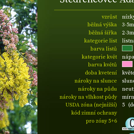
vzrůst
nízk
běžná výška
3-5m
běžná šířka
2-3m
kategorie list
list
barva listů
kategorie květ
nápa
barva květů
doba kvetení
květ
nároky na slunce
slun
nároky na půdu
neut
nároky na vlhkost půdy
mírn
USDA zóna (nejnižší)
5 (d
kód zimní ochrany
pro zóny 5+6