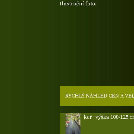
Ilustrační foto.
RYCHLÝ NÁHLED CEN A VE
keř
výška 100-125 