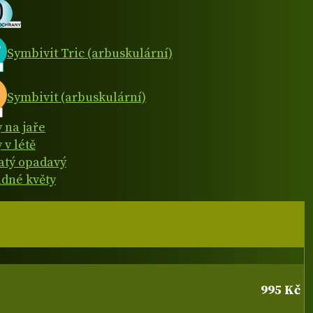
Symbivit Tric (arbuskulární)
Symbivit (arbuskulární)
y na jaře
 v létě
natý opadavý
dné květy
995 Kč