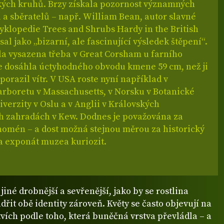
kých kruhů. Brzy získala pozornost významných
 a sběratelů – např. William Bean, autor slavné
yklopedie Trees and Shrubs Hardy in the British
psal jako „bizarní, ale fascinující výsledek štěpení“.
la vysazena třeba v Great Corsham u farního
de dosáhla úctyhodného obvodu kmene 59 cm, než ji
 porazil vítr. V USA roste nyní například v
arboretu v Massachusetts, v Norsku v Botanické
verzity v Oslu a v Anglii v Královských
h zahradách v Kew. Dodnes je považována za
nomén – a dost možná stejnou měrou za historický
za exponát muzea kuriozit.
 jiné drobnější a sevřenější, jako by se rostlina
ádřit obě identity zároveň. Květy se často objevují na
vích podle toho, která buněčná vrstva převládla – a