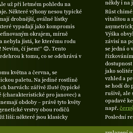
někdy i na 
le už při letmém pohledu na
raje. Některé výhony nesou typické
Růst chimér
 mají drobnější, oválné lístky
vitalitou a
, které vypadají jako kompromis
asymetrický
 definovaným okrajem, mírně
Výška obvyk
na nebyla jistá, ke kterému rodu
závisí na 
! Nevím, čí jsem!“ 😊. Tento
se jedná o 
ředehrou k tomu, co se odehrává v
řízkováním
dostupnost 
jako solité
omu května a června, se
vzhled a p
ckou paletu. Na jediné rostlině
se hodí do
ech barvách: zářivě žluté (typické
rušivě, ale
 (charakteristické pro janovec) a
opadavé keř
 nemají obdoby – právě tyto květy
např.
černý
 genetické vrstvy obou rodičů
ž liší: některé jsou klasicky
Poslední re
zmlazení ne