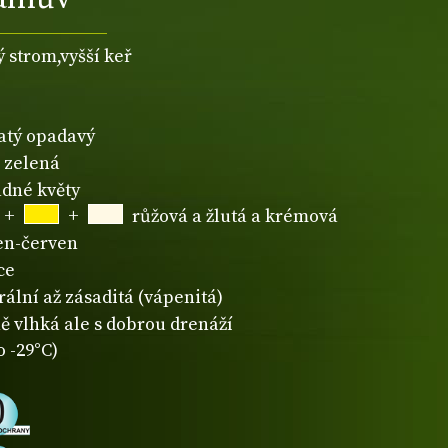
ý strom,vyšší keř
natý opadavý
zelená
dné květy
+
+
růžová a žlutá a krémová
en-červen
ce
rální až zásaditá (vápenitá)
ě vlhká ale s dobrou drenáží
o -29°C)