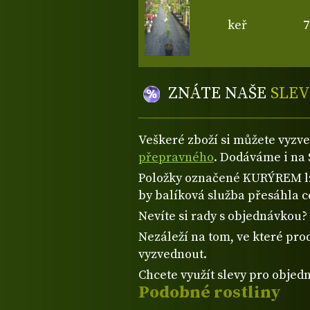
keř
7
ZNÁTE NAŠE
SLEV
Veškeré zboží si můžete vyzv
přepravného
. Dodáváme i na 
Položky označené KURÝREM lze
by balíková služba přesáhla 
Nevíte si rady s objednávkou
Nezáleží na tom, ve které prod
vyzvednout.
Chcete využít slevy pro objed
Podobné rostliny