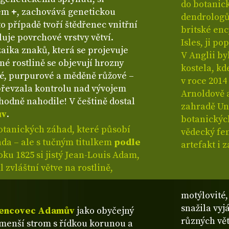
do botanic
kem
+
, zachovává genetickou
dendrologů
o případě tvoří štědřenec vnitřní
britské enc
luje povrchové vrstvy větví.
Isles, ji po
aika znaků, která se projevuje
V Anglii by
né rostlině se objevují hrozny
kostela, k
té, purpurové a měděně růžové –
v roce 2014
 převzala kontrolu nad vývojem
Arnoldově 
odně nahodile! V češtině dostal
zahradě Uni
ův
.
botanickýc
botanických záhad, které působí
vědecký fe
nda – ale s tučným titulkem
podle
artefakt i 
oku 1825 si jistý Jean-Louis Adam,
l zvláštní větve na rostlině,
motýlovité,
snažila vyj
řencovec Adamův
jako obyčejný
různých vět
 menší strom s řídkou korunou a