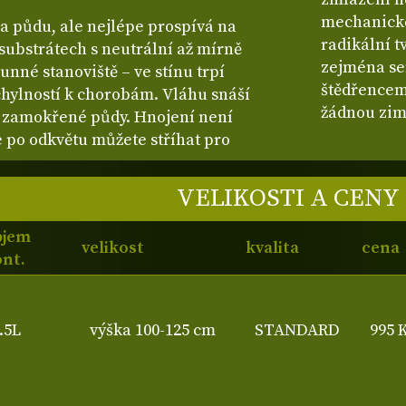
mechanické
a půdu, ale nejlépe prospívá na
radikální t
substrátech s neutrální až mírně
zejména se
unné stanoviště – ve stínu trpí
štědřencem
chylností k chorobám. Vláhu snáší
žádnou zim
le zamokřené půdy. Hnojení není
e po odkvětu můžete stříhat pro
VELIKOSTI A CENY
bjem
velikost
kvalita
cena
nt.
.5L
výška 100-125 cm
STANDARD
995 