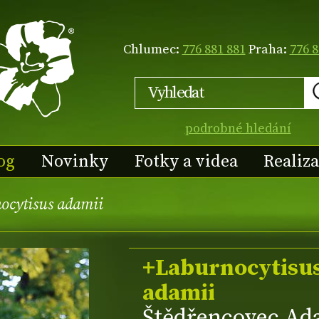
Chlumec:
776 881 881
Praha:
776 8
podrobné hledání
og
Novinky
Fotky a videa
Realiz
ocytisus adamii
+Laburnocytisu
adamii
Štědřencovec A