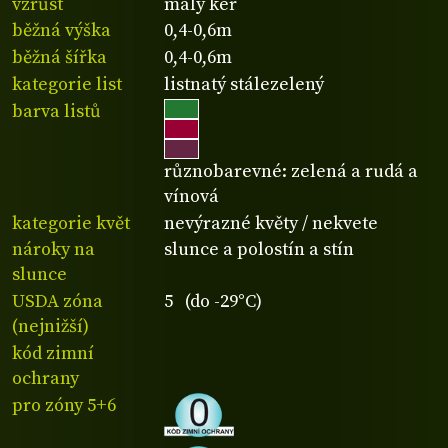
vzrůst
malý keř
běžná výška
0,4-0,6m
běžná šířka
0,4-0,6m
kategorie list
listnatý stálezelený
barva listů
různobarevné: zelená a rudá a
vínová
kategorie květ
nevýrazné květy / nekvete
nároky na
slunce a polostín a stín
slunce
USDA zóna
5 (do -29°C)
(nejnižší)
kód zimní
ochrany
pro zóny 5+6