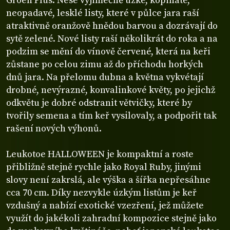
Groen Plus. Nese výjimečně úzké, kopinaté,
neopadavé, lesklé listy, které v půlce jara raší
atraktivně oranžově hnědou barvou a dozrávají do
sytě zelené. Nové listy raší několikrát do roka a na
podzim se mění do vínově červené, která na keři
zůstane po celou zimu až do příchodu horkých
dnů jara. Na přelomu dubna a května vykvétají
drobné, nevýrazné, konvalinkové květy, po jejichž
odkvětu je dobré odstranit větvičky, které by
tvořily semena a tím keř vysilovaly, a podpořit tak
rašení nových výhonů.
Leukotoe HALLOWEEN je kompaktní a roste
přibližně stejně rychle jako Royal Ruby, jinými
slovy není zakrslá, ale výška a šířka nepřesáhne
cca 70 cm. Díky nezvykle úzkým listům je keř
vzdušný a nabízí exotické vzezření, jež můžete
využít do jakékoli zahradní kompozice stejně jako