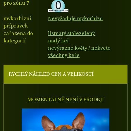
pro zónu 7
mykorhizní
Nevyžaduje mykorhizu
přípravek
zařazena do
listnatý stálezelený
kategorií
malý keř
nevýrazné květy / nekvete
všechny keře
RYCHLÝ NÁHLED CEN A VELIKOSTÍ
MOMENTÁLNĚ NENÍ V PRODEJI