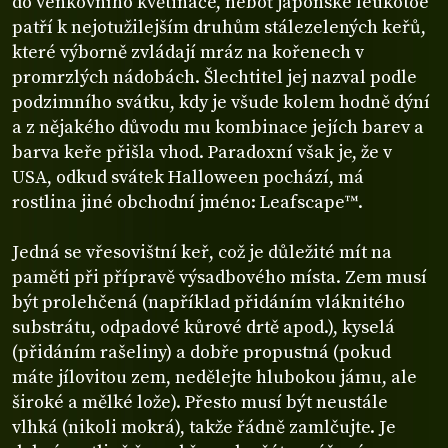
do venkovního květináče, neboť japonské leukotoe
patří k nejotužilejším druhům stálezelených keřů,
které výborně zvládají mráz na kořenech v
promrzlých nádobách. Šlechtitel jej nazval podle
podzimního svátku, kdy je všude kolem hodně dýní
a z nějakého důvodu mu kombinace jejích barev a
barva keře přišla vhod. Paradoxní však je, že v
USA, odkud svátek Halloween pochází, má
rostlina jiné obchodní jméno: Leafscape™.
Jedná se vřesovištní keř, což je důležité mít na
paměti při přípravě výsadbového místa. Zem musí
být prolehčená (například přidáním vláknitého
substrátu, odpadové kůrové drtě apod.), kyselá
(přidáním rašeliny) a dobře propustná (pokud
máte jílovitou zem, nedělejte hlubokou jámu, ale
široké a mělké lože). Přesto musí být neustále
vlhká (nikoli mokrá), takže řádně zamlčujte. Je