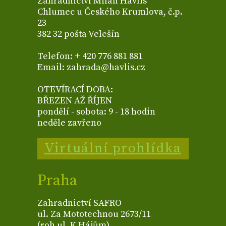
Zahradnictví Milan Havlis
Chlumec u Českého Krumlova, č.p.
23
382 32 pošta Velešín
Telefon: + 420 776 881 881
Email: zahrada@havlis.cz
OTEVÍRACÍ DOBA:
BŘEZEN AŽ ŘÍJEN
pondělí - sobota: 9 - 18 hodin
neděle zavřeno
Virtuální prohlídka
Praha
Zahradnictví SAFRO
ul. Za Mototechnou 2673/11
(roh ul. K Hájům)