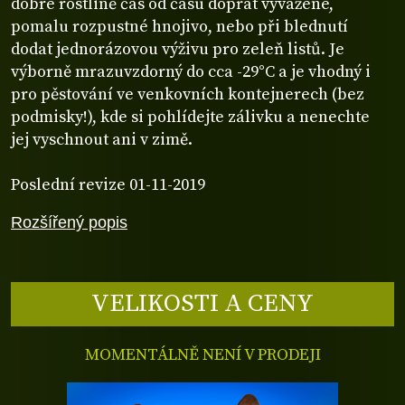
dobré rostlině čas od času dopřát vyvážené,
pomalu rozpustné hnojivo, nebo při blednutí
dodat jednorázovou výživu pro zeleň listů. Je
výborně mrazuvzdorný do cca -29°C a je vhodný i
pro pěstování ve venkovních kontejnerech (bez
podmisky!), kde si pohlídejte zálivku a nenechte
jej vyschnout ani v zimě.
Poslední revize 01-11-2019
Rozšířený popis
VELIKOSTI A CENY
MOMENTÁLNĚ NENÍ V PRODEJI