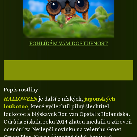
POHLÍDÁM VÁM DOSTUPNOST
Popis rostliny
HALLOWEEN
je další z nízkých,
japonských
leukotoe
, které vyšlechtil pilný šlechtitel
leukotoe a blýskavek Ron van Opstal z Holandska.
Odrůda získala roku 2014 Zlatou medaili a zároveň
ocenění za Nejlepší novinku na veletrhu Groet