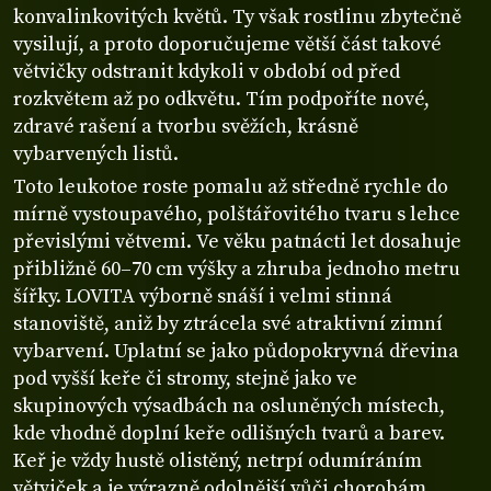
konvalinkovitých květů. Ty však rostlinu zbytečně
vysilují, a proto doporučujeme větší část takové
větvičky odstranit kdykoli v období od před
rozkvětem až po odkvětu. Tím podpoříte nové,
zdravé rašení a tvorbu svěžích, krásně
vybarvených listů.
Toto leukotoe roste pomalu až středně rychle do
mírně vystoupavého, polštářovitého tvaru s lehce
převislými větvemi. Ve věku patnácti let dosahuje
přibližně 60–70 cm výšky a zhruba jednoho metru
šířky. LOVITA výborně snáší i velmi stinná
stanoviště, aniž by ztrácela své atraktivní zimní
vybarvení. Uplatní se jako půdopokryvná dřevina
pod vyšší keře či stromy, stejně jako ve
skupinových výsadbách na osluněných místech,
kde vhodně doplní keře odlišných tvarů a barev.
Keř je vždy hustě olistěný, netrpí odumíráním
větviček a je výrazně odolnější vůči chorobám