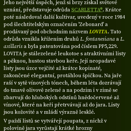
Jeho největší úspěch, jenž si brzy získal světové
uznání, představuje odrůda
SCARLETTA®
. Krátce
poté následoval další kultivar, uvedený v roce 1984
pod šlechtitelským označením 'Zebonard' a
prodávaný pod obchodním názvem
LOVITA
. Tato
odrůda vznikla křížením druhů
L. fontanesiana
a
L.
axillaris
a byla patentována pod číslem PP5,229.
LOVITA je stálezelené leukotoe s atraktivními listy
a pěknou, hustou stavbou keře. Její neopadavé
listy jsou úzce vejčité až krátce kopinaté,
zakončené elegantní, protáhlou špičkou. Na jaře
raší v sytě vínových tónech, během léta dozrávají
do tmavě olivově zelené a na podzim i v zimě se
zbarvují do hlubokých odstínů hnědočervené až
vínové, které na keři přetrvávají až do jara. Listy
jsou kožovité a v mládí výrazně lesklé.
V paždí listů se vytvářejí poupata, z nichž v
polovině jara vyrůstají krátké hrozny