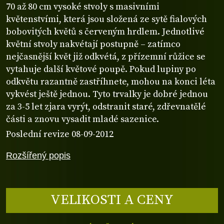
70 až 80 cm vysoké stvoly s masivními
květenstvími, která jsou složená ze sytě fialových
bobovitých květů s červeným hrdlem. Jednotlivé
květní stvoly nakvétají postupně – zatímco
nejčasnější květ již odkvétá, z přízemní růžice se
vytahuje další květové poupě. Pokud lupiny po
odkvětu razantně zastříhnete, mohou na konci léta
vykvést ještě jednou. Tyto trvalky je dobré jednou
za 3-5 let zjara vyrýt, odstranit staré, zdřevnatělé
části a znovu vysadit mladé sazenice.
Poslední revize 08-09-2012
Rozšířený popis
VELIKOSTI A CENY