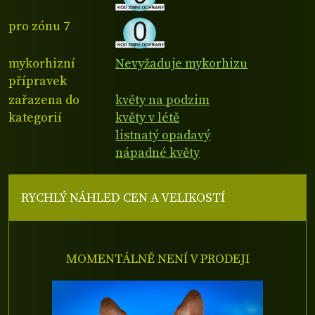
pro zónu 7
mykorhizní
Nevyžaduje mykorhizu
přípravek
zařazena do
květy na podzim
kategorií
květy v létě
listnatý opadavý
nápadné květy
RYCHLÝ NÁHLED CEN A VELIKOSTÍ
MOMENTÁLNĚ NENÍ V PRODEJI