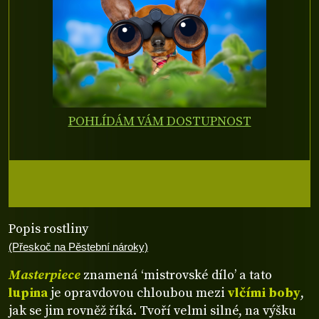
POHLÍDÁM VÁM DOSTUPNOST
Popis rostliny
(Přeskoč na Pěstební nároky)
Masterpiece
znamená ‘mistrovské dílo’ a tato
lupina
je opravdovou chloubou mezi
vlčími boby
,
jak se jim rovněž říká. Tvoří velmi silné, na výšku