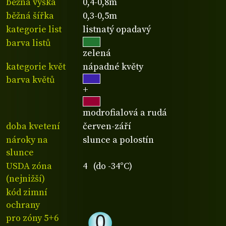
běžná výška
0,4-0,8m
běžná šířka
0,3-0,5m
kategorie list
listnatý opadavý
barva listů
zelená
kategorie květ
nápadné květy
barva květů
+
modrofialová a rudá
doba kvetení
červen-září
nároky na
slunce a polostín
slunce
USDA zóna
4 (do -34°C)
(nejnižší)
kód zimní
ochrany
pro zóny 5+6