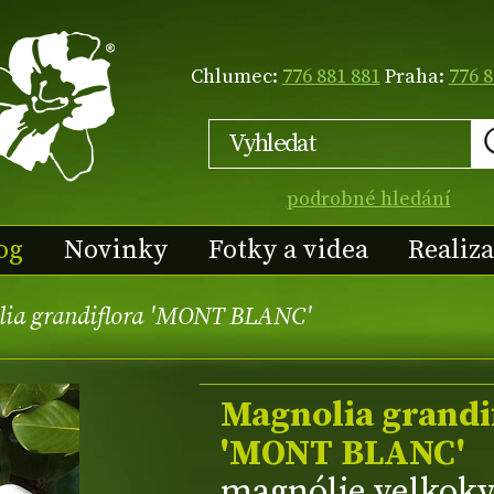
Chlumec:
776 881 881
Praha:
776 8
podrobné hledání
og
Novinky
Fotky a videa
Realiz
ia grandiflora 'MONT BLANC'
Magnolia grandi
'MONT BLANC'
magnólie velkokv