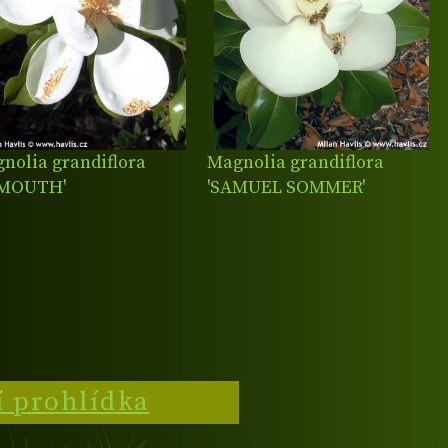
nolia grandiflora
Magnolia grandiflora
XMOUTH'
'SAMUEL SOMMER'
í prohlídka