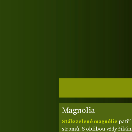
Magnolia
Stálezelené magnólie
patří
stromů. S oblibou vždy říkám