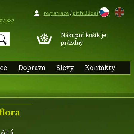
EN
registrace
/
přihlášení
82 882
Nákupní košík je
prázdný
ace
Doprava
Slevy
Kontakty
flora
ětá