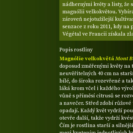
nádhernými květy a listy, že 
magnólii velkokvětou. Vybírá
zároveň nejotužilejší kultiv
senzace z roku 2011, kdy na 
Végétal ve Francii získala zl
Popis rostliny
Magnólie velkokvětá
Mont B
doposud změřenými květy na t
neuvěřitelných 40 cm na starš
bílé, do široka rozevřené a tak
láká krom včel i každého výr
vůně s příměsí citrusů se roz
a navečer. Střed zdobí růžové 
opadají. Každý květ vydrží pou
otevře další, takže vydrží kvé
Čím je rostlina starší a silněj
mezi kvetením jednotlivých k