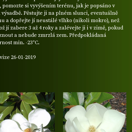
 pomozte si vyvýšením terénu, jak je popsáno v
výsadbě. Pěstujte ji na plném slunci, eventuálně
u a dopřejte jí neustálé vlhko (nikoli mokro), než
ž jí zabere 3 až 4 roky a zalévejte ji i v zimě, pokud
nout a nebude zmrzlá zem. Předpokládaná
nost min. -23°C.
vize 26-01-2019