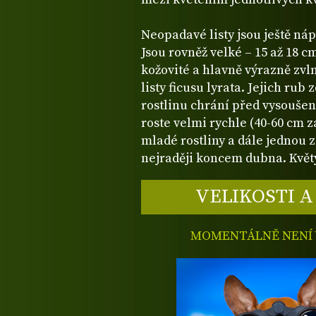
Neopadavé listy jsou ještě náp
Jsou rovněž velké – 15 až 18 c
kožovité a hlavně výrazně zvl
listy ficusu lyrata. Jejich rub
rostlinu chrání před vysouše
roste velmi rychle (40-60 cm 
mladé rostliny a dále jednou za
nejraději koncem dubna. Květ
VELIKOSTI A
MOMENTÁLNĚ NENÍ V