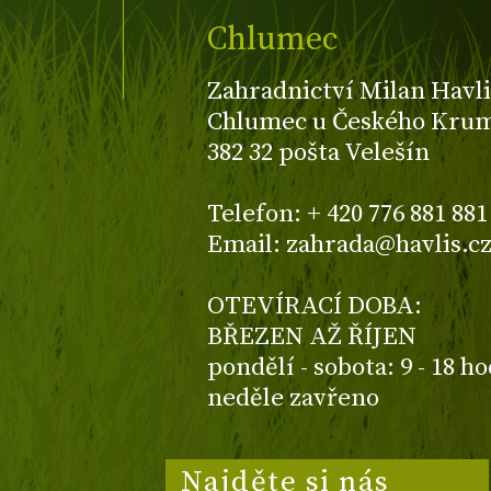
Chlumec
Zahradnictví Milan Havli
Chlumec u Českého Kruml
382 32 pošta Velešín
Telefon: + 420 776 881 881
Email: zahrada@havlis.c
OTEVÍRACÍ DOBA:
BŘEZEN AŽ ŘÍJEN
pondělí - sobota: 9 - 18 h
neděle zavřeno
Najděte si nás