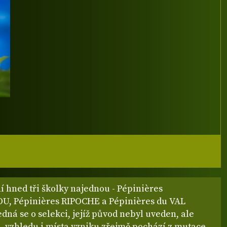
ní hned tři školky najednou - Pépinières
, Pépinières RIPOCHE a Pépinières du VAL
dná se o selekci, jejíž původ nebyl uveden, ale
, vzhledu i místa vzniku zřejmě pochází z mutace