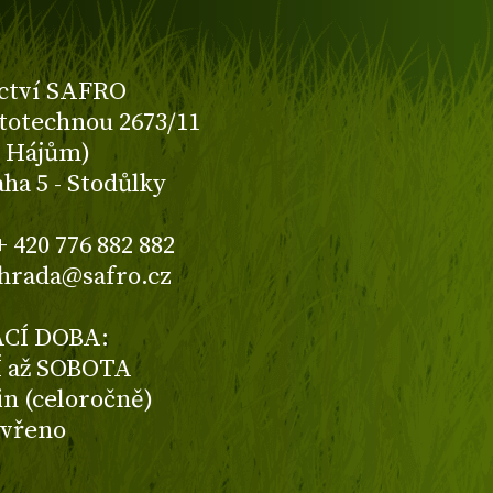
ctví SAFRO
totechnou 2673/11
K Hájům)
aha 5 - Stodůlky
+ 420 776 882 882
ahrada@safro.cz
CÍ DOBA:
 až SOBOTA
din (celoročně)
avřeno