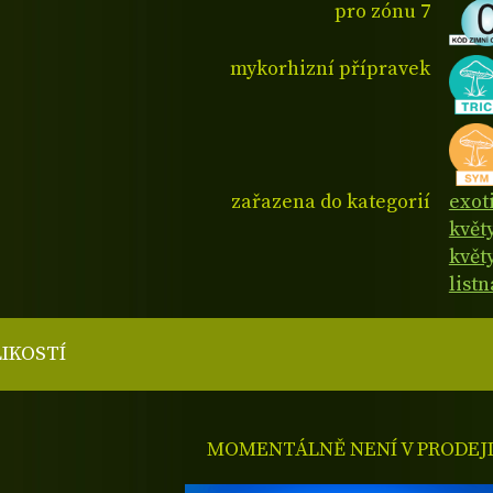
pro zónu 7
mykorhizní přípravek
zařazena do kategorií
exot
květ
květy
listn
LIKOSTÍ
MOMENTÁLNĚ NENÍ V PRODEJ