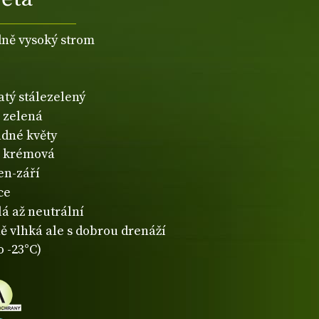
dně vysoký strom
atý stálezelený
zelená
dné květy
krémová
en-září
ce
lá až neutrální
ě vlhká ale s dobrou drenáží
o -23°C)