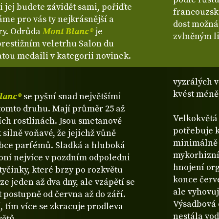
si jej budete závidět sami, pořiďte
francouzs
me pro vás ty nejkrásnější a
dost možná
ary. Odrůda
Mont Blanc®
je
zvlněným l
prestižním veletrhu Salon du
atou medaili v kategorii novinek.
vyzrálých v
kvést méně
lanc®
se pyšní snad největšími
omto druhu. Mají průměr 25 až
Velkokvětá 
ích rostlinách. Jsou smetanově
potřebuje 
 silně voňavé, že jejichž vůně
minimálně 
obce parfémů. Sladká a hluboká
mykorhizní
voní nejvíce v pozdním odpoledni
hnojení or
tyčinky, které brzy po rozkvětu
konce červ
ze jeden až dva dny, ale vzápětí se
ale vyhovuj
st postupně od června až do září.
Výsadbová d
ší, tím více se zkracuje prodleva
nestála vod
větů.