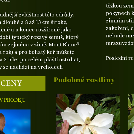
těžkou zem,
pokynech k 
adnější zvláštnost této odrůdy.
zimním stín
m dlouhé a 8 až 13 cm široké,
zakoření, co
něné a u konce rozšířené jako
nebude mrz
 zdobí typický rezavý semiš, který
mrazuvzdor
ním zejména v zimě. Mont Blanc®
za rok) a pro bohatý keř můžete
Poslední re
 3-5 let po celém plášti ostříhat,
y se nachází na vrcholech
Podobné rostliny
 CENY
 PRODEJI