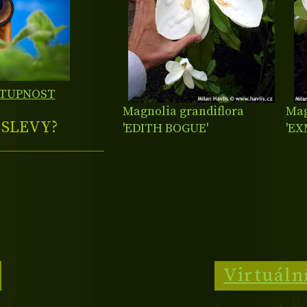
STUPNOST
Magnolia grandiflora
Mag
E
SLEVY?
'EDITH BOGUE'
'E
Virtuáln