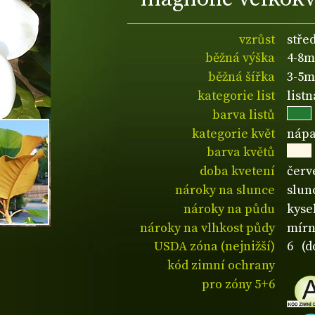
vzrůst
stře
běžná výška
4-8m
běžná šířka
3-5m
kategorie list
listn
barva listů
kategorie květ
nápa
barva květů
doba kvetení
červ
nároky na slunce
slun
nároky na půdu
kyse
nároky na vlhkost půdy
mírn
USDA zóna (nejnižší)
6 (d
kód zimní ochrany
pro zóny 5+6