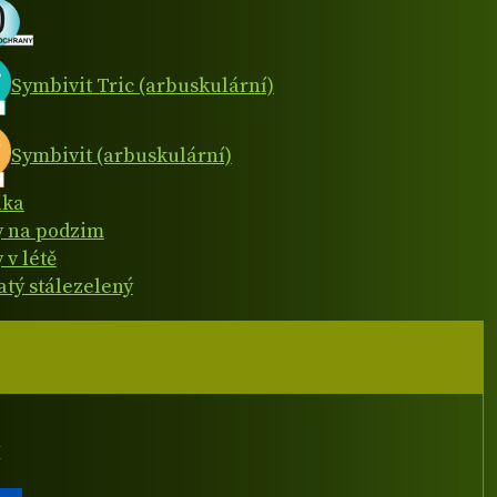
Symbivit Tric (arbuskulární)
Symbivit (arbuskulární)
ika
y na podzim
 v létě
atý stálezelený
I