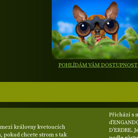
POHLÍDÁM VÁM DOSTUPNOST
Přichází s 
d’ENGANDOU
 mezi královny kvetoucích
D’ERDRE. Je
, pokud chcete strom s tak
podle růstu