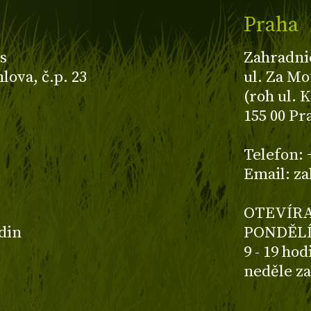
Praha
s
Zahradni
ova, č.p. 23
ul. Za Mo
(roh ul. 
155 00 Pr
z
Telefon: 
Email: z
OTEVÍRA
odin
PONDĚLÍ
9 - 19 ho
neděle z