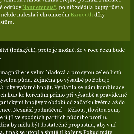
ké odrůdy
Nannetensis®
, po níž zdědila bujný růst a
 někde nalezla i chromozóm
Exmouth
díky
istům.
ětví (loňských), proto je možné, že v roce řezu bude
.
magnólie je velmi hladová a pro sytou zeleň listů
kyselou půdu. Zejména po výsadbě potřebuje
3 roky vydatně hnojit. Vyplatila se nám kombinace
ch hub ke kořenům přímo při výsadbě a pravidelné
ganickými hnojivy v období od začátku května až do
ence. Nesnáší podmáčení – těžkou, jílovitou zem,
e jí jíl ve spodních partiích půdního profilu.
íra by měla být dostatečně propustná, aby v ní
a, jinak se utopí a shnijí jí kořeny. Pokud máte