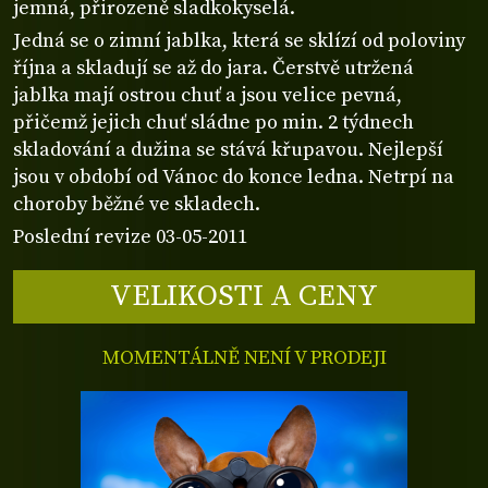
jemná, přirozeně sladkokyselá.
Jedná se o zimní jablka, která se sklízí od poloviny
října a skladují se až do jara. Čerstvě utržená
jablka mají ostrou chuť a jsou velice pevná,
přičemž jejich chuť sládne po min. 2 týdnech
skladování a dužina se stává křupavou. Nejlepší
jsou v období od Vánoc do konce ledna. Netrpí na
choroby běžné ve skladech.
Poslední revize 03-05-2011
VELIKOSTI A CENY
MOMENTÁLNĚ NENÍ V PRODEJI