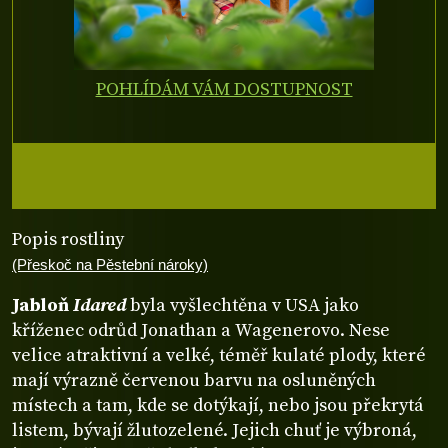
POHLÍDÁM VÁM DOSTUPNOST
Popis rostliny
(Přeskoč na Pěstební nároky)
Jabloň
Idared
byla vyšlechtěna v USA jako
kříženec odrůd Jonathan a Wagenerovo. Nese
velice atraktivní a velké, téměř kulaté plody, které
mají výrazně červenou barvu na osluněných
místech a tam, kde se dotýkají, nebo jsou překrytá
listem, bývají žlutozelené. Jejich chuť je výbroná,