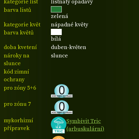
kategorie list
listnatý opadavý
barva listů
zelená
kategorie květ
nápadné květy
barva květů
bílá
doba kvetení
duben-květen
nároky na
slunce
slunce
kód zimní
ochrany
pro zóny 5+6
pro zónu 7
mykorhizní
Symbivit Tric
přípravek
(arbuskulární)