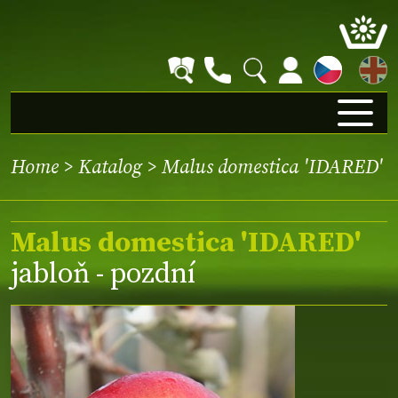
EN
Home
>
Katalog
> Malus domestica 'IDARED'
Malus domestica 'IDARED'
jabloň - pozdní