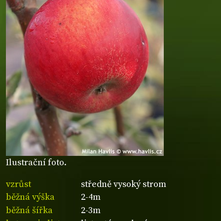
Ilustrační foto.
vzrůst
středně vysoký strom
běžná výška
2-4m
běžná šířka
2-3m