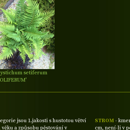
lystichum setiferum
ROLIFERUM'
tegorie jsou 1.jakosti s hustotou větví
STROM
- kmen
 věku a způsobu pěstování v
cm, není-li v 