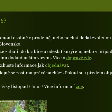
Y?
ednout osobně v prodejně, nebo nechat dodat zvolen
Slovensko.
 zabalit do krabice a odeslat kurýrem, nebo v případě
cenu dodání naším vozem. Více o
dopravě zde
.
? Zkuste informace jak
objednávat
.
ejně se rostlina právě nachází. Pokud si ji předem obje
návky listopad / únor? Více informací
zde
.