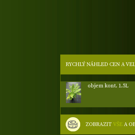
RYCHLÝ NÁHLED CEN A VE
objem kont. 1.5L
ZOBRAZIT
VŠE
A O