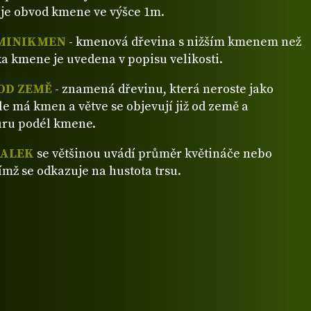
je obvod kmene ve výšce 1m.
MINIKMEN
- kmenová dřevina s nižším kmenem než
a kmene je uvedena v popisu velikosti.
OD ZEMĚ
- znamená dřevinu, která neroste jako
ale má kmen a větve se objevují již od země a
ůru podél kmene.
VALEK
se většinou uvádí průměr květináče nebo
ímž se odkazuje na hustota trsu.