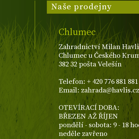
Naše prodejny
Chlumec
Zahradnictví Milan Havli
Chlumec u Českého Kruml
382 32 pošta Velešín
Telefon: + 420 776 881 881
Email: zahrada@havlis.c
OTEVÍRACÍ DOBA:
BŘEZEN AŽ ŘÍJEN
pondělí - sobota: 9 - 18 h
neděle zavřeno