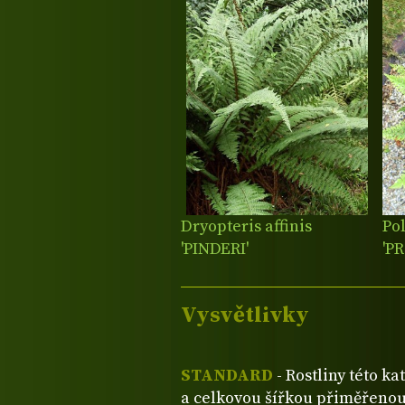
Po
Dryopteris affinis
'P
'PINDERI'
Vysvětlivky
STANDARD
- Rostliny této ka
a celkovou šířkou přiměřenou