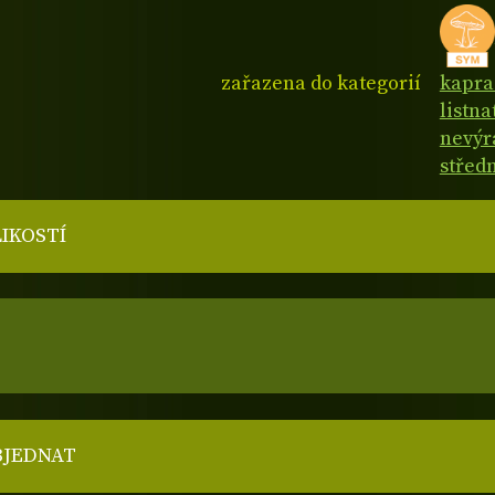
zařazena do kategorií
kapra
listn
nevýr
střed
LIKOSTÍ
BJEDNAT