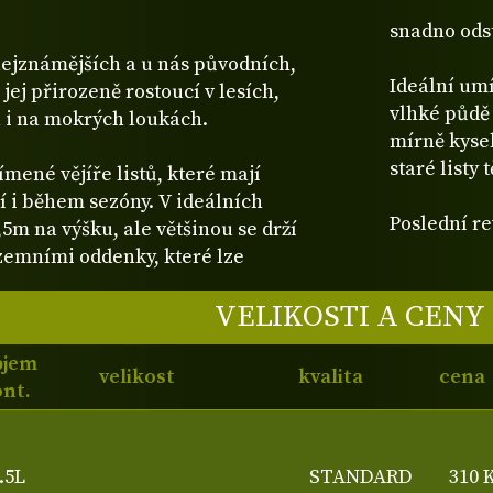
snadno odst
nejznámějších a u nás původních,
Ideální umí
ej přirozeně rostoucí v lesích,
vlhké půdě 
h i na mokrých loukách.
mírně kyse
staré listy
ímené vějíře listů, které mají
í i během sezóny. V ideálních
Poslední re
m na výšku, ale většinou se drží
zemními oddenky, které lze
VELIKOSTI A CENY
bjem
velikost
kvalita
cena
nt.
.5L
STANDARD
310 