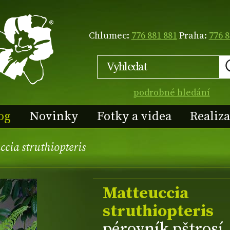
Chlumec:
776 881 881
Praha:
776 8
podrobné hledání
og
Novinky
Fotky a videa
Realiz
cia struthiopteris
Matteuccia
struthiopteris
pérovník pštrosí