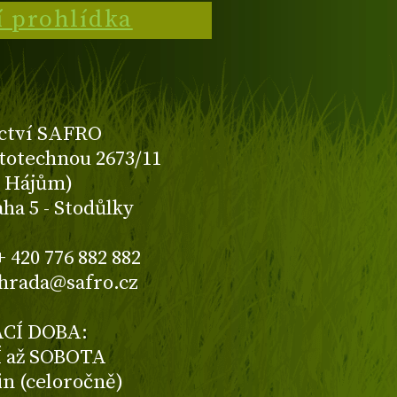
í prohlídka
ctví SAFRO
totechnou 2673/11
K Hájům)
aha 5 - Stodůlky
+ 420 776 882 882
ahrada@safro.cz
CÍ DOBA:
 až SOBOTA
din (celoročně)