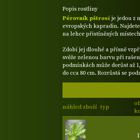
Popis rostliny
Pérovník pštrosí
je jedou z 
evropských kapradin. Najdete j
na lehce přistíněných místec
Zdobí jej dlouhé a přísně vzpř
svěže zelenou barvu při rašen
podmínkách může dorůst až 1,5
do cca 80 cm. Rozrůstá se pod
o
náhled zboží
typ
ko
1