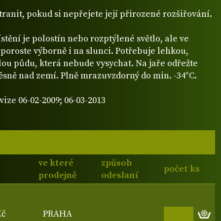
ranit, pokud si nepřejete její přirozené rozšiřování.
stění je polostín nebo rozptýlené světlo, ale ve
poroste výborně i na slunci. Potřebuje lehkou,
lou půdu, která nebude vysychat. Na jaře odřežte
 těsně nad zemí. Plně mrazuvzdorný do min. -34°C.
vize 06-02-2009; 06-03-2013
ve které
způsob
počet ks
prodejně
odeslaní
Kč
PRAHA