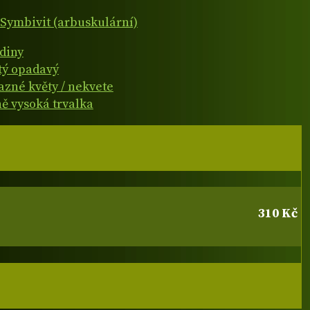
Symbivit (arbuskulární)
diny
atý opadavý
azné květy / nekvete
ně vysoká trvalka
310 Kč