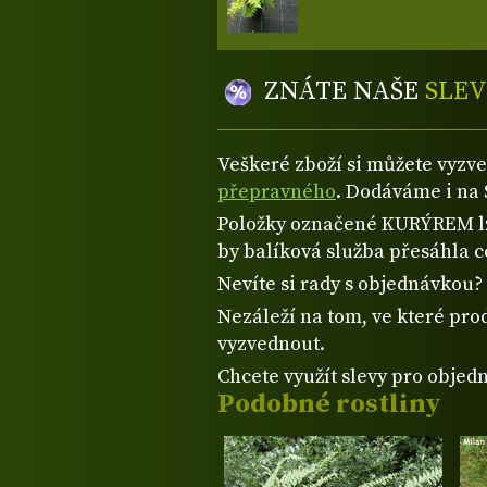
ZNÁTE NAŠE
SLEV
Veškeré zboží si můžete vyzv
přepravného
. Dodáváme i na 
Položky označené KURÝREM lze
by balíková služba přesáhla 
Nevíte si rady s objednávkou
Nezáleží na tom, ve které prod
vyzvednout.
Chcete využít slevy pro objed
Podobné rostliny