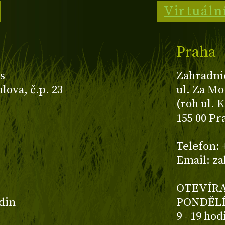
Virtuáln
Praha
s
Zahradni
ova, č.p. 23
ul. Za Mo
(roh ul. 
155 00 Pr
z
Telefon: 
Email: z
OTEVÍRA
odin
PONDĚLÍ
9 - 19 ho