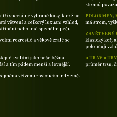
stromů považu
patří speciálně vybrané kusy, které na
POLOKMEN, 
sté větvení a celkový luxusní vzhled,
má strom, výšk
tříhání nebo jiné speciální péči.
ZAVĚTVENÝ 
ž velmi rozrostlé a věkově zralé se
klasický keř, 
pokračují vzh
stejně kvalitní jako naše běžná
u TRAV a TR
dší a tím pádem menší a levnější.
průměr trsu, č
 zejména větvemi rostoucími od země.