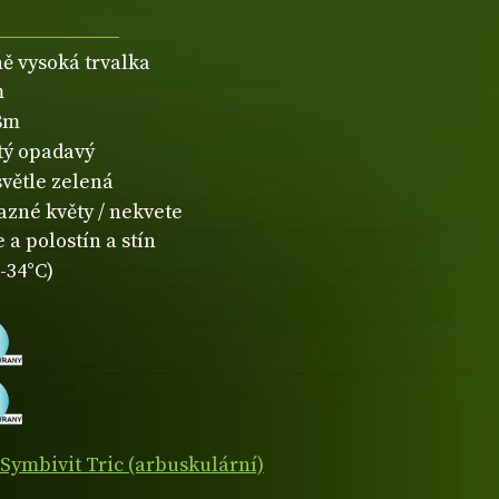
ně vysoká trvalka
m
,8m
atý opadavý
světle zelená
azné květy / nekvete
 a polostín a stín
-34°C)
Symbivit Tric (arbuskulární)