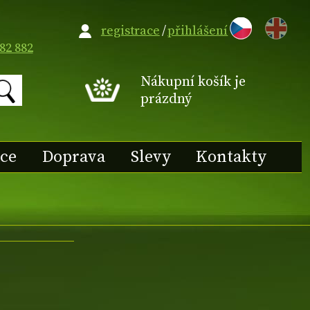
EN
registrace
/
přihlášení
82 882
Nákupní košík je
prázdný
ace
Doprava
Slevy
Kontakty