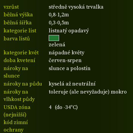
vzrůst
středně vysoká trvalka
běžná výška
0,8-1,2m
běžná šířka
0,3-0,5m
kategorie list
listnatý opadavý
barva listů
zelená
kategorie květ
nápadné květy
doba kvetení
červen-srpen
nároky na
slunce a polostín
slunce
nároky na půdu
kyselá až neutrální
nároky na
toleruje (ale nevyžaduje) mokro
vlhkost půdy
USDA zóna
4 (do -34°C)
(nejnižší)
kód zimní
ochrany