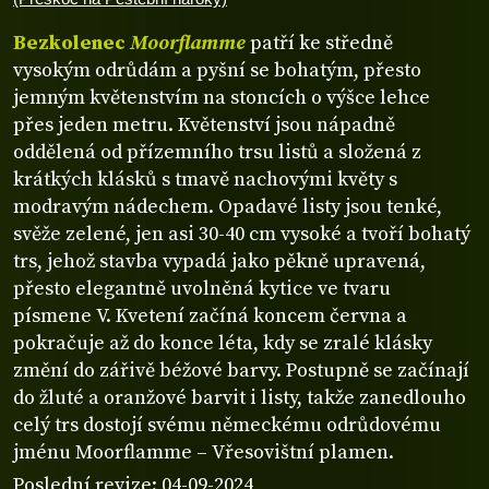
Bezkolenec
Moorflamme
patří ke středně
vysokým odrůdám a pyšní se bohatým, přesto
jemným květenstvím na stoncích o výšce lehce
přes jeden metru. Květenství jsou nápadně
oddělená od přízemního trsu listů a složená z
krátkých klásků s tmavě nachovými květy s
modravým nádechem. Opadavé listy jsou tenké,
svěže zelené, jen asi 30-40 cm vysoké a tvoří bohatý
trs, jehož stavba vypadá jako pěkně upravená,
přesto elegantně uvolněná kytice ve tvaru
písmene V. Kvetení začíná koncem června a
pokračuje až do konce léta, kdy se zralé klásky
změní do zářivě béžové barvy. Postupně se začínají
do žluté a oranžové barvit i listy, takže zanedlouho
celý trs dostojí svému německému odrůdovému
jménu Moorflamme – Vřesovištní plamen.
Poslední revize: 04-09-2024