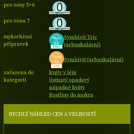
pro zóny 5+6
pro zónu 7
mykorhizní
Symbivit Tric
přípravek
(arbuskulární)
Symbivit (arbuskulární)
zařazena do
květy v létě
kategorií
listnatý opadavý
nápadné květy
Rostliny do mokra
RYCHLÝ NÁHLED CEN A VELIKOSTÍ