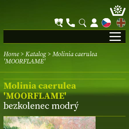
EN
Home
>
Katalog
> Molinia caerulea
'MOORFLAME'
Molinia caerulea
'MOORFLAME'
bezkolenec modrý