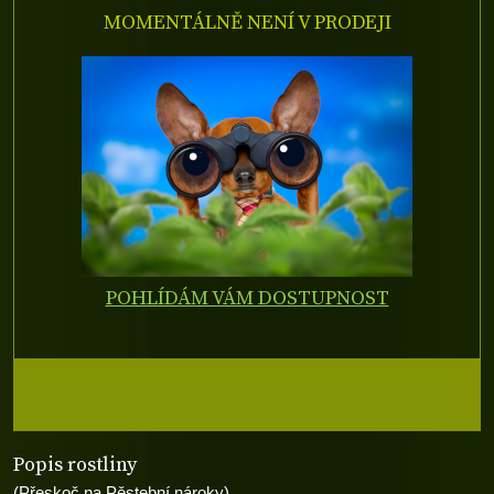
MOMENTÁLNĚ NENÍ V PRODEJI
POHLÍDÁM VÁM DOSTUPNOST
Popis rostliny
(Přeskoč na Pěstební nároky)