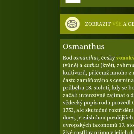
ZOBRAZIT
VŠE
A O
Osmanthus
Rod
osmanthus
, česky
vonok
(vůně) a
anthos
(květ), zahrn
kultivarů, přičemž mnoho z ni
často zaměňováno s cesmínam
průběhu 18. století, kdy se 
začali intenzivně zajímat o d
vědecký popis rodu provedl C
1753, ale skutečné roztříděn
dnes, je zásluhou pozdějšíc
evropských taxonomů 19. stol
živé rostliny přímo v jejich