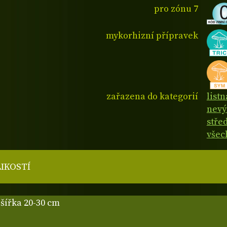
pro zónu 7
mykorhizní přípravek
zařazena do kategorií
listn
nevý
stře
všec
LIKOSTÍ
 šířka 20-30 cm