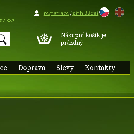
EN
registrace
/
přihlášení
82 882
Nákupní košík je
prázdný
ace
Doprava
Slevy
Kontakty