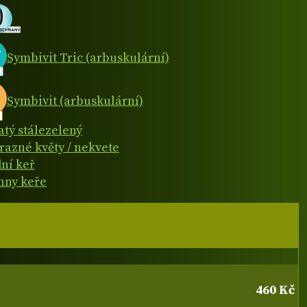
Symbivit Tric (arbuskulární)
Symbivit (arbuskulární)
atý stálezelený
razné květy / nekvete
dní keř
hny keře
460 Kč