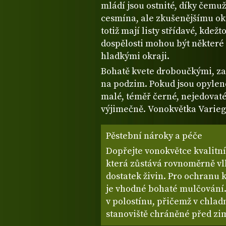
mládí jsou ostnité, díky čemu
cesmína, ale zkušenějšímu oku
totiž mají listy střídavé, kdež
dospělosti mohou být některé l
hladkými okraji.
Bohatě kvete droboučkými, zat
na podzim. Pokud jsou opylené
malé, téměř černé, nejedovaté
výjimečně. Vonokvětka Varieg
Pěstební nároky a péče
Dopřejte vonokvětce kvalitní
která zůstává rovnoměrně vl
dostatek živin. Pro ochran
je vhodné bohaté mulčování.
v polostínu, přičemž v chlad
stanoviště chráněné před zi