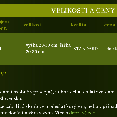
VELIKOSTI A CENY
bjem
velikost
kvalita
cena
nt.
výška 20-30 cm, šířka
L
STANDARD
460 
20-30 cm
Y?
ednout osobně v prodejně, nebo nechat dodat zvolen
Slovensko.
 zabalit do krabice a odeslat kurýrem, nebo v případě
cenu dodání naším vozem. Více o
dopravě zde
.