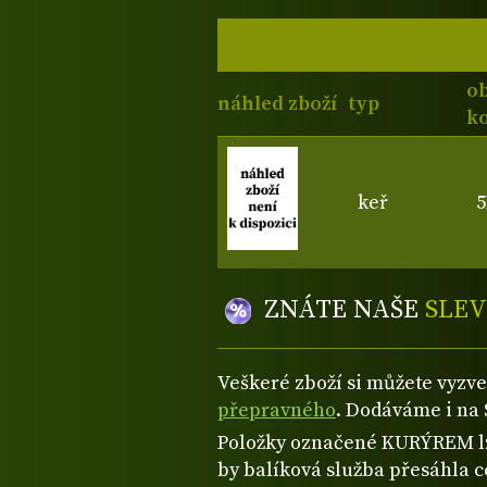
o
náhled zboží
typ
ko
keř
5
ZNÁTE NAŠE
SLEV
Veškeré zboží si můžete vyzv
přepravného
. Dodáváme i na 
Položky označené KURÝREM lze
by balíková služba přesáhla 