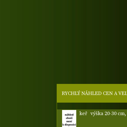
RYCHLÝ NÁHLED CEN A VE
keř
výška 20-30 cm,