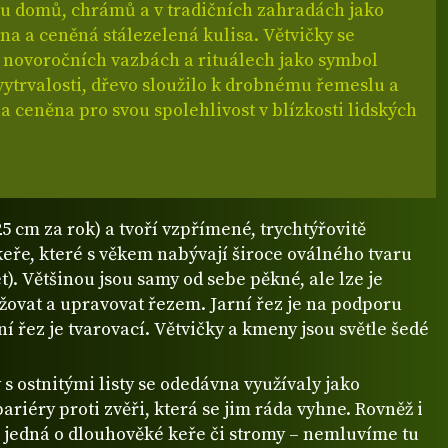
 u domů, chrámů a v tradičních zahradách jako
na a ceněná stálezelená kulisa. Větvičky se
v novoročních vazbách a rituálech jako symbol
vytrvalosti, dřevo sloužilo k drobnému řemeslu a
la ceněna pro svou spolehlivost v blízkosti lidských
25 cm za rok) a tvoří vzpřímené, trychtýřovitě
eře, které s věkem nabývají široce oválného tvaru
let). Většinou jsou samy od sebe pěkné, ale lze je
žovat a upravovat řezem. Jarní řez je na podporu
tní řez je tvarovací. Větvičky a kmeny jsou světle šedé
s ostnitými listy se odedávna využívaly jako
ariéry proti zvěři, která se jim ráda vyhne. Rovněž i
e jedná o dlouhověké keře či stromy – nemluvíme tu