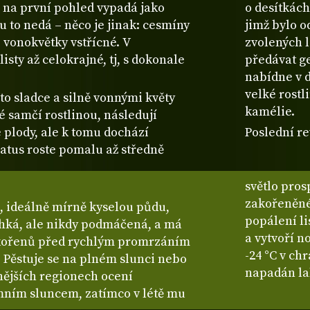
ž na první pohled vypadá jako
o desítkác
 to nedá – něco je jinak: cesmíny
jimž bylo o
to vonokvětky vstřícné. V
zvolených l
isty až celokrajné, tj, s dokonale
předávat g
nabídne v d
velké rostl
o sladce a silně vonnými květy
kamélie.
 samčí rostlinou, následují
 plody, ale k tomu dochází
Poslední re
atus roste pomalu až středně
světlo pros
zakořeněné
, ideálně mírně kyselou půdu,
popálení li
hká, ale nikdy podmáčená, a má
a vytvoří n
u kořenů před rychlým promrzáním
-24 °C v c
 Pěstuje se na plném slunci nebo
napadán la
nějších regionech ocení
mním sluncem, zatímco v létě mu