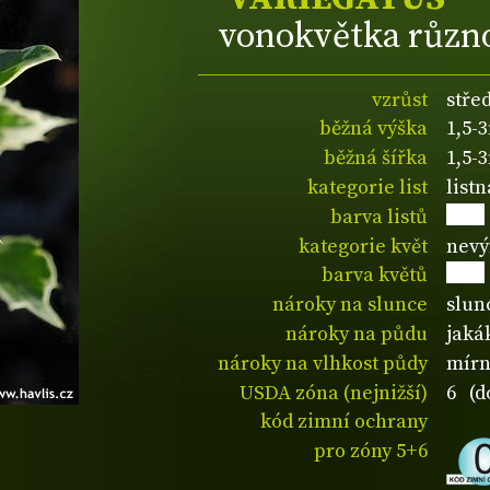
vonokvětka různo
vzrůst
stře
běžná výška
1,5-
běžná šířka
1,5-
kategorie list
listn
barva listů
kategorie květ
nevý
barva květů
nároky na slunce
slun
nároky na půdu
jaká
nároky na vlhkost půdy
mírn
USDA zóna (nejnižší)
6 (d
kód zimní ochrany
pro zóny 5+6