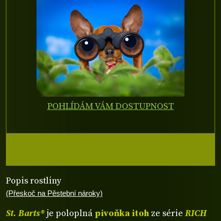
POHLÍDÁM VÁM DOSTUPNOST
Popis rostliny
(Přeskoč na Pěstební nároky)
St. Barts®
je poloplná
pivoňka itoh
ze série
RICH