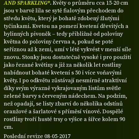
AND SPARKLING®
. Květy o průměru cca 15-20 cm
jsou v barvě lila se sytě fialovým přechodem do
středu květu, který je bohatě zdobený žlutými
tyčinkami. Kvetou na pomezí kvetení dřevitých a
bylinných pivoněk – tedy přibližně od poloviny
května do poloviny června a, pokud se poté
seříznou až k zemi, umí v létě vykvést v menší síle
znovu. Stonky jsou dostatečně vysoké i pro použití
jako řezané květiny a již za několik let rostliny
nabídnout bohaté kvetení s 50 i více voňavými
květy. I po odkvětu zůstávají nesmírně atraktivní
díky svým výrazně vykrajovaným listům světle
zelené barvy s červeným nádechem. Na podzim,
než opadají, se listy zbarví do několika odstínů
oranžové a šarlatové s příměsí vínové. Dospělé
rostliny tvoří husté trsy o výšce a šířce kolem 90
cm.
Poslední revize 08-05-2017