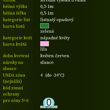
vzrůst
středně vysoká trvalka
běžná výška
0,5-1m
běžná šířka
0,5-1m
kategorie list
listnatý opadavý
barva listů
zelená
kategorie květ
nápadné květy
barva květů
lila
doba kvetení
květen-červen
nároky na
slunce
slunce
USDA zóna
4 (do -34°C)
(nejnižší)
kód zimní
ochrany
pro zóny 5+6