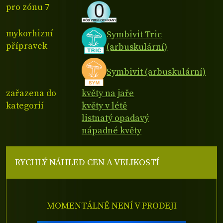
pro zónu 7
mykorhizní
Symbivit Tric
přípravek
(arbuskulární)
Symbivit (arbuskulární)
zařazena do
květy na jaře
kategorií
květy v létě
listnatý opadavý
nápadné květy
RYCHLÝ NÁHLED CEN A VELIKOSTÍ
MOMENTÁLNĚ NENÍ V PRODEJI