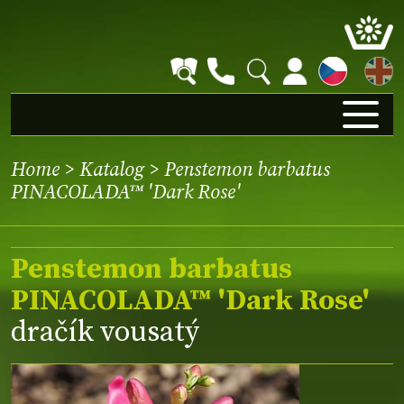
EN
Home
>
Katalog
> Penstemon barbatus
PINACOLADA™ 'Dark Rose'
Penstemon barbatus
PINACOLADA™ 'Dark Rose'
dračík vousatý