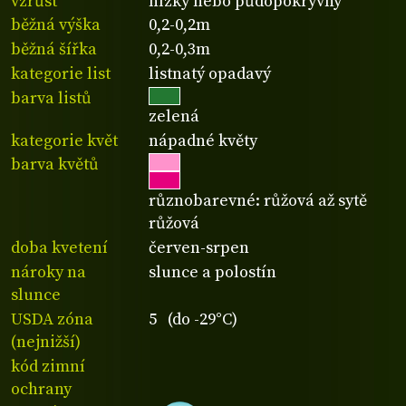
vzrůst
nízký nebo půdopokryvný
běžná výška
0,2-0,2m
běžná šířka
0,2-0,3m
kategorie list
listnatý opadavý
barva listů
zelená
kategorie květ
nápadné květy
barva květů
různobarevné: růžová až sytě
růžová
doba kvetení
červen-srpen
nároky na
slunce a polostín
slunce
USDA zóna
5 (do -29°C)
(nejnižší)
kód zimní
ochrany