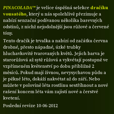
PINACOLADA™
je velice úspěšná selekce
dračíku
vousatého
, který u nás spolehlivě přezimuje a
nabízí senzační podívanou několika barevných
odstínů, z nichž nejodolnější jsou růžové a červené
tóny.
Tento dračík je trvalka a nabízí od začátku června
drobné, přesto nápadné, úzké trubky
hluchavkovitě tvarovaných květů. Jejich barva je
starorůžová až sytě růžová a vykvétají postupně ve
vzpřímeném květenství po dobu přibližně 2
měsíců. Pokud mají živnou, nevysychavou půdu a
je pěkné léto, dokáží nakvétat až do září. Nebo
můžete v polovině léta rostlinu sestříhnout a nové
rašení koncem léta vám zajistí nové a čerstvé
kvetení.
Poslední revize 10-06-2012