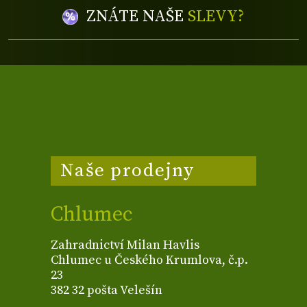
ZNÁTE NAŠE
SLEVY?
Naše prodejny
Chlumec
Zahradnictví Milan Havlis
Chlumec u Českého Krumlova, č.p.
23
382 32 pošta Velešín