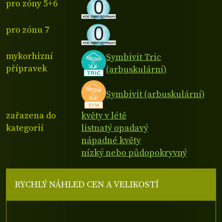
pro zóny 5+6
pro zónu 7
mykorhizní
Symbivit Tric
přípravek
(arbuskulární)
Symbivit (arbuskulární)
zařazena do
květy v létě
kategorií
listnatý opadavý
nápadné květy
nízký nebo půdopokryvný
RYCHLÝ NÁHLED CEN A VELIKOSTÍ