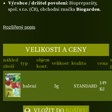
Výrobce / držitel povolení:
Biopreparáty,
spol. s r.o. (ČR), obchodní značka
Biogarden
.
Rozšířený popis
VELIKOSTI A CENY
náhled
objem
typ
velikost
kvalita
cena
zboží
kont.
149
balení
5g
STANDARD
Kč
VLOŽIT DO
KOŠÍKU