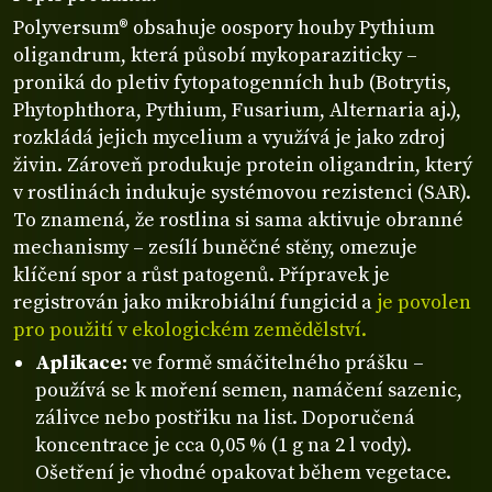
Polyversum® obsahuje oospory houby Pythium
oligandrum, která působí mykoparaziticky –
proniká do pletiv fytopatogenních hub (Botrytis,
Phytophthora, Pythium, Fusarium, Alternaria aj.),
rozkládá jejich mycelium a využívá je jako zdroj
živin. Zároveň produkuje protein oligandrin, který
v rostlinách indukuje systémovou rezistenci (SAR).
To znamená, že rostlina si sama aktivuje obranné
mechanismy – zesílí buněčné stěny, omezuje
klíčení spor a růst patogenů. Přípravek je
registrován jako mikrobiální fungicid a
je povolen
pro použití v ekologickém zemědělství.
Aplikace:
ve formě smáčitelného prášku –
používá se k moření semen, namáčení sazenic,
zálivce nebo postřiku na list. Doporučená
koncentrace je cca 0,05 % (1 g na 2 l vody).
Ošetření je vhodné opakovat během vegetace.