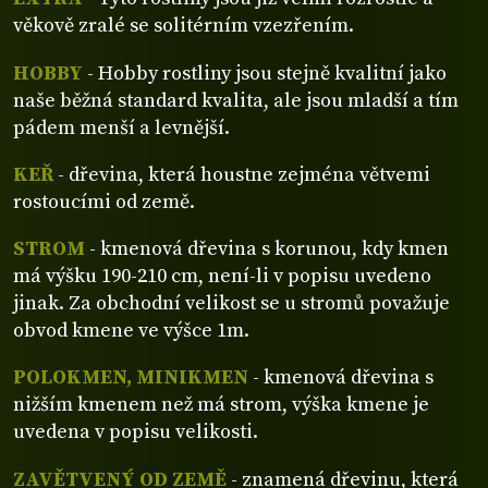
věkově zralé se solitérním vzezřením.
HOBBY
- Hobby rostliny jsou stejně kvalitní jako
naše běžná standard kvalita, ale jsou mladší a tím
pádem menší a levnější.
KEŘ
- dřevina, která houstne zejména větvemi
rostoucími od země.
STROM
- kmenová dřevina s korunou, kdy kmen
má výšku 190-210 cm, není-li v popisu uvedeno
jinak. Za obchodní velikost se u stromů považuje
obvod kmene ve výšce 1m.
POLOKMEN, MINIKMEN
- kmenová dřevina s
nižším kmenem než má strom, výška kmene je
uvedena v popisu velikosti.
ZAVĚTVENÝ OD ZEMĚ
- znamená dřevinu, která