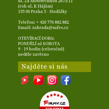
ul. Za Mototechnou 2673/11
(roh ul. K Hájům)
155 00 Praha 5 - Stodůlky
Telefon: + 420 776 882 882
Email: zahrada@safro.cz
OTEVÍRACÍ DOBA:
PONDĚLÍ až SOBOTA
9 - 19 hodin (celoročně)
neděle zavřeno
Najděte si nás