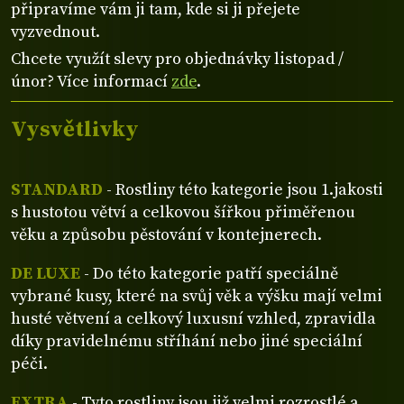
připravíme vám ji tam, kde si ji přejete
vyzvednout.
Chcete využít slevy pro objednávky listopad /
únor? Více informací
zde
.
Vysvětlivky
STANDARD
- Rostliny této kategorie jsou 1.jakosti
s hustotou větví a celkovou šířkou přiměřenou
věku a způsobu pěstování v kontejnerech.
DE LUXE
- Do této kategorie patří speciálně
vybrané kusy, které na svůj věk a výšku mají velmi
husté větvení a celkový luxusní vzhled, zpravidla
díky pravidelnému stříhání nebo jiné speciální
péči.
EXTRA
- Tyto rostliny jsou již velmi rozrostlé a