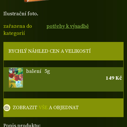
Ilustrační foto.
zařazena do
potřeby k výsadbě
kategorií
RYCHLÝ NÁHLED CEN A VELIKOSTÍ
balení
5g
149 Kč
ZOBRAZIT
VŠE
A OBJEDNAT
Popis produktu: