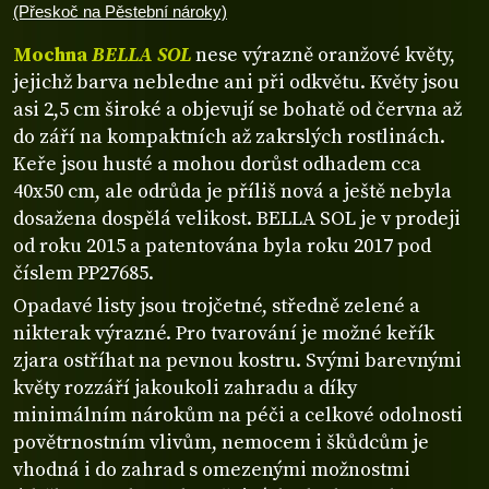
(Přeskoč na Pěstební nároky)
Mochna
BELLA SOL
nese výrazně oranžové květy,
jejichž barva nebledne ani při odkvětu. Květy jsou
asi 2,5 cm široké a objevují se bohatě od června až
do září na kompaktních až zakrslých rostlinách.
Keře jsou husté a mohou dorůst odhadem cca
40x50 cm, ale odrůda je příliš nová a ještě nebyla
dosažena dospělá velikost. BELLA SOL je v prodeji
od roku 2015 a patentována byla roku 2017 pod
číslem PP27685.
Opadavé listy jsou trojčetné, středně zelené a
nikterak výrazné. Pro tvarování je možné keřík
zjara ostříhat na pevnou kostru. Svými barevnými
květy rozzáří jakoukoli zahradu a díky
minimálním nárokům na péči a celkové odolnosti
povětrnostním vlivům, nemocem i škůdcům je
vhodná i do zahrad s omezenými možnostmi