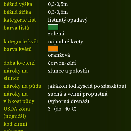
běžná výška
0,3-0,5m
běžná šířka
0,3-0,6m
kategorie list
listnatý opadavý
barva listů
zelená
kategorie květ
nápadné květy
barva květů
oranžová
doba kvetení
červen-září
nároky na
slunce a polostín
slunce
nároky na půdu
jakákoli (od kyselá po zásaditou)
nároky na
suchá a velmi propustná
vlhkost půdy
(výborná drenáž)
USDA zóna
3 (do -40°C)
(nejnižší)
kód zimní