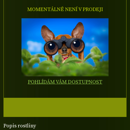
MOMENTÁLNĚ NENÍ V PRODEJI
POHLÍDÁM VÁM DOSTUPNOST
Popis rostliny