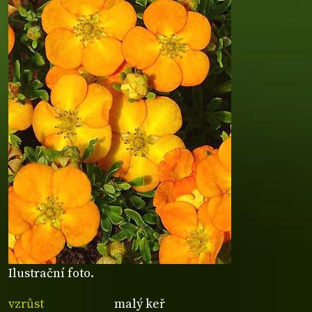
Ilustrační foto.
vzrůst
malý keř