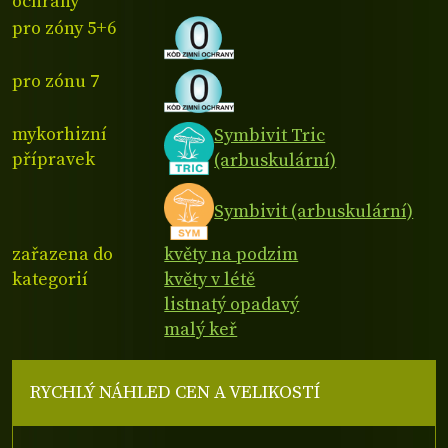
ochrany
pro zóny 5+6
pro zónu 7
mykorhizní
Symbivit Tric
přípravek
(arbuskulární)
Symbivit (arbuskulární)
zařazena do
květy na podzim
kategorií
květy v létě
listnatý opadavý
malý keř
RYCHLÝ NÁHLED CEN A VELIKOSTÍ