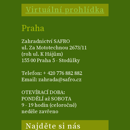
Virtuální prohlídka
Praha
Zahradnictví SAFRO
ul. Za Mototechnou 2673/11
(roh ul. K Hájům)
155 00 Praha 5 - Stodůlky
Telefon: + 420 776 882 882
Email: zahrada@safro.cz
OTEVÍRACÍ DOBA:
PONDĚLÍ až SOBOTA
9 - 19 hodin (celoročně)
neděle zavřeno
Najděte si nás