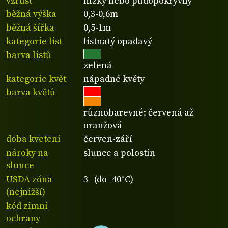
vzrůst
nízký nebo půdopokryvný
běžná výška
0,3-0,6m
běžná šířka
0,5-1m
kategorie list
listnatý opadavý
barva listů
zelená
kategorie květ
nápadné květy
barva květů
různobarevné: červená až
oranžová
doba kvetení
červen-září
nároky na
slunce a polostín
slunce
USDA zóna
3 (do -40°C)
(nejnižší)
kód zimní
ochrany