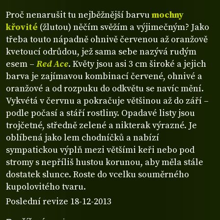
Proč nenarušit tu nejběžnější barvu
mochny
křovité
(žlutou) něčím svěžím a výjimečným? Jako
třeba touto nápadně ohnivě červenou až oranžově
kvetoucí odrůdou, jež sama sebe nazývá rudým
esem –
Red Ace
. Květy jsou asi 3 cm široké a jejich
barva je zajímavou kombinací červené, ohnivé a
oranžové a od rozpuku do odkvětu se navíc mění.
Vykvétá v červnu a pokračuje většinou až do září –
podle počasí a stáří rostliny. Opadavé listy jsou
trojčetné, středně zelené a nikterak výrazné. Je
oblíbená jako lem chodníčků a nabízí
sympatickou výplň mezi většími keři nebo pod
stromy s nepříliš hustou korunou, aby měla stále
dostatek slunce. Roste do vcelku souměrného
kupolovitého tvaru.
Poslední revize 18-12-2013