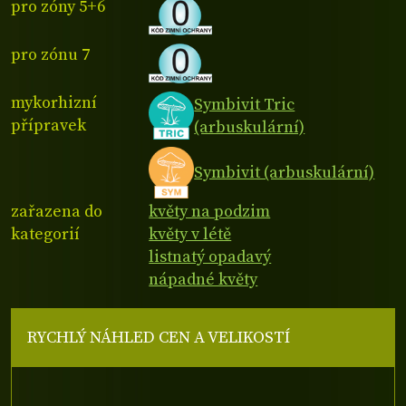
pro zóny 5+6
pro zónu 7
mykorhizní
Symbivit Tric
přípravek
(arbuskulární)
Symbivit (arbuskulární)
zařazena do
květy na podzim
kategorií
květy v létě
listnatý opadavý
nápadné květy
RYCHLÝ NÁHLED CEN A VELIKOSTÍ