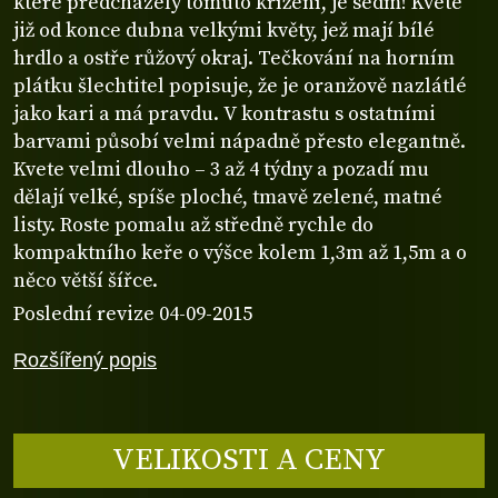
které předcházely tomuto křížení, je sedm! Kvete
již od konce dubna velkými květy, jež mají bílé
hrdlo a ostře růžový okraj. Tečkování na horním
plátku šlechtitel popisuje, že je oranžově nazlátlé
jako kari a má pravdu. V kontrastu s ostatními
barvami působí velmi nápadně přesto elegantně.
Kvete velmi dlouho – 3 až 4 týdny a pozadí mu
dělají velké, spíše ploché, tmavě zelené, matné
listy. Roste pomalu až středně rychle do
kompaktního keře o výšce kolem 1,3m až 1,5m a o
něco větší šířce.
Poslední revize 04-09-2015
Rozšířený popis
VELIKOSTI A CENY