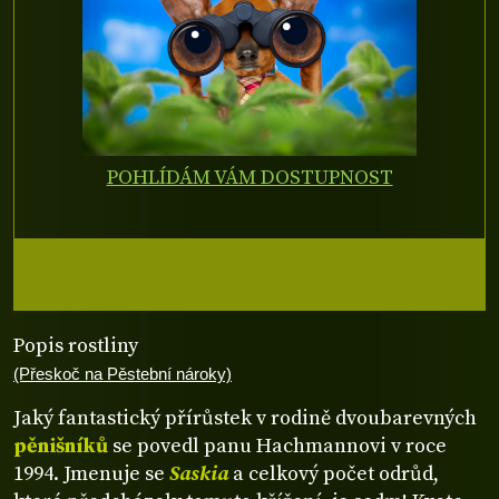
POHLÍDÁM VÁM DOSTUPNOST
Popis rostliny
(Přeskoč na Pěstební nároky)
Jaký fantastický přírůstek v rodině dvoubarevných
pěnišníků
se povedl panu Hachmannovi v roce
1994. Jmenuje se
Saskia
a celkový počet odrůd,