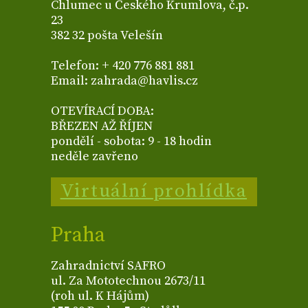
Chlumec u Českého Krumlova, č.p.
23
382 32 pošta Velešín
Telefon: + 420 776 881 881
Email: zahrada@havlis.cz
OTEVÍRACÍ DOBA:
BŘEZEN AŽ ŘÍJEN
pondělí - sobota: 9 - 18 hodin
neděle zavřeno
Virtuální prohlídka
Praha
Zahradnictví SAFRO
ul. Za Mototechnou 2673/11
(roh ul. K Hájům)