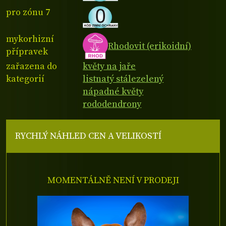
pro zónu 7
mykorhizní
Rhodovit (erikoidní)
přípravek
zařazena do
květy na jaře
kategorií
listnatý stálezelený
nápadné květy
rododendrony
RYCHLÝ NÁHLED CEN A VELIKOSTÍ
MOMENTÁLNĚ NENÍ V PRODEJI