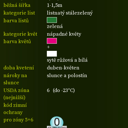
běžná šířka
1-1,5m
kategorie list
listnatý stálezelený
barva listů
zelená
kategorie květ
nápadné květy
barva květů
+
sytě růžová a bílá
doba kvetení
duben-květen
nároky na
slunce a polostín
slunce
USDA zóna
6 (do -23°C)
(nejnižší)
kód zimní
ochrany
pro zóny 5+6