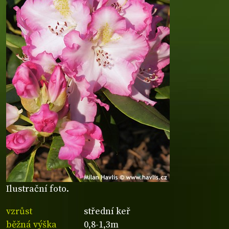
Ilustrační foto.
vzrůst
střední keř
běžná výška
0,8-1,3m