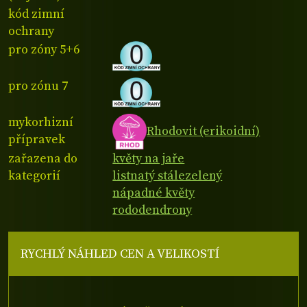
kód zimní
ochrany
pro zóny 5+6
pro zónu 7
mykorhizní
Rhodovit (erikoidní)
přípravek
zařazena do
květy na jaře
kategorií
listnatý stálezelený
nápadné květy
rododendrony
RYCHLÝ NÁHLED CEN A VELIKOSTÍ