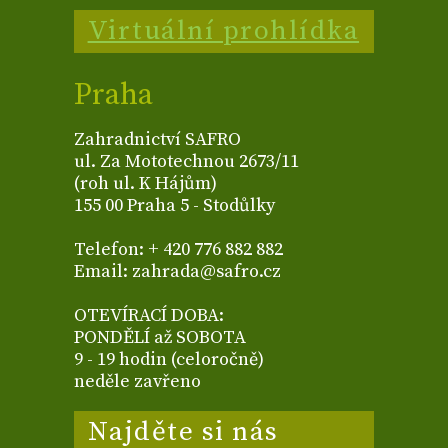
Virtuální prohlídka
Praha
Zahradnictví SAFRO
ul. Za Mototechnou 2673/11
(roh ul. K Hájům)
155 00 Praha 5 - Stodůlky
Telefon: + 420 776 882 882
Email: zahrada@safro.cz
OTEVÍRACÍ DOBA:
PONDĚLÍ až SOBOTA
9 - 19 hodin (celoročně)
neděle zavřeno
Najděte si nás