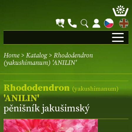
EN
Home
>
Katalog
> Rhododendron
(yakushimanum) 'ANILIN'
Rhododendron
(yakushimanum)
'ANILIN'
pěnišník jakušimský