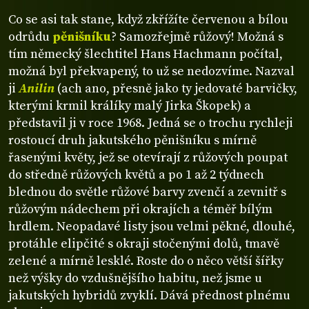
Co se asi tak stane, když zkřížíte červenou a bílou
odrůdu
pěnišníku
? Samozřejmě růžový! Možná s
tím německý šlechtitel Hans Hachmann počítal,
možná byl překvapený, to už se nedozvíme. Nazval
ji
Anilin
(ach ano, přesně jako ty jedovaté barvičky,
kterými krmil králíky malý Jirka Škopek) a
představil ji v roce 1968. Jedná se o trochu rychleji
rostoucí druh jakutského pěnišníku s mírně
řasenými květy, jež se otevírají z růžových poupat
do středně růžových květů a po 1 až 2 týdnech
blednou do světle růžové barvy zvenčí a zevnitř s
růžovým nádechem při okrajích a téměř bílým
hrdlem. Neopadavé listy jsou velmi pěkné, dlouhé,
protáhle elipčité s okraji stočenými dolů, tmavě
zelené a mírně lesklé. Roste do o něco větší šířky
než výšky do vzdušnějšího habitu, než jsme u
jakutských hybridů zvyklí. Dává přednost plnému