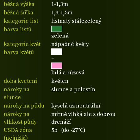
běžná výška
1-1,3m
běžná šířka
1,3-1,5m
kategorie list
listnatý stálezelený
barva listů
zelená
kategorie květ
nápadné květy
barva květů
+
bílá a růžová
doba kvetení
květen
nároky na
slunce a polostín
slunce
nároky na půdu
kyselá až neutrální
nároky na
mírně vlhká ale s dobrou
vlhkost půdy
drenáží
USDA zóna
5b (do -27°C)
(nejnižší)