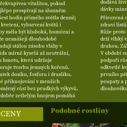
dodává živi
překvapivou vitalitou, pokud
dávky mine
ejlépe prospívají na slunném
 šest hodin přímého světla denně;
Přirozená 
 kvetení, vybarvení květů i
zdraví list
 by měla být hluboká, humózní a
Růže proto 
že nesnášejí dlouhodobé
drží vlhký 
dují stálou zásobu vláhy v
druhou. Zál
ůda mírně kyselá až neutrální,
V období su
u hmotu, která udržuje
podpoří růs
oruje tvorbu jemných kořenů.
odkvetlé kv
tek dusíku, fosforu i draslíku.
prvního pět
né přihnojování v menších
poupaty a p
oměrný růst bez prudkých výkyvů.
dlouhověko
dobře zetlelým hnojem pomáhá
Podobné rostliny
 CENY