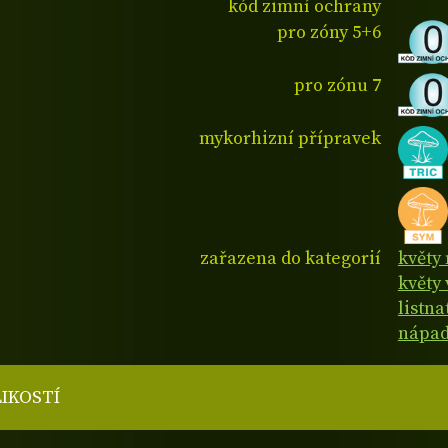
kód zimní ochrany
pro zóny 5+6
pro zónu 7
mykorhizní přípravek
zařazena do kategorií
květy
květy 
listn
nápad
LIKOSTÍ