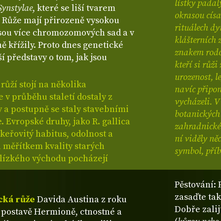
lístky padal
Synstylae
, které se liší tvarem
okrasou císa
 Růže mají přirozeně vysokou
rituálech dy
esou více chromozomových sad a v
klášterních 
ě křížily. Proto dnes genetické
znakem rodov
í představy o tom, jak jsou
kteří si růž
urozenost, l
ůží stojí na několika
navíc připom
 v průběhu staletí dostaly z
vycházeli. V
y a postupně se staly stavebními
botanických 
 Evropské druhy, jako R. gallica
zahradnické 
keřovitý habitus, odolnost a
ní viděly ně
a měřítkem kvality starých
symbol, příb
Blízkého východu pocházejí
Pěstování: 
zasaďte tak
cká růže
Davida Austina z roku
Dobře zalij
 postavě Hermioně, ctnostné a