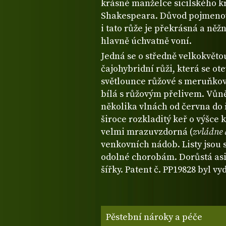
krásné manželce sicilského k
Shakespeara. Důvod pojmenová
i tato růže je překrásná a něž
hlavně úchvatně voní.
Jedná se o středně velkokvětou
čajohybridní růži, která se ot
světlounce růžové s meruňkový
bílá s růžovým přelivem. Vůně 
několika vlnách od června do ř
široce rozkladitý keř o výšce 
velmi mrazuvzdorná (
zvládne 
venkovních nádob. Listy jsou 
odolné chorobám. Dorůstá asi
šířky. Patent č. PP19828 byl vy
Pěstební nároky a péče