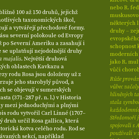
nebo R. fe
bližně 100 až 150 druhů, jejichž
muskusovou 
dnotlivých taxonomických škol,
některých 
ují a vytvářejí přechodové formy.
druhy – zej
ásu severní polokoule od Evropy
evropského 
až po Severní Ameriku a zasahují i
schopnost 
e se uplatňují nejodolnější druhy
moderních r
a majalis
. Největší druhová
jako R. mul
ských oblastech Kavkazu a
vůči chorob
ezy rodu Rosa jsou doloženy už z
Růže provází
rzuje jeho starobylý původ, a
vůbec začaly
ch se objevují v sumerských
hliněných ta
sta (371–287 př. n. l.) v Historia
stala symbol
ly mezi jednoduchými a plnými
každodenních
is rodu vytvořil Carl Linné (1707–
Středomoří j
vý druh určil Rosa gallica, která
spojovali s 
torická kotva celého rodu. Rod se
používali v 
návaných sekcí, například