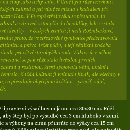
y na stoly jako tichý sníh. V Číně byla růže léčivkou i
řských zahrad a její vůně se mísila s kadidlem při
nastie Han. V Evropě středověku se přesunula do
zahrad a zároveň vstoupila do heraldiky, kde se stala
é identity – v českých zemích ji nesli Rožmberkové,
i zvolili proto, že ve středověké symbolice představovala
egitimitu a právo držet půdu, a její pětilistá podoba
ínala pět větví starobylého rodu Vítkovců, z něhož
 renesanci se pak růže stala hvězdou prvních
zahrad a rostlinou, která spojovala vědu, umění i
řemeslo. Každá kultura ji vnímala jinak, ale všechny v
co, co přesahuje obyčejnou květinu – paměť, vůni,
ěh.
Připravte si výsadbovou jámu cca 30x30 cm. Růži
, aby štěp byl po výsadbě cca 3 cm hluboko v zemi.
te a výhony na zimu přihrňte do výšky cca 15 cm