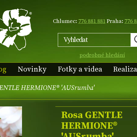
Chlumec:
776 881 881
Praha:
776 8
podrobné hledání
og
Novinky
Fotky a videa
Realiz
GENTLE HERMIONE® 'AUSrumba'
Rosa GENTLE
HERMIONE®
'AUSrumba'