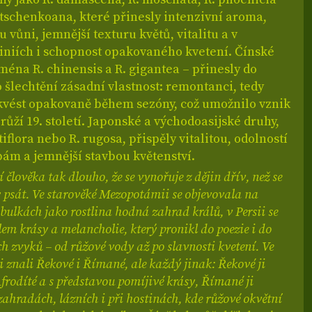
dtschenkoana, které přinesly intenzivní aroma,
vůni, jemnější texturu květů, vitalitu a v
liniích i schopnost opakovaného kvetení. Čínské
ména R. chinensis a R. gigantea – přinesly do
šlechtění zásadní vlastnost: remontanci, tedy
kvést opakovaně během sezóny, což umožnilo vznik
ůží 19. století. Japonské a východoasijské druhy,
tiflora nebo R. rugosa, přispěly vitalitou, odolností
ám a jemnější stavbou květenství.
 člověka tak dlouho, že se vynořuje z dějin dřív, než se
 psát. Ve starověké Mezopotámii se objevovala na
bulkách jako rostlina hodná zahrad králů, v Persii se
em krásy a melancholie, který pronikl do poezie i do
 zvyků – od růžové vody až po slavnosti kvetení. Ve
i znali Řekové i Římané, ale každý jinak: Řekové ji
Afrodíté a s představou pomíjivé krásy, Římané ji
zahradách, lázních i při hostinách, kde růžové okvětní