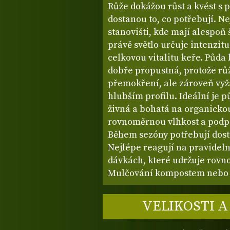
Růže dokážou růst a kvést s 
dostanou to, co potřebují. N
stanovišti, kde mají alespoň
právě světlo určuje intenzitu
celkovou vitalitu keře. Půda
dobře propustná, protože rů
přemokření, ale zároveň vyža
hlubším profilu. Ideální je p
živná a bohatá na organicko
rovnoměrnou vlhkost a podp
Během sezóny potřebují dosta
Nejlépe reagují na pravidel
dávkách, které udržuje rovn
Mulčování kompostem nebo 
VELIKOSTI A