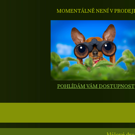
MOMENTÁLNĚ NENÍ V PRODEJ
POHLÍDÁM VÁM DOSTUPNOST
klíčové dru