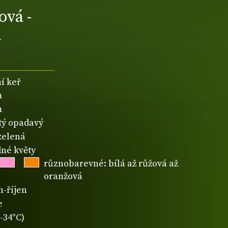
ová -
d
í keř
m
m
atý opadavý
zelená
né květy
různobarevné: bílá až růžová až
oranžová
n-říjen
e
-34°C)