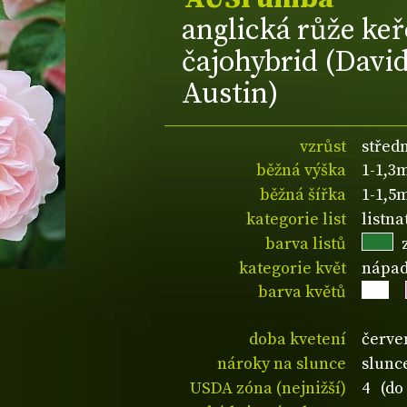
anglická růže keř
čajohybrid (Davi
Austin)
vzrůst
středn
běžná výška
1-1,3
běžná šířka
1-1,5
kategorie list
listn
barva listů
kategorie květ
nápad
barva květů
doba kvetení
červe
nároky na slunce
slunc
USDA zóna (nejnižší)
4 (do 