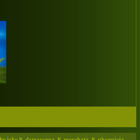
I
hy jako R. damascena, R. moschata, R. phoenicia