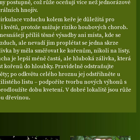
ny postupně, což růže oceňují více než jednorázové
rálních hnojiv.
cirkulace vzduchu kolem keře je důležitá pro
ů i květů, protože snižuje riziko houbových chorob.
nesnášejí příliš těsné výsadby ani místa, kde se
vzduch, ale nevadí jim proplétat se jedna skrze
ivka by měla směřovat ke kořenům, nikoli na listy.
cha je lepší méně častá, ale hluboká zálivka, která
t kořenů do hloubky. Pravidelně odstraňujte
ěty; po odkvětu celého hroznu jej odstřihněte u
ilistého listu – podpoříte tvorbu nových výhonů s
rodloužíte dobu kvetení. V dobré lokalitě jsou růže
u dřevinou.