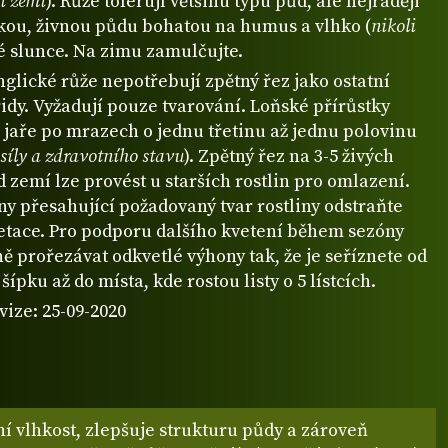
i zemí
). Růže tolerují většinu typu půd, ale nejraději
kou, živnou půdu bohatou na humus a vlhko (
nikoli
né slunce. Na zimu zamulčujte.
nglické růže nepotřebují zpětný řez jako ostatní
idy. Vyžadují pouze tvarování. Loňské přírůstky
 jaře po mrazech o jednu třetinu až jednu polovinu
h síly a zdravotního stavu
). Zpětný řez na 3-5 živých
zemí lze provést u starších rostlin pro omlazení.
y přesahující požadovaný tvar rostliny odstraňte
tace. Pro podporu dalšího kvetení během sezóny
ě prořezávat odkvetlé výhony tak, že je seříznete od
šípku až do místa, kde rostou listy o 5 lístcích.
vize: 25-09-2020
í vlhkost, zlepšuje strukturu půdy a zároveň