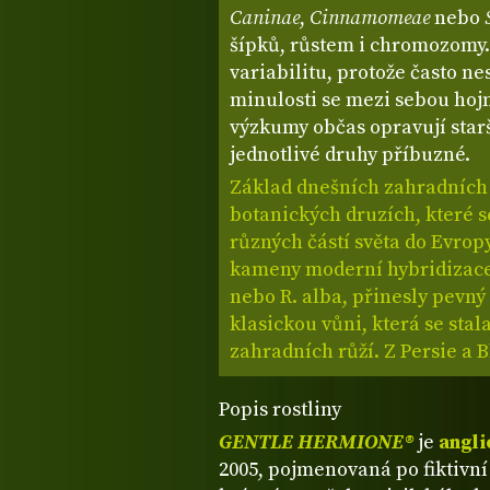
Caninae
,
Cinnamomeae
nebo
šípků, růstem i chromozomy.
variabilitu, protože často n
minulosti se mezi sebou hojn
výzkumy občas opravují starš
jednotlivé druhy příbuzné.
Základ dnešních zahradních r
botanických druzích, které se
různých částí světa do Evrop
kameny moderní hybridizace.
nebo R. alba, přinesly pevný 
klasickou vůni, která se stal
zahradních růží. Z Persie a 
Popis rostliny
GENTLE HERMIONE®
je
angli
2005, pojmenovaná po fiktivní