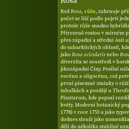
Rosa
Rod
Rosa
,
růže
, zahrnuje při
počet se liší podle pojetí je
protože růže snadno hybridiz
Přirozeně rostou v mírném p
přes západní a střední Asii 
do subarktických oblastí, kd
jako
Rosa acicularis
nebo
Ros
diverzita se soustředí v hor
jihozápadní Číny. Fosilní nál
eocénu a oligocénu, což potv
první písemné zmínky o růží
tabulkách a později u Theofra
Plantarum, kde popsal rozdí
květy. Moderní botanický pop
1778) v roce 1753 a jako typo
dodnes slouží jako nomenkla
dělí do několika stabilně uz