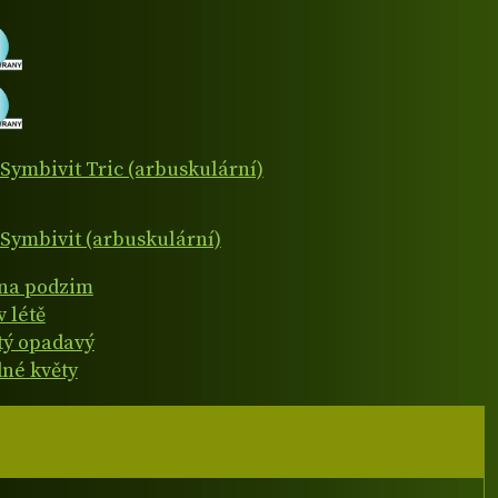
Symbivit Tric (arbuskulární)
Symbivit (arbuskulární)
 na podzim
v létě
atý opadavý
né květy