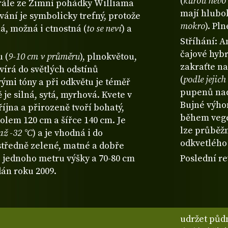
(
kůrou nebo 
rále ze Zimní pohádky Williama
mají hlubo
ní je symbolicky trefný, protože
mokro
). Pl
ná, možná i ctnostná (
to se neví
) a
Stříhání: A
čajové hybr
 (
9-10 cm v průměru
), plnokvětou,
zakraťte na
evírá do světlých odstínů
(
podle jejic
mi tóny a při odkvětu je téměř
pupenů nad 
je silná, sytá, myrhová. Kvete v
Bujné výhon
íjna a přirozeně tvoří bohatý,
během vege
kolem 120 cm a šířce 140 cm. Je
lze průběžn
až -32 °C
) a je vhodná i do
odkvetlého 
středně zelené, matné a dobře
 jednoho metru výšky a 70-80 cm
Poslední re
dán roku 2009.
udržet půdn