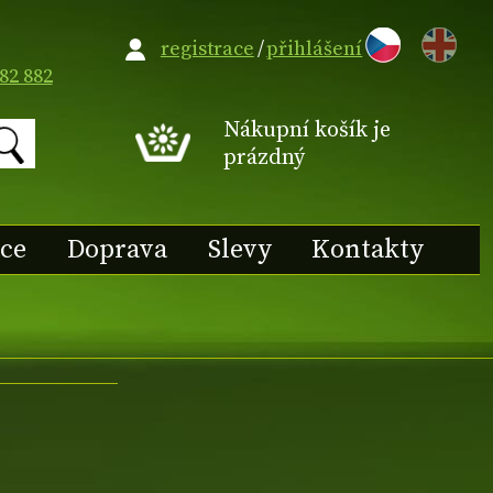
EN
registrace
/
přihlášení
82 882
Nákupní košík je
prázdný
ace
Doprava
Slevy
Kontakty