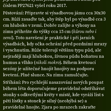
číslem PP27621 vyšel roku 2017.
Pěstování: Připravte si výsadbovou jámu cca 30x30
cm. Růži zasaďte tak, aby štěp byl po výsadbě cca 3
cm hluboko v zemi. Dobře zalijte a výhony na
zimu přihrňte do výšky cca 15 cm (
kůrou nebo i
zemí
). Toto navršení je praktické i při jarních
výsadbách, kdy očka ochrání před pozdními mrazy
i vyschnutím. Růže tolerují většinu typu půd, ale
nejraději mají hlubokou, živnou půdu bohatou na
humus a vlhko (
nikoli mokro
). Během kvetoucí
sezóny je užitečné hnojit hnojivy na podporu
kvetení. Plné slunce. Na zimu zamulčujte.
Stříhání: Pro rychlejší nasazování nových poupat
během léta doporučujeme pravidelně odstříhávat
stonky s odkvetlými květy v místě, kde vyráží list s
pěti lístky a stonek je silný (neohýbá se) a
pravidelně hnojte. Zjara po mrazech zakraťte