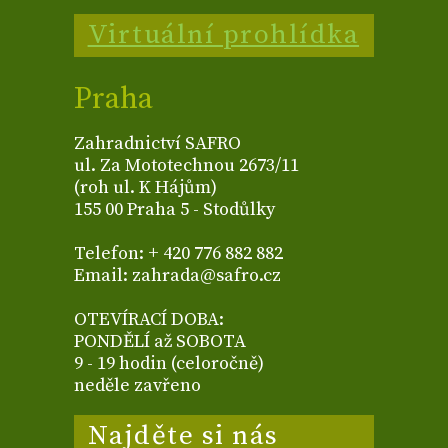
Virtuální prohlídka
Praha
Zahradnictví SAFRO
ul. Za Mototechnou 2673/11
(roh ul. K Hájům)
155 00 Praha 5 - Stodůlky
Telefon: + 420 776 882 882
Email: zahrada@safro.cz
OTEVÍRACÍ DOBA:
PONDĚLÍ až SOBOTA
9 - 19 hodin (celoročně)
neděle zavřeno
Najděte si nás