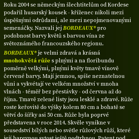
Roku 2004 se německým šlechtitelům od Kordese
podařil husarský kousek - kříženec nikoli mezi
úspěšnými odrůdami, ale mezi nepojmenovanými
semenáčky. Nazvali jej
BORDEAUX®
pro
podobnost barvy květů s barvou vína ze
světoznámého francouzského regionu.
BORDEAUX®
je velmi zdravá a krásná
mnohokvětá růže
s plnými a na floribundu
poměrně velkými, plnými květy tmavě vínově
červené barvy. Mají jemnou, spíše neznatelnou
vůni a vykvétají ve velkém množství v mnoha
vlnách - téměř bez přestávky - od června až do
října. Tmavě zelené listy jsou lesklé a zdravé. Růže
roste keřovitě do výšky kolem 80 cm a bohatě se
větví do šířky asi 50 cm. Růže byla poprvé
představena v roce 2014. Skvěle vynikne v
sousedství bílých nebo světle růžových růží, které
její barevnou sytost ještě podtrhnou. Patent pod