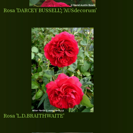
Rosa 'DARCEY BUSSELL'; 'AUSdecorum'
Rosa 'L.D.BRAITHWAITE'