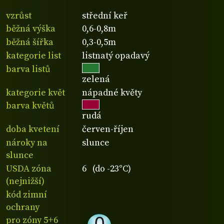
vzrůst
střední keř
běžná výška
0,6-0,8m
běžná šířka
0,3-0,5m
kategorie list
listnatý opadavý
barva listů
zelená
kategorie květ
nápadné květy
barva květů
rudá
doba kvetení
červen-říjen
nároky na
slunce
slunce
USDA zóna
6 (do -23°C)
(nejnižší)
kód zimní
ochrany
pro zóny 5+6