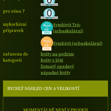
pro zónu 7
mykorhizní
Symbivit Tric
přípravek
(arbuskulární)
Symbivit (arbuskulární)
zařazena do
květy na podzim
kategorií
květy v létě
listnatý opadavý
nápadné květy
RYCHLÝ NÁHLED CEN A VELIKOSTÍ
MOMENTÁLNĚ NENÍ V PRODEJI