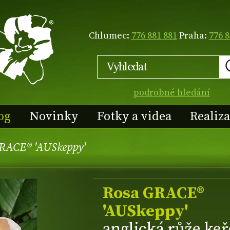
Chlumec:
776 881 881
Praha:
776 8
podrobné hledání
og
Novinky
Fotky a videa
Realiz
RACE® 'AUSkeppy'
Rosa GRACE®
'AUSkeppy'
anglická růže keř