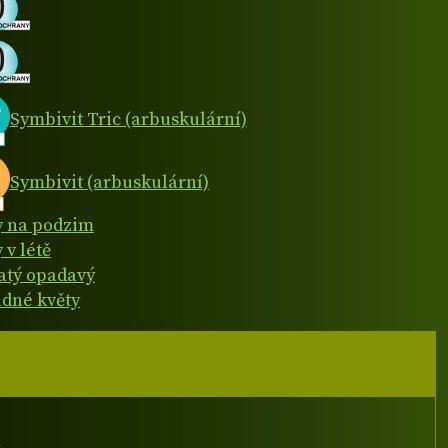
Symbivit Tric (arbuskulární)
Symbivit (arbuskulární)
y na podzim
 v létě
natý opadavý
dné květy