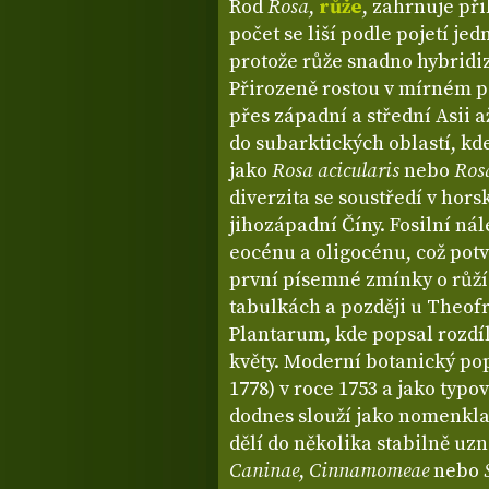
Rod
Rosa
,
růže
, zahrnuje při
počet se liší podle pojetí je
protože růže snadno hybridiz
Přirozeně rostou v mírném p
přes západní a střední Asii 
do subarktických oblastí, kd
jako
Rosa acicularis
nebo
Ros
diverzita se soustředí v hor
jihozápadní Číny. Fosilní nál
eocénu a oligocénu, což potv
první písemné zmínky o růží
tabulkách a později u Theofra
Plantarum, kde popsal rozdí
květy. Moderní botanický pop
1778) v roce 1753 a jako typo
dodnes slouží jako nomenkla
dělí do několika stabilně uz
Caninae
,
Cinnamomeae
nebo