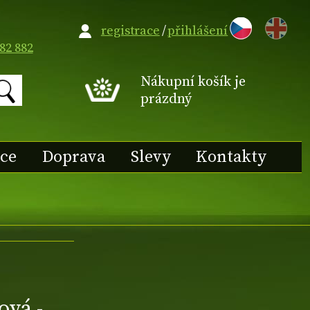
EN
registrace
/
přihlášení
82 882
Nákupní košík je
prázdný
ace
Doprava
Slevy
Kontakty
ová -