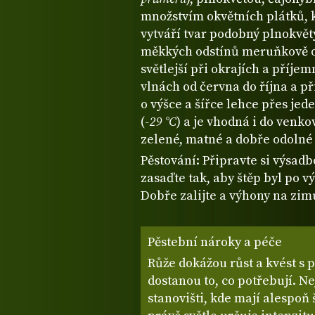
množstvím okvětních plátků, k
vytváří tvar podobný plnokvět
měkkých odstínů meruňkově or
světlejší při okrajích a příje
vlnách od června do října a př
o výšce a šířce lehce přes je
(
-29 °C
) a je vhodná i do venko
zelené, matné a dobře odoln
Pěstování: Připravte si výsad
zasaďte tak, aby štěp byl po 
Dobře zalijte a výhony na zim
Pěstební nároky a péče
Růže dokážou růst a kvést s 
dostanou to, co potřebují. N
stanovišti, kde mají alespoň