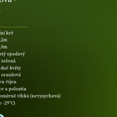
d
dní keř
1,2m
1,3m
natý opadavý
zelená
dné květy
oranžová
en-říjen
ce a polostín
oměrně vlhká (nevysychavá)
o -29°C)