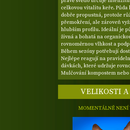
právě světlo určuje intenzitu
celkovou vitalitu keře. Půda
dobře propustná, protože rů
přemokření, ale zároveň vyža
hlubším profilu. Ideální je p
živná a bohatá na organicko
rovnoměrnou vlhkost a podp
Během sezóny potřebují dosta
Nejlépe reagují na pravidel
dávkách, které udržuje rovn
Mulčování kompostem nebo 
VELIKOSTI A
MOMENTÁLNĚ NENÍ V