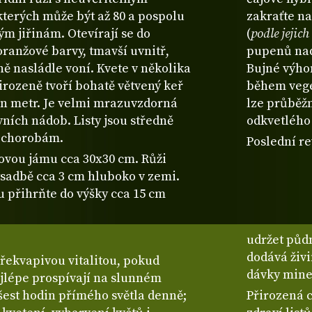
terých může být až 80 a pospolu
zakraťte na
ým jiřinám. Otevírají se do
(
podle jejic
anžové barvy, tmavší uvnitř,
pupenů nad 
mně nasládle voní. Kvete v několika
Bujné výhon
irozeně tvoří bohatě větvený keř
během vege
den metr. Je velmi mrazuvzdorná
lze průběžn
vních nádob. Listy jsou středně
odkvetlého 
é chorobám.
Poslední re
bovou jámu cca 30x30 cm. Růži
výsadbě cca 3 cm hluboko v zemi.
u přihrňte do výšky cca 15 cm
udržet půdn
dodává živi
překvapivou vitalitou, pokud
dávky mine
ejlépe prospívají na slunném
 šest hodin přímého světla denně;
Přirozená 