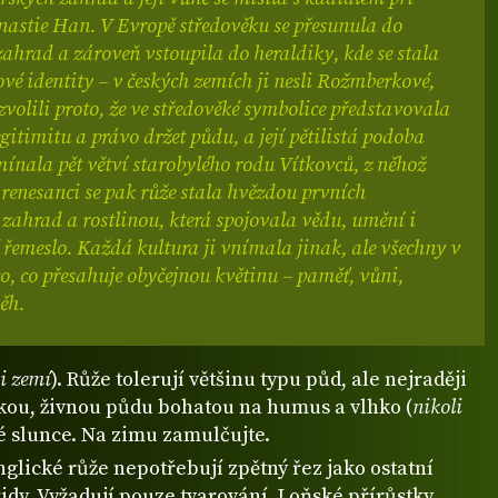
nastie Han. V Evropě středověku se přesunula do
zahrad a zároveň vstoupila do heraldiky, kde se stala
é identity – v českých zemích ji nesli Rožmberkové,
i zvolili proto, že ve středověké symbolice představovala
egitimitu a právo držet půdu, a její pětilistá podoba
ínala pět větví starobylého rodu Vítkovců, z něhož
 renesanci se pak růže stala hvězdou prvních
zahrad a rostlinou, která spojovala vědu, umění i
řemeslo. Každá kultura ji vnímala jinak, ale všechny v
co, co přesahuje obyčejnou květinu – paměť, vůni,
ěh.
i zemí
). Růže tolerují většinu typu půd, ale nejraději
kou, živnou půdu bohatou na humus a vlhko (
nikoli
né slunce. Na zimu zamulčujte.
nglické růže nepotřebují zpětný řez jako ostatní
idy. Vyžadují pouze tvarování. Loňské přírůstky