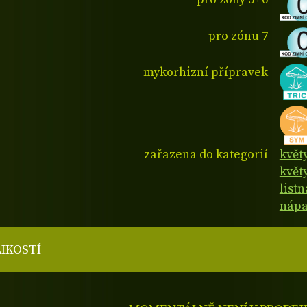
pro zónu 7
mykorhizní přípravek
zařazena do kategorií
květ
květy
list
nápa
LIKOSTÍ