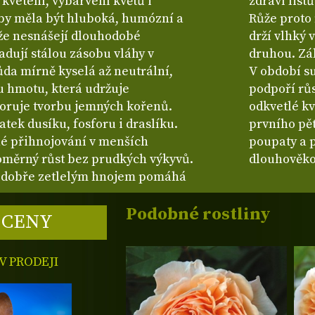
 kvetení, vybarvení květů i
zdraví list
 by měla být hluboká, humózní a
Růže proto 
že nesnášejí dlouhodobé
drží vlhký 
dují stálou zásobu vláhy v
druhou. Zál
ůda mírně kyselá až neutrální,
V období su
u hmotu, která udržuje
podpoří růs
oruje tvorbu jemných kořenů.
odkvetlé kv
tek dusíku, fosforu i draslíku.
prvního pět
né přihnojování v menších
poupaty a p
oměrný růst bez prudkých výkyvů.
dlouhověko
dobře zetlelým hnojem pomáhá
Podobné rostliny
 CENY
 PRODEJI