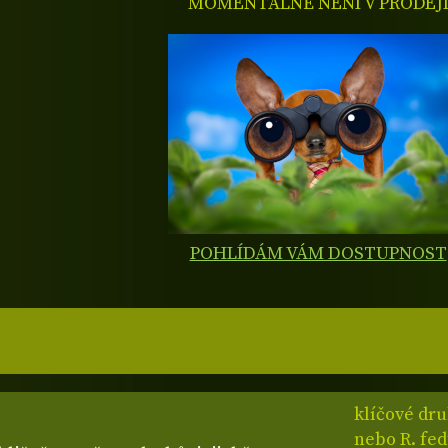
MOMENTÁLNĚ NENÍ V PRODEJ
POHLÍDÁM VÁM DOSTUPNOST
klíčové dru
nebo R. fe