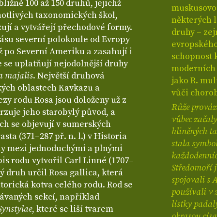
bližně 100 až 150 druhů, jejichž
muskusovou 
dnotlivých taxonomických škol,
některých 
ují a vytvářejí přechodové formy.
druhy – zej
ásu severní polokoule od Evropy
evropského 
až po Severní Ameriku a zasahují i
schopnost 
e se uplatňují nejodolnější druhy
moderních r
a majalis
. Největší druhová
jako R. mul
ských oblastech Kavkazu a
vůči chorob
ezy rodu Rosa jsou doloženy už z
Růže provází
rzuje jeho starobylý původ, a
vůbec začaly
ch se objevují v sumerských
hliněných ta
sta (371–287 př. n. l.) v Historia
stala symbol
ly mezi jednoduchými a plnými
každodenních
is rodu vytvořil Carl Linné (1707–
Středomoří j
vý druh určil Rosa gallica, která
spojovali s 
torická kotva celého rodu. Rod se
používali v 
návaných sekcí, například
lístky padal
Synstylae
, které se liší tvarem
okrasou císa