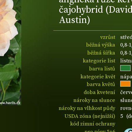
čajohybrid (Davi
Austin)
vzrůst
stře
běžná výška
0,8-
běžná šířka
0,8-
kategorie list
list
barva listů
kategorie květ
nápa
barva květů
doba kvetení
červ
nároky na slunce
slun
nároky na vlhkost půdy
rovn
USDA zóna (nejnižší)
5 (d
kód zimní ochrany
pro zóny 5+6