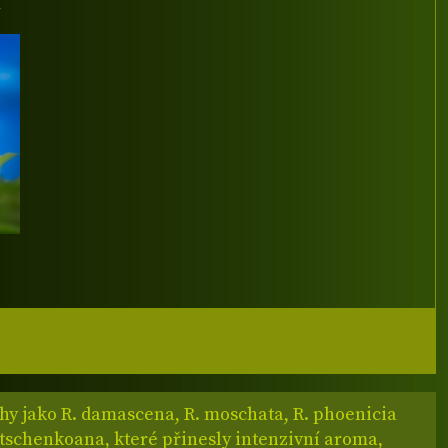
I
hy jako R. damascena, R. moschata, R. phoenicia
dtschenkoana, které přinesly intenzivní aroma,