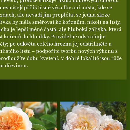
ů i květů, protože snižuje riziko houbových chorob.
nesnášejí příliš těsné výsadby ani místa, kde se
vzduch, ale nevadí jim proplétat se jedna skrze
ivka by měla směřovat ke kořenům, nikoli na listy.
cha je lepší méně častá, ale hluboká zálivka, která
t kořenů do hloubky. Pravidelně odstraňujte
ěty; po odkvětu celého hroznu jej odstřihněte u
ilistého listu – podpoříte tvorbu nových výhonů s
rodloužíte dobu kvetení. V dobré lokalitě jsou růže
u dřevinou.