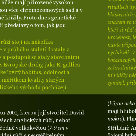
 Růže mají přirozeně vysokou
rituálech dy
esou více chromozomových sad a v
klášterních 
ě křížily. Proto dnes genetické
znakem rodov
í představy o tom, jak jsou
kteří si růž
urozenost, l
ůží stojí na několika
navíc připom
 v průběhu staletí dostaly z
vycházeli. V
y a postupně se staly stavebními
botanických 
 Evropské druhy, jako R. gallica
zahradnické 
keřovitý habitus, odolnost a
ní viděly ně
a měřítkem kvality starých
symbol, příb
Blízkého východu pocházejí
(
kůrou nebo 
mají hlubo
ku 2001, kterou její stvořitel David
mokro
). Pl
všech anglických růží, neboť
tředně velkokvětou (
7-9 cm v
Stříhání: A
ridní růži s neuvěřitelným
čajové hybr