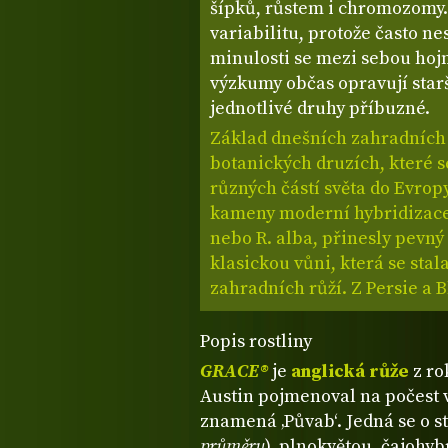
šípků, růstem i chromozomy.
variabilitu, protože často n
minulosti se mezi sebou hojn
výzkumy občas opravují starš
jednotlivé druhy příbuzné.
Základ dnešních zahradních r
botanických druzích, které se
různých částí světa do Evrop
kameny moderní hybridizace.
nebo R. alba, přinesly pevný 
klasickou vůni, která se stal
zahradních růží. Z Persie a 
Popis rostliny
GRACE®
je
anglická růže
z ro
Austin pojmenoval na počest 
znamená ‚Půvab‘. Jedná se o s
průměru
), plnokvětou, čajohyb