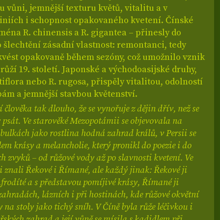
vůni, jemnější texturu květů, vitalitu a v
liniích i schopnost opakovaného kvetení. Čínské
ména R. chinensis a R. gigantea – přinesly do
šlechtění zásadní vlastnost: remontanci, tedy
kvést opakovaně během sezóny, což umožnilo vznik
ůží 19. století. Japonské a východoasijské druhy,
tiflora nebo R. rugosa, přispěly vitalitou, odolností
ám a jemnější stavbou květenství.
 člověka tak dlouho, že se vynořuje z dějin dřív, než se
 psát. Ve starověké Mezopotámii se objevovala na
bulkách jako rostlina hodná zahrad králů, v Persii se
em krásy a melancholie, který pronikl do poezie i do
 zvyků – od růžové vody až po slavnosti kvetení. Ve
i znali Řekové i Římané, ale každý jinak: Řekové ji
Afrodíté a s představou pomíjivé krásy, Římané ji
zahradách, lázních i při hostinách, kde růžové okvětní
y na stoly jako tichý sníh. V Číně byla růže léčivkou i
řských zahrad a její vůně se mísila s kadidlem při