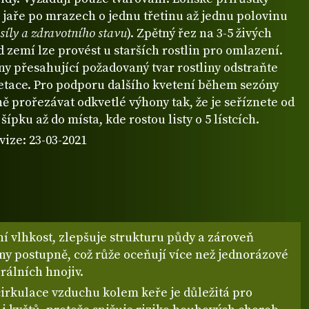
 jaře po mrazech o jednu třetinu až jednu polovinu
h síly a zdravotního stavu
). Zpětný řez na 3-5 živých
zemí lze provést u starších rostlin pro omlazení.
y přesahující požadovaný tvar rostliny odstraňte
tace. Pro podporu dalšího kvetení během sezóny
ě prořezávat odkvetlé výhony tak, že je seříznete od
šípku až do místa, kde rostou listy o 5 lístcích.
vize: 23-03-2021
í vlhkost, zlepšuje strukturu půdy a zároveň
ny postupně, což růže oceňují více než jednorázové
rálních hnojiv.
cirkulace vzduchu kolem keře je důležitá pro