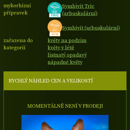
mykorhizní
Symbivit Tric
přípravek
(arbuskulární)
Symbivit (arbuskulární)
zařazena do
květy na podzim
kategorií
květy v létě
listnatý opadavý
nápadné květy
RYCHLÝ NÁHLED CEN A VELIKOSTÍ
MOMENTÁLNĚ NENÍ V PRODEJI