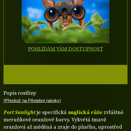
POHLÍDÁM VÁM DOSTUPNOST
Popis rostliny
(Přeskoč na Pěstební nároky)
Port Sunlight
je specifická
anglická růže
zvláštně
meruňkově oranžové barvy. Vykvétá tmavě
oranžová až měděná a zraje do plného, uprostřed