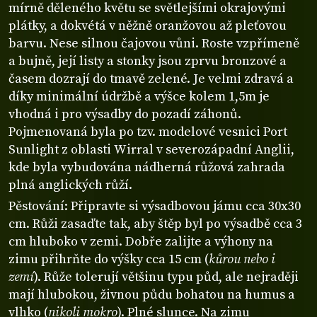
mírně děleného květu se světlejšími okrajovými
plátky, a dokvétá v něžně oranžovou až pleťovou
barvu. Nese silnou čajovou vůni. Roste vzpřímeně
a bujně, její listy a stonky jsou zprvu bronzové a
časem dozrají do tmavě zelené. Je velmi zdravá a
díky minimální údržbě a výšce kolem 1,5m je
vhodná i pro výsadby do pozadí záhonů.
Pojmenovaná byla po tzv. modelové vesnici Port
Sunlight z oblasti Wirral v severozápadní Anglii,
kde byla vybudována nádherná růžová zahrada
plná anglických růží.
Pěstování: Připravte si výsadbovou jámu cca 30x30
cm. Růži zasaďte tak, aby štěp byl po výsadbě cca 3
cm hluboko v zemi. Dobře zalijte a výhony na
zimu přihrňte do výšky cca 15 cm (
kůrou nebo i
zemí
). Růže tolerují většinu typu půd, ale nejraději
mají hlubokou, živnou půdu bohatou na humus a
vlhko (
nikoli mokro
). Plné slunce. Na zimu