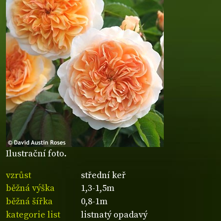
Ilustrační foto.
vzrůst
střední keř
běžná výška
1,3-1,5m
běžná šířka
0,8-1m
kategorie list
listnatý opadavý