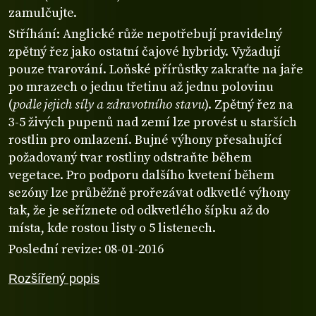
zamulčujte.
Stříhání: Anglické růže nepotřebují pravidelný
zpětný řez jako ostatní čajové hybridy. Vyžadují
pouze tvarování. Loňské přírůstky zakraťte na jaře
po mrazech o jednu třetinu až jednu polovinu
(
podle jejich síly a zdravotního stavu
). Zpětný řez na
3-5 živých pupenů nad zemí lze provést u starších
rostlin pro omlazení. Bujné výhony přesahující
požadovaný tvar rostliny odstraňte během
vegetace. Pro podporu dalšího kvetení během
sezóny lze průběžně prořezávat odkvetlé výhony
tak, že je seříznete od odkvetlého šípku až do
místa, kde rostou listy o 5 listenech.
Poslední revize: 08-01-2016
Rozšířený popis