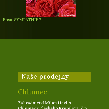
Rosa 'SYMPATHIE'®
Naše prodejny
Chlumec
Zahradnictví Milan Havlis
Chlumec u Českého Krumlova, č.p.