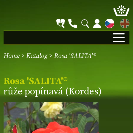
EN
Home
>
Katalog
> Rosa 'SALITA'®
Rosa 'SALITA'®
růže popínavá (Kordes)