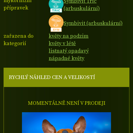
mykorhizní
Symbivit Tric
přípravek
(arbuskulární)
Symbivit (arbuskulární)
zařazena do
květy na podzim
kategorií
květy v létě
listnatý opadavý
nápadné květy
RYCHLÝ NÁHLED CEN A VELIKOSTÍ
MOMENTÁLNĚ NENÍ V PRODEJI