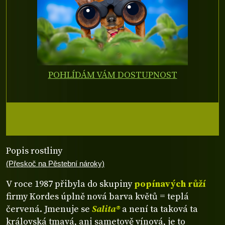
POHLÍDÁM VÁM DOSTUPNOST
Popis rostliny
(Přeskoč na Pěstební nároky)
V roce 1987 přibyla do skupiny
popínavých růží
firmy Kordes úplně nová barva květů = teplá
červená. Jmenuje se
Salita®
a není ta taková ta
královská tmavá, ani sametově vínová, je to