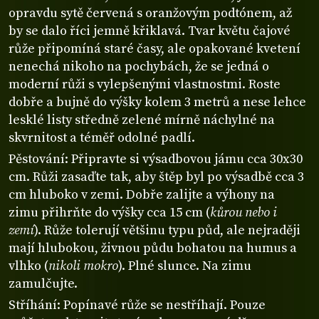
opravdu sytě červená s oranžovým podtónem, až
by se dalo říci jemně křiklavá. Tvar květu čajové
růže připomíná staré časy, ale opakované kvetení
nenechá nikoho na pochybách, že se jedná o
moderní růži s vylepšenými vlastnostmi. Roste
dobře a bujně do výšky kolem 3 metrů a nese lehce
lesklé listy středně zelené mírně náchylné na
skvrnitost a téměř odolné padlí.
Pěstování: Připravte si výsadbovou jámu cca 30x30
cm. Růži zasaďte tak, aby štěp byl po výsadbě cca 3
cm hluboko v zemi. Dobře zalijte a výhony na
zimu přihrňte do výšky cca 15 cm (
kůrou nebo i
zemí
). Růže tolerují většinu typu půd, ale nejraději
mají hlubokou, živnou půdu bohatou na humus a
vlhko (
nikoli mokro
). Plné slunce. Na zimu
zamulčujte.
Stříhání: Popínavé růže se nestříhají. Pouze