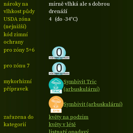
nároky na
mírně vlhká ale s dobrou
vlhkost půdy
drenáží
USDA zóna
4 (do -34°C)
(nejnižší)
kód zimní
ochrany
pro zóny 5+6
pro zónu 7
mykorhizní
Symbivit Tric
přípravek
(arbuskulární)
Symbivit (arbuskulární)
zařazena do
květy na podzim
kategorií
květy v létě
listnatý opadavý