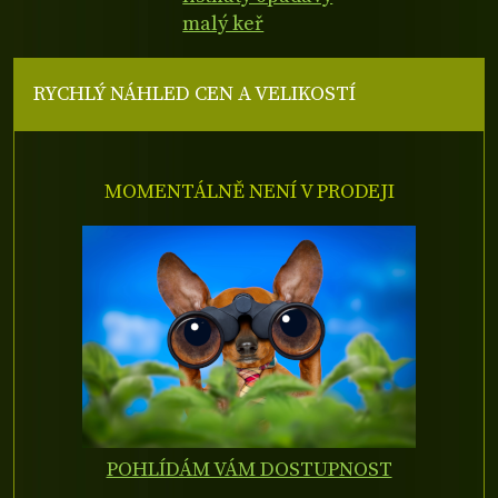
malý keř
RYCHLÝ NÁHLED CEN A VELIKOSTÍ
MOMENTÁLNĚ NENÍ V PRODEJI
POHLÍDÁM VÁM DOSTUPNOST