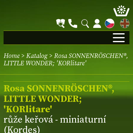
EN
Home
>
Katalog
> Rosa SONNENRÖSCHEN®,
LITTLE WONDER; 'KORlitare'
Rosa SONNENRÖSCHEN®,
LITTLE WONDER;
'KORlitare'
růže keřová - miniaturní
(Kordes)