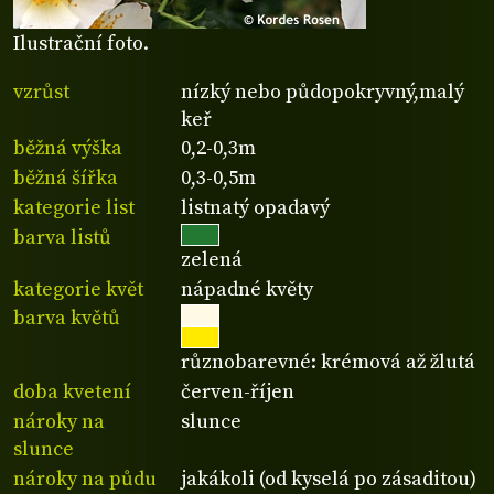
Ilustrační foto.
vzrůst
nízký nebo půdopokryvný,malý
keř
běžná výška
0,2-0,3m
běžná šířka
0,3-0,5m
kategorie list
listnatý opadavý
barva listů
zelená
kategorie květ
nápadné květy
barva květů
různobarevné: krémová až žlutá
doba kvetení
červen-říjen
nároky na
slunce
slunce
nároky na půdu
jakákoli (od kyselá po zásaditou)