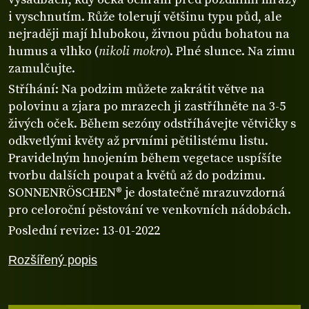
i vyschnutím. Růže tolerují většinu typu půd, ale
nejraději mají hlubokou, živnou půdu bohatou na
humus a vlhko (
nikoli mokro
). Plné slunce. Na zimu
zamulčujte.
Stříhání: Na podzim můžete zakrátit větve na
polovinu a zjara po mrazech ji zastříhněte na 3-5
živých oček. Během sezóny odstříhávejte větvičky s
odkvetlými květy až prvními pětilistému listu.
Pravidelným hnojením během vegetace uspíšíte
tvorbu dalších poupat a květů až do podzimu.
SONNENRÖSCHEN® je dostatečně mrazuvzdorná
pro celoroční pěstování ve venkovních nádobách.
Poslední revize: 13-01-2022
Rozšířený popis