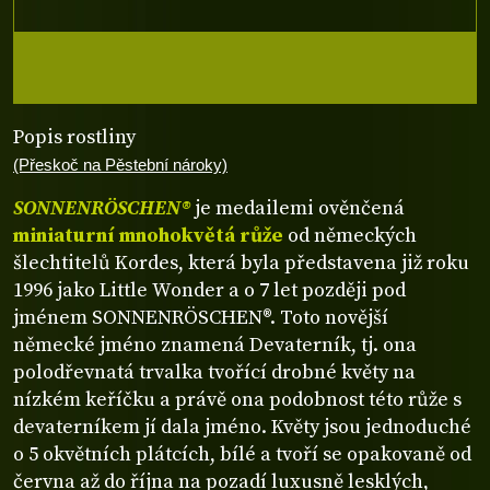
Popis rostliny
(Přeskoč na Pěstební nároky)
SONNENRÖSCHEN®
je medailemi ověnčená
miniaturní mnohokvětá růže
od německých
šlechtitelů Kordes, která byla představena již roku
1996 jako Little Wonder a o 7 let později pod
jménem SONNENRÖSCHEN®. Toto novější
německé jméno znamená Devaterník, tj. ona
polodřevnatá trvalka tvořící drobné květy na
nízkém keříčku a právě ona podobnost této růže s
devaterníkem jí dala jméno. Květy jsou jednoduché
o 5 okvětních plátcích, bílé a tvoří se opakovaně od
června až do října na pozadí luxusně lesklých,