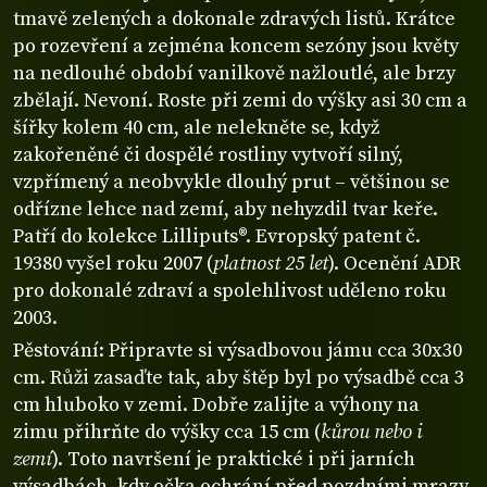
tmavě zelených a dokonale zdravých listů. Krátce
po rozevření a zejména koncem sezóny jsou květy
na nedlouhé období vanilkově nažloutlé, ale brzy
zbělají. Nevoní. Roste při zemi do výšky asi 30 cm a
šířky kolem 40 cm, ale nelekněte se, když
zakořeněné či dospělé rostliny vytvoří silný,
vzpřímený a neobvykle dlouhý prut – většinou se
odřízne lehce nad zemí, aby nehyzdil tvar keře.
Patří do kolekce Lilliputs®. Evropský patent č.
19380 vyšel roku 2007 (
platnost 25 let
). Ocenění ADR
pro dokonalé zdraví a spolehlivost uděleno roku
2003.
Pěstování: Připravte si výsadbovou jámu cca 30x30
cm. Růži zasaďte tak, aby štěp byl po výsadbě cca 3
cm hluboko v zemi. Dobře zalijte a výhony na
zimu přihrňte do výšky cca 15 cm (
kůrou nebo i
zemí
). Toto navršení je praktické i při jarních
výsadbách, kdy očka ochrání před pozdními mrazy