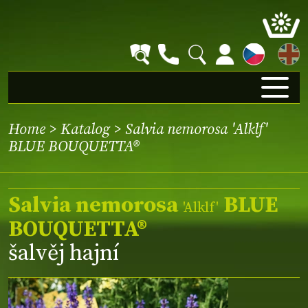
EN
Home
>
Katalog
> Salvia nemorosa 'Alklf'
BLUE BOUQUETTA®
Salvia nemorosa
BLUE
'Alklf'
BOUQUETTA®
šalvěj hajní