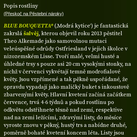
Popis rostliny
(Přeskoč na Pěstební nároky)
BLUE BOUQUETTA®
(‚Modrá kytice‘) je fantastická
zakrslá
šalvěj
, kterou objevil roku 2013 pěstitel
Theo Alkemade jako samovolnou mutaci
veleúspěšné odrůdy Ostfriesland v jejich školce v
nizozemském Lisse. Tvoří malé, velmi husté a
úhledné trsy s pouze asi 20 cm vysokými stonky, na
nichž v červenci vykvétají temně modrofialové
květy. Jsou vzpřímené a tak pěkně uspořádané, že
opravdu vypadají jako maličký buket s inkoustově
zbarvenými květy. Hlavní kvetení začíná začátkem
července, trvá 4-6 týdnů a pokud rostlinu po
odkvětu odstřihnete těsně nad zemí, respektive
nad na zemi ležícími, zdravými listy, do měsíce
vyroste znovu v pěkný, hustý trs a nabídne druhé,
poměrně bohaté kvetení koncem léta. Listy jsou