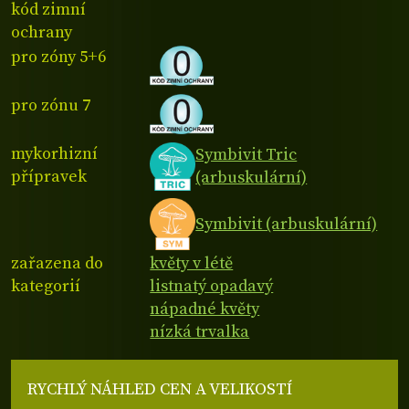
kód zimní
ochrany
pro zóny 5+6
pro zónu 7
mykorhizní
Symbivit Tric
přípravek
(arbuskulární)
Symbivit (arbuskulární)
zařazena do
květy v létě
kategorií
listnatý opadavý
nápadné květy
nízká trvalka
RYCHLÝ NÁHLED CEN A VELIKOSTÍ