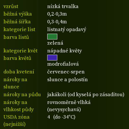
vzrůst
nízká trvalka
běžná výška
0,2-0,3m
běžná šířka
0,3-0,4m
kategorie list
listnatý opadavý
barva listů
zelená
kategorie květ
nápadné květy
barva květů
modrofialová
doba kvetení
červenec-srpen
nároky na
slunce a polostín
slunce
nároky na půdu
jakákoli (od kyselá po zásaditou)
nároky na
rovnoměrně vlhká
vlhkost půdy
(nevysychavá)
USDA zóna
4 (do -34°C)
(nejnižší)