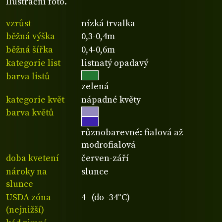
Ilustrační foto.
vzrůst
nízká trvalka
běžná výška
0,3-0,4m
běžná šířka
0,4-0,6m
kategorie list
listnatý opadavý
barva listů
zelená
kategorie květ
nápadné květy
barva květů
různobarevné: fialová až
modrofialová
doba kvetení
červen-září
nároky na
slunce
slunce
USDA zóna
4 (do -34°C)
(nejnižší)