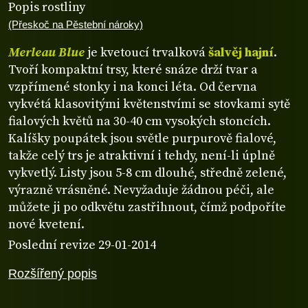
Popis rostliny
(Přeskoč na Pěstební nároky)
Merleau Blue
je kvetoucí trvalková
šalvěj hajní
.
Tvoří kompaktní trsy, které snáze drží tvar a
vzpřímené stonky i na konci léta. Od června
vykvétá klasovitými květenstvími se stovkami sytě
fialových květů na 30-40 cm vysokých stoncích.
Kalíšky poupátek jsou světle purpurově fialové,
takže celý trs je atraktivní i tehdy, není-li úplně
vykvetlý. Listy jsou 5-8 cm dlouhé, středně zelené,
výrazně vrásněné. Nevyžaduje žádnou péči, ale
můžete ji po odkvětu zastřihnout, čímž podpoříte
nové kvetení.
Poslední revize 29-01-2014
Rozšířený popis