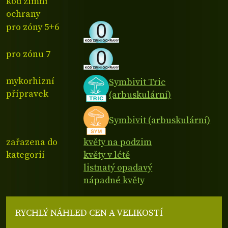
kód zimní
ochrany
pro zóny 5+6
pro zónu 7
mykorhizní
Symbivit Tric
přípravek
(arbuskulární)
Symbivit (arbuskulární)
zařazena do
květy na podzim
kategorií
květy v létě
listnatý opadavý
nápadné květy
RYCHLÝ NÁHLED CEN A VELIKOSTÍ