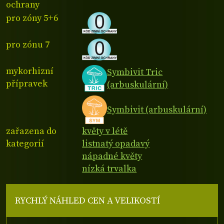
ochrany
pro zóny 5+6
pro zónu 7
mykorhizní
Symbivit Tric
přípravek
(arbuskulární)
Symbivit (arbuskulární)
zařazena do
květy v létě
kategorií
listnatý opadavý
nápadné květy
nízká trvalka
RYCHLÝ NÁHLED CEN A VELIKOSTÍ