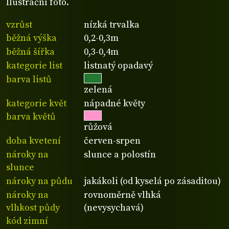
Ilustrační foto.
vzrůst
nízká trvalka
běžná výška
0,2-0,3m
běžná šířka
0,3-0,4m
kategorie list
listnatý opadavý
barva listů
zelená
kategorie květ
nápadné květy
barva květů
růžová
doba kvetení
červen-srpen
nároky na
slunce a polostín
slunce
nároky na půdu
jakákoli (od kyselá po zásaditou)
nároky na
rovnoměrně vlhká
vlhkost půdy
(nevysychavá)
kód zimní