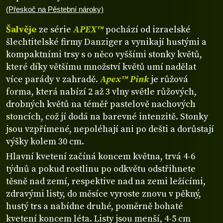
(Přeskoč na Pěstební nároky)
Šalvěje
ze série
APEX™
pochází od izraelské
šlechtitelské firmy Danziger a vynikají hustými a
kompaktními trsy s o něco vyššími stonky květů,
které díky většímu množství květů umí nadělat
více parády v zahradě.
Apex™ Pink
je růžová
forma, která nabízí 2 až 3 vlny světle růžových,
drobných květů na téměř pastelově nachových
stoncích, což jí dodá na barevné intenzitě. Stonky
jsou vzpřímené, nepoléhají ani po dešti a dorůstají
výšky kolem 30 cm.
Hlavní kvetení začíná koncem května, trvá 4-6
týdnů a pokud rostlinu po odkvětu odstřihnete
těsně nad zemí, respektive nad na zemi ležícími,
zdravými listy, do měsíce vyroste znovu v pěkný,
hustý trs a nabídne druhé, poměrně bohaté
kvetení koncem léta. Listy jsou menší, 4-5 cm