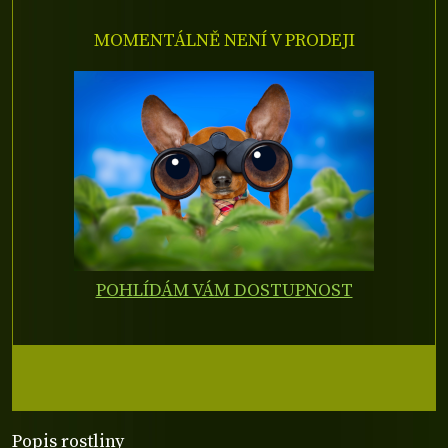
MOMENTÁLNĚ NENÍ V PRODEJI
POHLÍDÁM VÁM DOSTUPNOST
Popis rostliny