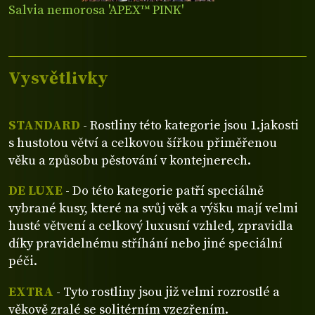
Salvia nemorosa 'APEX™ PINK'
Vysvětlivky
STANDARD
- Rostliny této kategorie jsou 1.jakosti
s hustotou větví a celkovou šířkou přiměřenou
věku a způsobu pěstování v kontejnerech.
DE LUXE
- Do této kategorie patří speciálně
vybrané kusy, které na svůj věk a výšku mají velmi
husté větvení a celkový luxusní vzhled, zpravidla
díky pravidelnému stříhání nebo jiné speciální
péči.
EXTRA
- Tyto rostliny jsou již velmi rozrostlé a
věkově zralé se solitérním vzezřením.