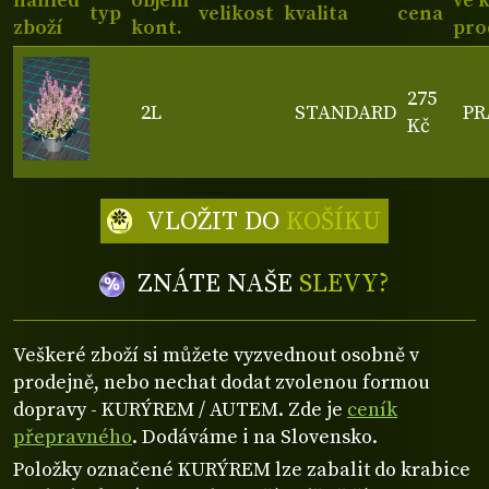
náhled
objem
ve 
typ
velikost
kvalita
cena
zboží
kont.
pro
275
2L
STANDARD
PR
Kč
VLOŽIT DO
KOŠÍKU
ZNÁTE NAŠE
SLEVY?
Veškeré zboží si můžete vyzvednout osobně v
prodejně, nebo nechat dodat zvolenou formou
dopravy - KURÝREM / AUTEM. Zde je
ceník
přepravného
. Dodáváme i na Slovensko.
Položky označené KURÝREM lze zabalit do krabice