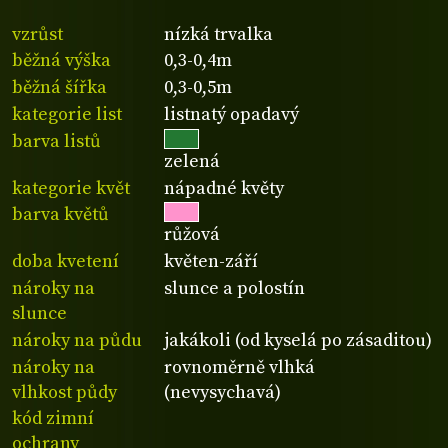
vzrůst
nízká trvalka
běžná výška
0,3-0,4m
běžná šířka
0,3-0,5m
kategorie list
listnatý opadavý
barva listů
zelená
kategorie květ
nápadné květy
barva květů
růžová
doba kvetení
květen-září
nároky na
slunce a polostín
slunce
nároky na půdu
jakákoli (od kyselá po zásaditou)
nároky na
rovnoměrně vlhká
vlhkost půdy
(nevysychavá)
kód zimní
ochrany