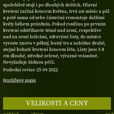
spolehlivě stojí i po dlouhých deštích. Hlavní
kvetení začíná koncem května, trvá asi měsíc a půl
a poté sama od sebe částečně remontuje dalšími
květy během prázdnin. Pokud rostlinu po prvním
kvetení odstřihnete těsně nad zemí, respektive
nad na zemi ležícími, zdravými listy, do měsíce
vyroste znovu v pěkný, hustý trs a nabídne druhé,
stejně bohaté kvetení koncem léta. Listy jsou 5-8
cm dlouhé, středně zelené, výrazně vrásněné.
Nevyžaduje žádnou péči.
Poslední revize 25-04-2022
Rozšířený popis
VELIKOSTI A CENY