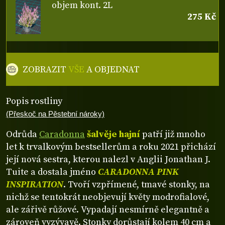
objem kont. 2L
275 Kč
ZOBRAZIT
VŠE
A OBJEDNAT
Popis rostliny
(Přeskoč na Pěstební nároky)
Odrůda
Caradonna
šalvěje hajní
patří již mnoho
let k trvalkovým bestsellerům a roku 2021 přichází
její nová sestra, kterou nalezl v Anglii Jonathan J.
Tuite a dostala jméno
CARADONNA PINK
INSPIRATION
. Tvoří vzpřímené, tmavé stonky, na
nichž se tentokrát neobjevují květy modrofialové,
ale zářivě růžové. Vypadají nesmírně elegantně a
zároveň vyzývavě. Stonky dorůstají kolem 40 cm a