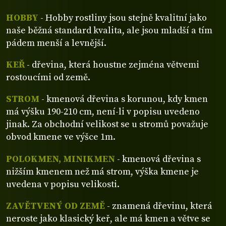
HOBBY
- Hobby rostliny jsou stejně kvalitní jako
naše běžná standard kvalita, ale jsou mladší a tím
pádem menší a levnější.
KEŘ
- dřevina, která houstne zejména větvemi
rostoucími od země.
STROM
- kmenová dřevina s korunou, kdy kmen
má výšku 190-210 cm, není-li v popisu uvedeno
jinak. Za obchodní velikost se u stromů považuje
obvod kmene ve výšce 1m.
POLOKMEN, MINIKMEN
- kmenová dřevina s
nižším kmenem než má strom, výška kmene je
uvedena v popisu velikosti.
ZAVĚTVENÝ OD ZEMĚ
- znamená dřevinu, která
neroste jako klasický keř, ale má kmen a větve se