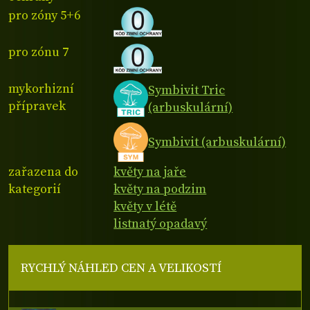
pro zóny 5+6
pro zónu 7
mykorhizní
Symbivit Tric
přípravek
(arbuskulární)
Symbivit (arbuskulární)
zařazena do
květy na jaře
kategorií
květy na podzim
květy v létě
listnatý opadavý
RYCHLÝ NÁHLED CEN A VELIKOSTÍ