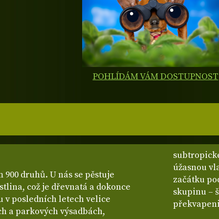
POHLÍDÁM VÁM DOSTUPNOST
subtropické
úžasnou vla
m 900 druhů. U nás se pěstuje
začátku po
stlina, což je dřevnatá a dokonce
skupinu – š
u v posledních letech velice
překvapeni,
ch a parkových výsadbách,