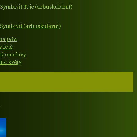
Symbivit Tric (arbuskulární)
Symbivit (arbuskulární)
na jaře
v létě
atý opadavý
né květy
I