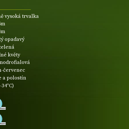
ně vysoká trvalka
,5m
,4m
atý opadavý
zelená
né květy
modrofialová
n-červenec
 a polostín
-34°C)