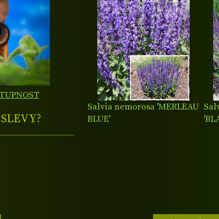
STUPNOST
Salvia nemorosa 'MERLEAU
Sal
E
SLEVY?
BLUE'
'BL