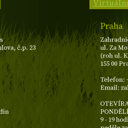
Virtuáln
Praha
s
Zahradni
ova, č.p. 23
ul. Za Mo
(roh ul. 
155 00 Pr
z
Telefon: 
Email: z
OTEVÍRA
odin
PONDĚLÍ
9 - 19 ho
neděle z