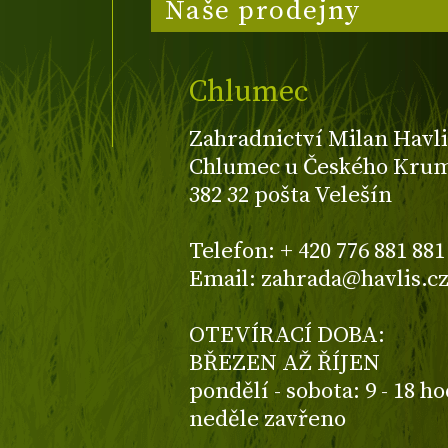
Naše prodejny
Chlumec
Zahradnictví Milan Havli
Chlumec u Českého Kruml
382 32 pošta Velešín
Telefon: + 420 776 881 881
Email: zahrada@havlis.c
OTEVÍRACÍ DOBA:
BŘEZEN AŽ ŘÍJEN
pondělí - sobota: 9 - 18 h
neděle zavřeno