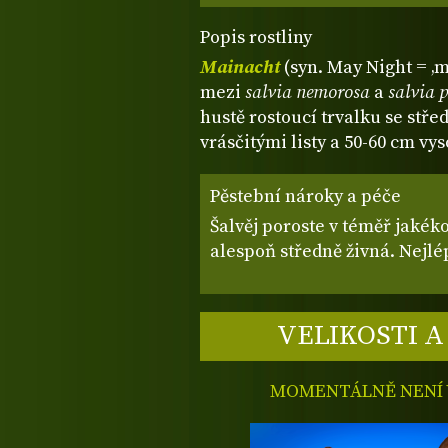
Popis rostliny
Mainacht
(syn. May Night = ‚m
mezi
salvia nemorosa
a
salvia p
hustě rostoucí trvalku se stř
vrásčitými listy a 50-60 cm vy
Pěstební nároky a péče
Šalvěj poroste v téměř jaké
alespoň středně živná. Nejlé
VELIKOSTI A
MOMENTÁLNĚ NENÍ V