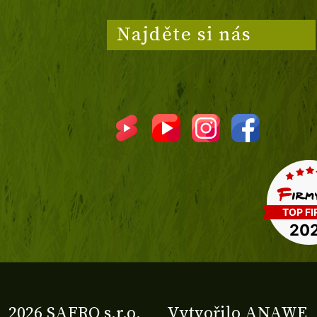
Najděte si nás
2026 SAFRO s.r.o.
Vytvořilo
ANAWE