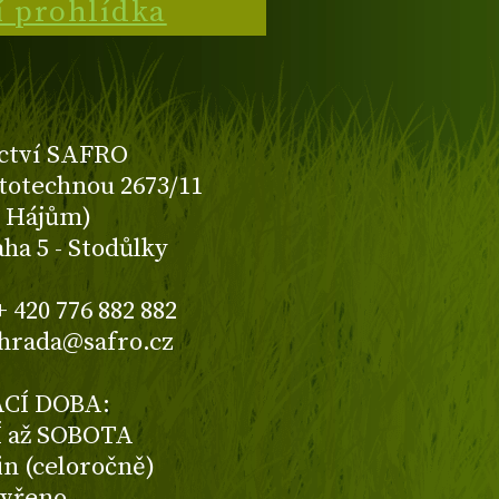
í prohlídka
ctví SAFRO
totechnou 2673/11
K Hájům)
aha 5 - Stodůlky
+ 420 776 882 882
ahrada@safro.cz
CÍ DOBA:
 až SOBOTA
din (celoročně)
avřeno