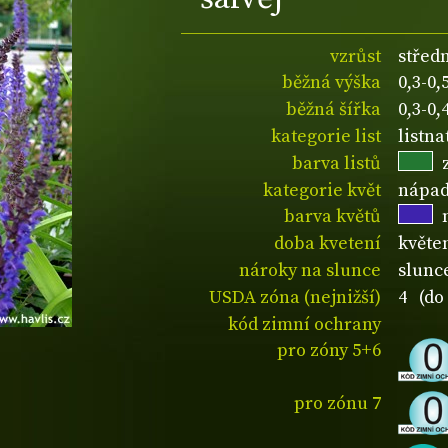
vzrůst
střed
běžná výška
0,3-0
běžná šířka
0,3-0
kategorie list
listn
barva listů
kategorie květ
nápad
barva květů
doba kvetení
květe
nároky na slunce
slunce
USDA zóna (nejnižší)
4 (do 
kód zimní ochrany
pro zóny 5+6
pro zónu 7