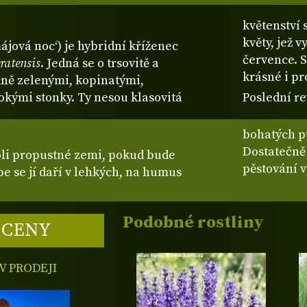
květenství
květy, jež 
ájová noc‘) je hybridní kříženec
července. S
ratensis
. Jedná se o trsovitě a
krásné i pr
edně zelenými, kopinatými,
sokými stonky. Ty nesou klasovitá
Poslední re
bohatých p
Dostatečně
koli propustné zemi, pokud bude
pěstování 
pe se jí daří v lehkých, na humus
Podobné rostliny
 CENY
 PRODEJI