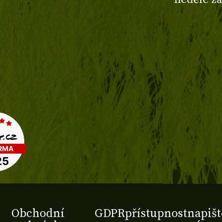
Obchodní
GDPR
přístupnost
napišt