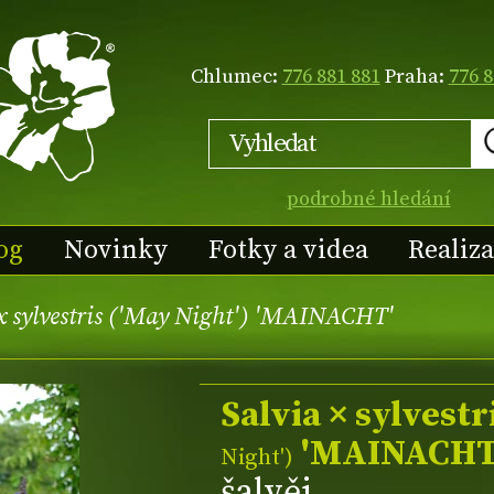
Chlumec:
776 881 881
Praha:
776 8
podrobné hledání
og
Novinky
Fotky a videa
Realiz
x sylvestris ('May Night') 'MAINACHT'
Salvia × sylvestr
'MAINACHT
Night'
)
šalvěj