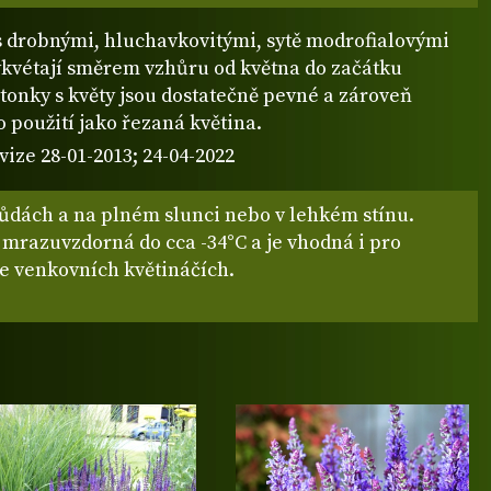
 s drobnými, hluchavkovitými, sytě modrofialovými
vykvétají směrem vzhůru od května do začátku
tonky s květy jsou dostatečně pevné a zároveň
o použití jako řezaná květina.
vize 28-01-2013; 24-04-2022
ůdách a na plném slunci nebo v lehkém stínu.
 mrazuvzdorná do cca -34°C a je vhodná i pro
ve venkovních květináčích.