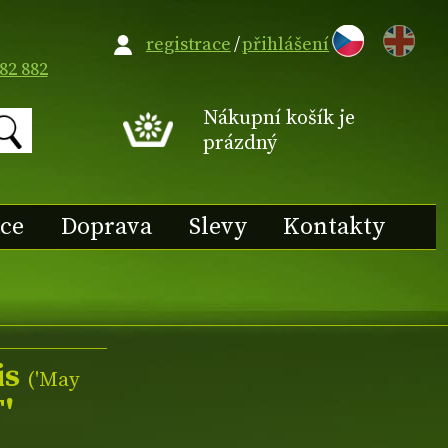
EN
registrace
/
přihlášení
82 882
Nákupní košík je
prázdný
ace
Doprava
Slevy
Kontakty
is
(
'May
'