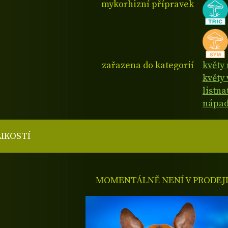
mykorhizní přípravek
zařazena do kategorií
květy 
květy 
listn
nápad
LIKOSTÍ
MOMENTÁLNĚ NENÍ V PRODEJ