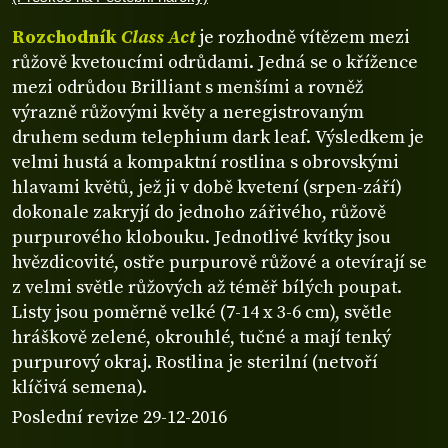
Rozchodník
Class Act
je rozhodně vítězem mezi
růžově kvetoucími odrůdami. Jedná se o křížence
mezi odrůdou Brilliant s menšími a rovněž
výrazně růžovými květy a neregistrovaným
druhem sedum telephium dark leaf. Výsledkem je
velmi hustá a kompaktní rostlina s obrovskými
hlavami květů, jež ji v době kvetení (srpen-září)
dokonale zakryjí do jednoho zářivého, růžově
purpurového klobouku. Jednotlivé kvítky jsou
hvězdicovité, ostře purpurově růžové a otevírají se
z velmi světle růžových až téměř bílých poupat.
Listy jsou poměrně velké (7-14 x 3-6 cm), světle
hráškově zelené, okrouhlé, tučné a mají tenký
purpurový okraj. Rostlina je sterilní (netvoří
klíčivá semena).
Poslední revize 29-12-2016