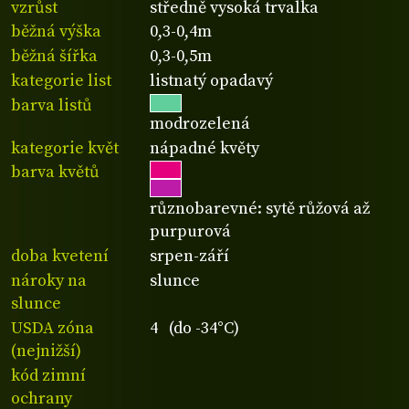
vzrůst
středně vysoká trvalka
běžná výška
0,3-0,4m
běžná šířka
0,3-0,5m
kategorie list
listnatý opadavý
barva listů
modrozelená
kategorie květ
nápadné květy
barva květů
různobarevné: sytě růžová až
purpurová
doba kvetení
srpen-září
nároky na
slunce
slunce
USDA zóna
4 (do -34°C)
(nejnižší)
kód zimní
ochrany