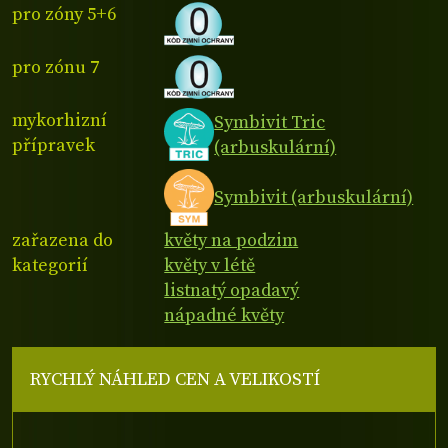
pro zóny 5+6
pro zónu 7
mykorhizní
Symbivit Tric
přípravek
(arbuskulární)
Symbivit (arbuskulární)
zařazena do
květy na podzim
kategorií
květy v létě
listnatý opadavý
nápadné květy
RYCHLÝ NÁHLED CEN A VELIKOSTÍ