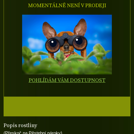
MOMENTÁLNĚ NENÍ V PRODEJI
POHLÍDÁM VÁM DOSTUPNOST
Popis rostliny
(Přeskoč na Pěstební nároky)