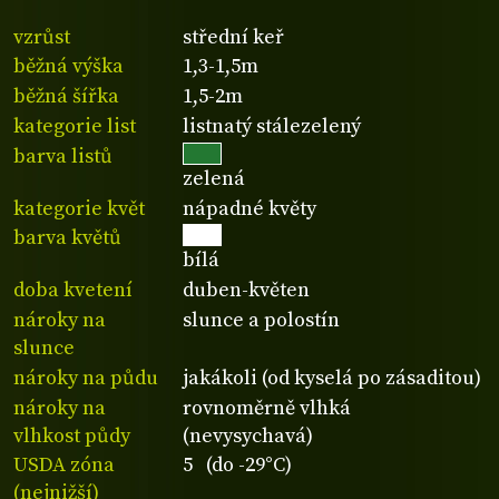
vzrůst
střední keř
běžná výška
1,3-1,5m
běžná šířka
1,5-2m
kategorie list
listnatý stálezelený
barva listů
zelená
kategorie květ
nápadné květy
barva květů
bílá
doba kvetení
duben-květen
nároky na
slunce a polostín
slunce
nároky na půdu
jakákoli (od kyselá po zásaditou)
nároky na
rovnoměrně vlhká
vlhkost půdy
(nevysychavá)
USDA zóna
5 (do -29°C)
(nejnižší)