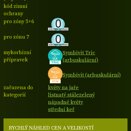
kód zimní
ochrany
pro zóny 5+6
pro zónu 7
mykorhizní
Symbivit Tric
přípravek
(arbuskulární)
Symbivit (arbuskulární)
zařazena do
květy na jaře
kategorií
listnatý stálezelený
nápadné květy
střední keř
RYCHLÝ NÁHLED CEN A VELIKOSTÍ