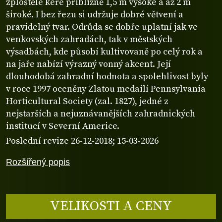
zploštělé keře přibližně 1,5 m vysoké a až 2 m
široké. I bez řezu si udržuje dobré větvení a
pravidelný tvar. Odrůda se dobře uplatní jak ve
venkovských zahradách, tak v městských
výsadbách, kde působí kultivovaně po celý rok a
na jaře nabízí výrazný vonný akcent. Její
dlouhodobá zahradní hodnota a spolehlivost byly
v roce 1997 oceněny Zlatou medailí Pennsylvania
Horticultural Society (zal. 1827), jedné z
nejstarších a nejuznávanějších zahradnických
institucí v Severní Americe.
Poslední revize 26-12-2018; 15-03-2026
Rozšířený popis
VELIKOSTI A CENY