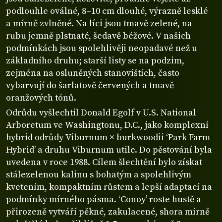
podlouhle oválné, 8–10 cm dlouhé, výrazně lesklé
a mírně zvlněné. Na líci jsou tmavě zelené, na
rubu jemně plstnaté, šedavě béžové. V našich
podmínkách jsou spolehlivěji neopadavé než u
základního druhu; starší listy se na podzim,
zejména na osluněných stanovištích, často
vybarvují do šarlatově červených a tmavě
oranžových tónů.
Odrůdu vyšlechtil Donald Egolf v U.S. National
Arboretum ve Washingtonu, D.C., jako komplexní
hybrid odrůdy Viburnum × burkwoodii ‘Park Farm
Hybrid’ a druhu Viburnum utile. Do pěstování byla
uvedena v roce 1988. Cílem šlechtění bylo získat
stálezelenou kalinu s bohatým a spolehlivým
kvetením, kompaktním růstem a lepší adaptací na
podmínky mírného pásma. ‘Conoy’ roste hustě a
přirozeně vytváří pěkné, zakulacené, shora mírně