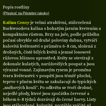
Popis rostliny
(Přeskoč na Pěstební nároky)
Kalina
Conoy
je velmi atraktivní, stálezelená
Burkwoodova kalina s bohatým jarním kvetením a
kompaktním růstem. Brzy na jaře, podle průběhu
počasí obvykle od druhé poloviny dubna, vytváří
kulovitá květenství o průměru 6–8 cm, složená z
drobných, čistě bílých květů s jemně lososově
růžovou bliznou uprostřed. Květy se otevírají z
dokonale kulatých, narůžovělých poupat a jsou
výrazně vonné. Zajímavým rysem je proměna
tvaru květenství: v poupěti jsou téměř plochá,
teprve v plném květu se zakulacují do typických
„sněhových koulí“. Po odkvětu se tvoří drobné,
nejedlé plody, které jsou zpočátku červené a
během 6–8 týdnů dozrávají do černé barvy. Listy
jsou stálezelené, kožovité, protáhle vejčité až