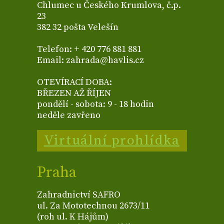
Chlumec u Českého Krumlova, č.p.
23
382 32 pošta Velešín
Telefon: + 420 776 881 881
Email: zahrada@havlis.cz
OTEVÍRACÍ DOBA:
BŘEZEN AŽ ŘÍJEN
pondělí - sobota: 9 - 18 hodin
neděle zavřeno
Virtuální prohlídka
Praha
Zahradnictví SAFRO
ul. Za Mototechnou 2673/11
(roh ul. K Hájům)